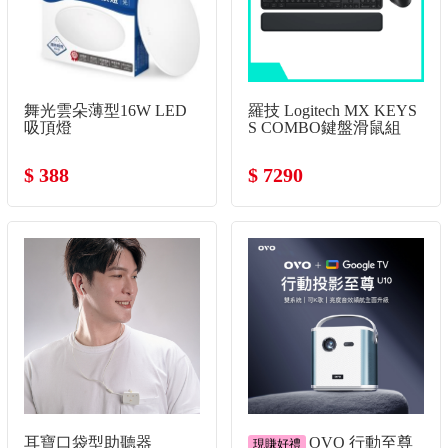
舞光雲朵薄型16W LED
羅技 Logitech MX KEYS
吸頂燈
S COMBO鍵盤滑鼠組
$ 388
$ 7290
耳寶口袋型助聽器
OVO 行動至尊
現賺好禮