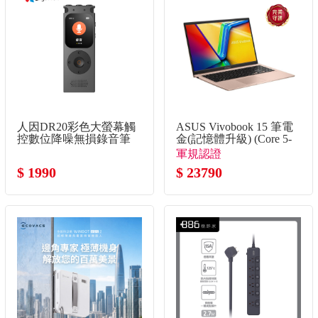
人因DR20彩色大螢幕觸
ASUS Vivobook 15 筆電
控數位降噪無損錄音筆
金(記憶體升級) (Core 5-
120U/8G+8G/512G
軍規認證
SSD/W11)
$ 1990
$ 23790