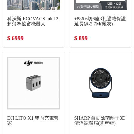
科沃斯 ECOVACS mini 2
+886 6切6座3孔過載保護
超薄窄擦窗機器人
延長線-2.7M(霧灰)
$ 6999
$ 899
DJI LITO X1 雙向充電管
SHARP 自動除菌離子3D
家
清淨循環扇(蒼穹藍)