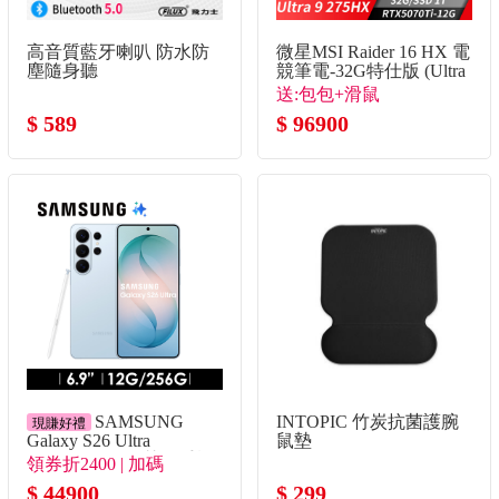
高音質藍牙喇叭 防水防
微星MSI Raider 16 HX 電
塵隨身聽
競筆電-32G特仕版 (Ultra
9 275HX/32G/1T
送:包包+滑鼠
SSD/RTX5070Ti/Win11)
$ 589
$ 96900
SAMSUNG
INTOPIC 竹炭抗菌護腕
現賺好禮
Galaxy S26 Ultra
鼠墊
12G/256G AI智慧型手機
領券折2400 | 加碼
漫遊藍
Bud4Pro+殼貼組+熱敷眼
$ 44900
$ 299