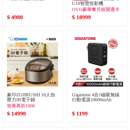
U10智慧投影機
OVO豪華餐月租開通卡
$ 4980
+送月租開通卡*3！+送
$ 18999
月租開通卡30天*2！
象印ZOJIRUSHI 10人份
Gigastone 4合1磁吸無線
壓力IH電子鍋
行動電源10000mAh
領券再折1000
$ 14990
$ 1199