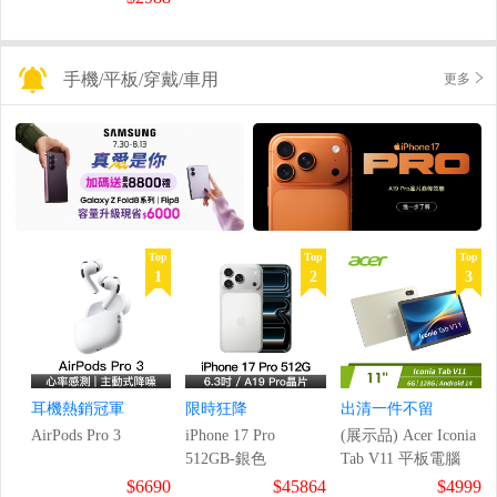
手機/平板/穿戴/車用
更多
Top
Top
Top
1
2
3
耳機熱銷冠軍
限時狂降
出清一件不留
AirPods Pro 3
iPhone 17 Pro
(展示品) Acer Iconia
512GB-銀色
Tab V11 平板電腦
$6690
$45864
$4999