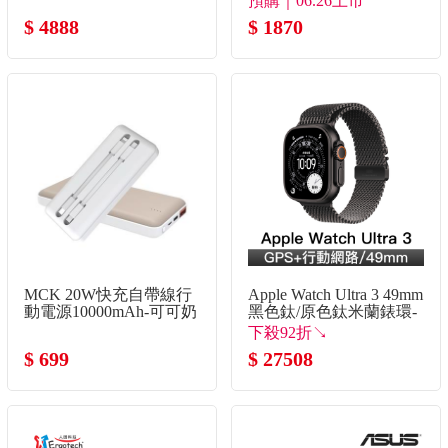
預購｜06.26上市
$ 4888
$ 1870
MCK 20W快充自帶線行
Apple Watch Ultra 3 49mm
動電源10000mAh-可可奶
黑色鈦/原色鈦米蘭錶環-
L
下殺92折↘
$ 699
$ 27508