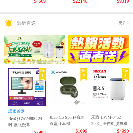
$4669
$22140
$9319
熱銷直送
更多
Top
Top
Top
1
2
3
護眼首選
JLab Go Sport+真無
禾聯 HWM-0452
BenQ GW2490C 24
線藍牙耳機
3.5Kg 全自動洗衣機
吋 護眼螢幕
$1099
$4990
$2988