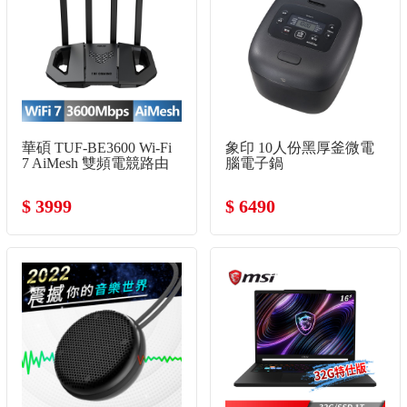
華碩 TUF-BE3600 Wi-Fi
象印 10人份黑厚釜微電
7 AiMesh 雙頻電競路由
腦電子鍋
器
$ 3999
$ 6490