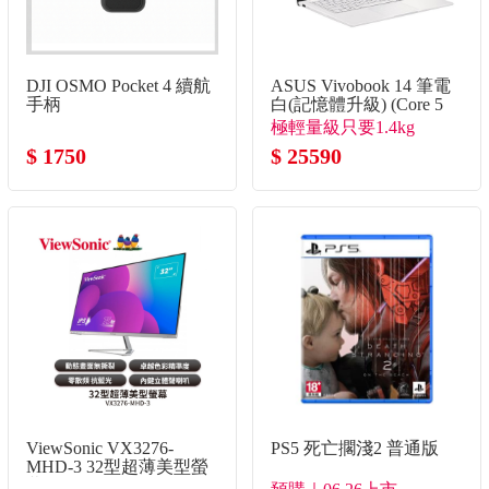
DJI OSMO Pocket 4 續航
ASUS Vivobook 14 筆電
手柄
白(記憶體升級) (Core 5
120U/8G+16G/512G
極輕量級只要1.4kg
SSD/W11)
$ 1750
$ 25590
ViewSonic VX3276-
PS5 死亡擱淺2 普通版
MHD-3 32型超薄美型螢
幕