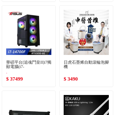
華碩平台[追魂鬥皇II]i7獨
日虎石墨烯自動滾輪泡腳
顯電腦(i7-
機
14700F/16G/RTX3050/1TB_m.2)
.
$ 37499
$ 3490