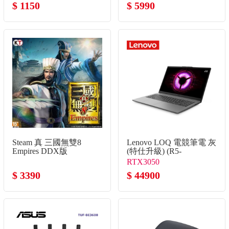
$ 1150
$ 5990
Steam 真 三國無雙8
Lenovo LOQ 電競筆電 灰
Empires DDX版
(特仕升級) (R5-
7535HS/16G+16G/512G+2TB
RTX3050
SSD/RTX3050)
$ 3390
$ 44900