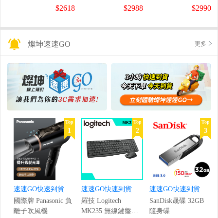
螢幕
螢幕
盤
$2618
$2988
$2990
(1920x1080/200Hz/0.5ms)
(120Hz/1920x1080/1ms)
燦坤速速GO
更多
Top
Top
Top
1
2
3
速速GO快速到貨
速速GO快速到貨
速速GO快速到貨
國際牌 Panasonic 負
羅技 Logitech
SanDisk晟碟 32GB
離子吹風機
MK235 無線鍵盤滑
隨身碟