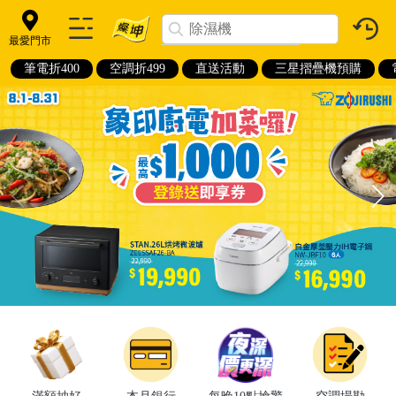
最愛門市
筆電折400
空調折499
直送活動
三星摺疊機預購