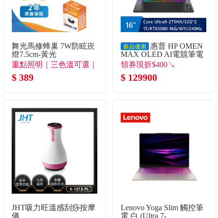
舞光馬修蜂巢 7W防眩崁
惠普 HP OMEN
新品優惠
燈7.5cm-黃光
MAX OLED AI電競筆電
16" (Intel Core Ultra9-
重點照明｜三色溫可選｜
領券現折$400↘
275HX/32G*2/1T/RTX5080-
極致防眩
$ 389
$ 129900
16G/W11)
JHT吸力旺溫感刮痧按摩
Lenovo Yoga Slim 觸控筆
儀
電 白 (Ultra 7-