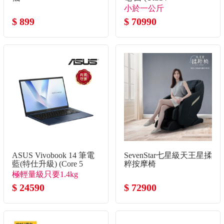
355/32G/1TB SSD/W11)
小於一公斤
$ 899
$ 70990
ASUS Vivobook 14 筆電
SevenStar七星級天王星揉
藍(特仕升級) (Core 5
粹按摩椅
120U/8G+8G/1TB
極輕量級只要1.4kg
SSD/W11)
$ 24590
$ 72900