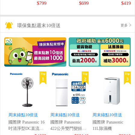
鼠組
$799
$699
$419
環保集點週末10倍送
更多
Top
Top
Top
1
2
3
周末綠點10倍送
周末綠點10倍送
周末綠點10倍送
國際牌 Panasonic 16
國際牌 Panasonic
國際牌 Panasonic
吋清淨型DC直流風
422公升雙門變頻冰
11L除濕機
扇
箱