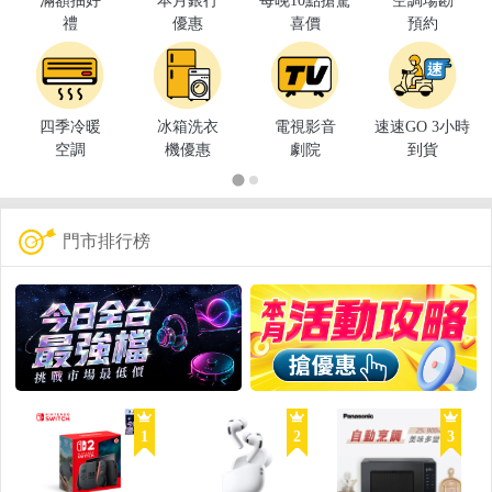
滿額抽好
本月銀行
每晚10點搶驚
空調場勘
禮
優惠
喜價
預約
四季冷暖
冰箱洗衣
電視影音
速速GO 3小時
空調
機優惠
劇院
到貨
門市排行榜
1
2
3