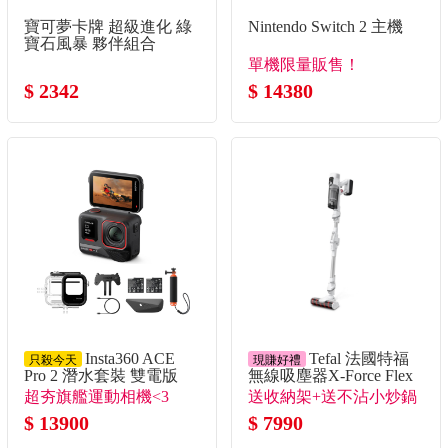
寶可夢卡牌 超級進化 綠
Nintendo Switch 2 主機
寶石風暴 夥伴組合
單機限量販售！
$ 2342
$ 14380
Insta360 ACE
Tefal 法國特福
只殺今天
現賺好禮
Pro 2 潛水套裝 雙電版
無線吸塵器X-Force Flex
9.6
超夯旗艦運動相機<3
送收納架+送不沾小炒鍋
$ 13900
$ 7990