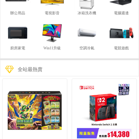
辦公用品
電視影音
冰箱洗衣機
電腦週邊
廚房家電
Win11升級
空調冷氣
電競遊戲
全站最熱賣