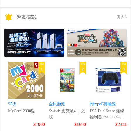
遊戲/電競
更多
Top
Top
Top
1
2
3
95折
全民熱潮
附typeC傳輸線
MyCard 2000點
Switch 皮克敏4 中文
PS5 DualSense 無線
版
控制器 for PC(午夜
黑)
$1900
$1690
$2341