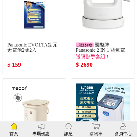
Panasonic EVOLTA鈦元
國際牌
現賺好禮
素電池2號2入
Panasonic 2 IN 1 蒸氣電
熨斗(米白色)
送隔熱手套組！
$ 159
$ 2690
首頁
專屬優惠
訊息
購物車
會員中心