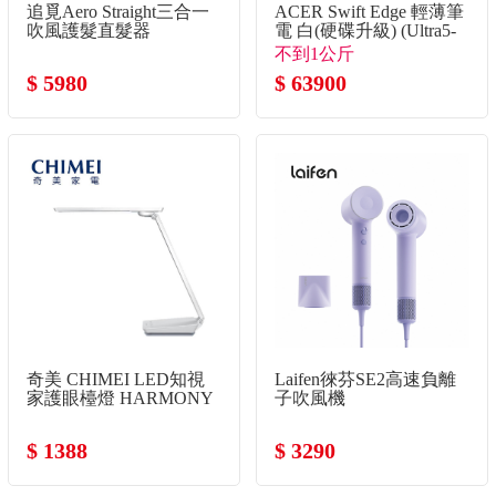
追覓Aero Straight三合一
ACER Swift Edge 輕薄筆
吹風護髮直髮器
電 白(硬碟升級) (Ultra5-
325/32G/2TB SSD/Win11)
不到1公斤
$ 5980
$ 63900
奇美 CHIMEI LED知視
Laifen徠芬SE2高速負離
家護眼檯燈 HARMONY
子吹風機
$ 1388
$ 3290