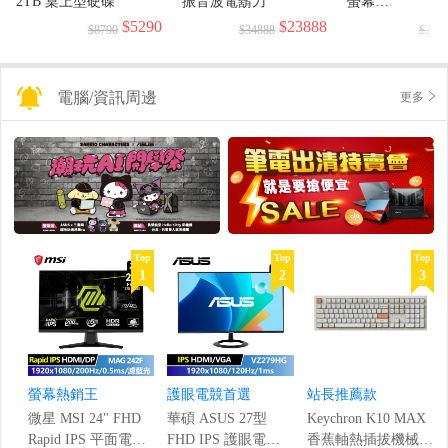
2TB 桌上型硬碟
振音波電鬍刀
螢幕
(1920x1080/144H
$5290
$23888
$8790
$34888
$299
電腦/資訊周邊
更多
Top
Top
Top
1
2
3
螢幕熱銷王
護眼電競首選
站長推薦款
微星 MSI 24" FHD
華碩 ASUS 27型
Keychron K10 MAX
Rapid IPS 平面電競
FHD IPS 護眼電競
香蕉軸熱插拔機械鍵