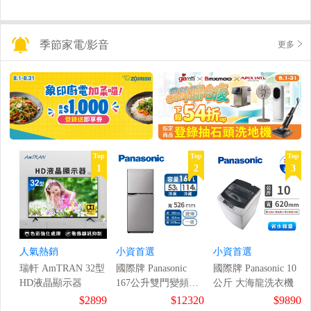
季節家電/影音
更多
Top
Top
Top
1
2
3
人氣熱銷
小資首選
小資首選
瑞軒 AmTRAN 32型
國際牌 Panasonic
國際牌 Panasonic 10
HD液晶顯示器
167公升雙門變頻冰
公斤 大海龍洗衣機
箱
$2899
$12320
$9890