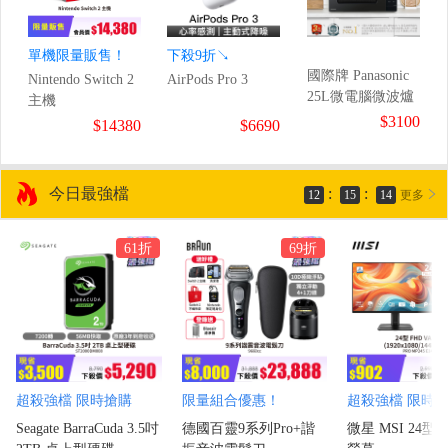
單機限量販售！
下殺9折↘
國際牌 Panasonic
Nintendo Switch 2
AirPods Pro 3
25L微電腦微波爐
主機
$3100
$14380
$6690
今日最強檔
:
:
12
15
12
更多
61折
69折
超殺強檔 限時搶購
限量組合優惠！
超殺強檔 限時
Seagate BarraCuda 3.5吋
德國百靈9系列Pro+諧
微星 MSI 24型 