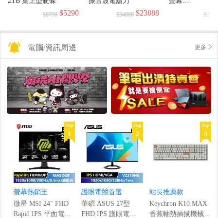
2TB 桌上型硬碟
振音波電鬍刀
螢幕
(1920x1080/144H
$5290
$23888
$8790
$34888
$299
電腦/資訊周邊
更多
Top
Top
Top
1
2
3
螢幕熱銷王
護眼電競首選
站長推薦款
微星 MSI 24" FHD
華碩 ASUS 27型
Keychron K10 MAX
Rapid IPS 平面電競
FHD IPS 護眼電競
香蕉軸熱插拔機械鍵