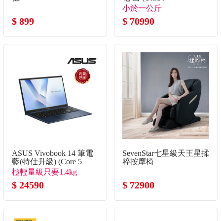
355/32G/1TB SSD/W11)
小於一公斤
$ 899
$ 70990
ASUS Vivobook 14 筆電
SevenStar七星級天王星揉
藍(特仕升級) (Core 5
粹按摩椅
120U/8G+8G/1TB
極輕量級只要1.4kg
SSD/W11)
$ 24590
$ 72900