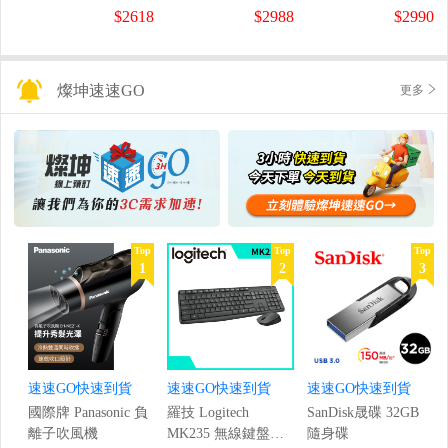
螢幕
螢幕
盤
$2618
$2988
$2990
(1920x1080/200Hz/0.5ms)
(120Hz/1920x1080/1ms)
燦坤速速GO
更多
Top
Top
Top
1
2
3
速速GO快速到貨
速速GO快速到貨
速速GO快速到貨
國際牌 Panasonic 負
羅技 Logitech
SanDisk晟碟 32GB
離子吹風機
MK235 無線鍵盤滑
隨身碟