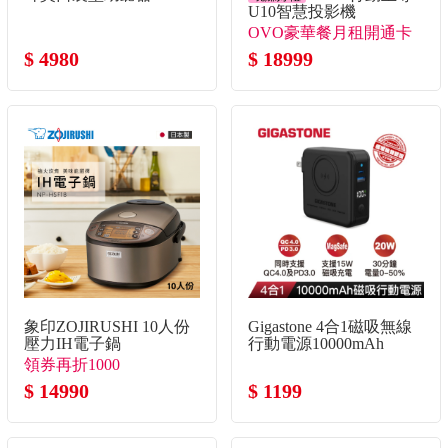
U10智慧投影機
OVO豪華餐月租開通卡
$ 4980
+送月租開通卡*3！+送
$ 18999
月租開通卡30天*2！
象印ZOJIRUSHI 10人份
Gigastone 4合1磁吸無線
壓力IH電子鍋
行動電源10000mAh
領券再折1000
$ 14990
$ 1199