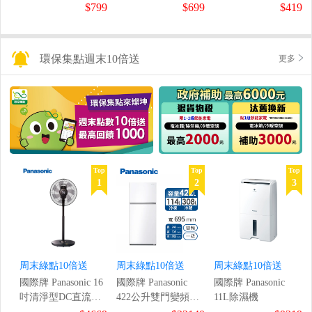
鼠組
$799
$699
$419
環保集點週末10倍送
更多
Top
Top
Top
1
2
3
周末綠點10倍送
周末綠點10倍送
周末綠點10倍送
國際牌 Panasonic 16
國際牌 Panasonic
國際牌 Panasonic
吋清淨型DC直流風
422公升雙門變頻冰
11L除濕機
扇
箱