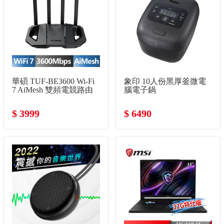
華碩 TUF-BE3600 Wi-Fi
象印 10人份黑厚釜微電
7 AiMesh 雙頻電競路由
腦電子鍋
器
$ 3999
$ 6490