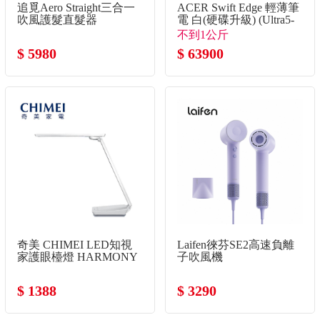
追覓Aero Straight三合一
ACER Swift Edge 輕薄筆
吹風護髮直髮器
電 白(硬碟升級) (Ultra5-
325/32G/2TB SSD/Win11)
不到1公斤
$ 5980
$ 63900
奇美 CHIMEI LED知視
Laifen徠芬SE2高速負離
家護眼檯燈 HARMONY
子吹風機
$ 1388
$ 3290