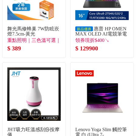
舞光馬修蜂巢 7W防眩崁
惠普 HP OMEN
新品優惠
燈7.5cm-黃光
MAX OLED AI電競筆電
16" (Intel Core Ultra9-
重點照明｜三色溫可選｜
領券現折$400↘
275HX/32G*2/1T/RTX5080-
極致防眩
$ 389
$ 129900
16G/W11)
JHT吸力旺溫感刮痧按摩
Lenovo Yoga Slim 觸控筆
儀
電 白 (Ultra 7-