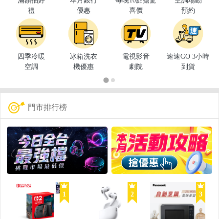
滿額抽好
本月銀行
每晚10點搶驚
空調場勘
禮
優惠
喜價
預約
四季冷暖
冰箱洗衣
電視影音
速速GO 3小時
空調
機優惠
劇院
到貨
門市排行榜
1
2
3