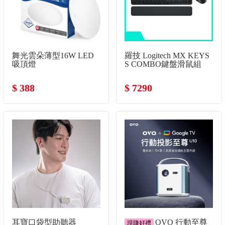
舞光雲朵薄型16W LED
羅技 Logitech MX KEYS
吸頂燈
S COMBO鍵盤滑鼠組
$ 388
$ 7290
耳寶口袋型助聽器
OVO 行動至尊
現賺好禮