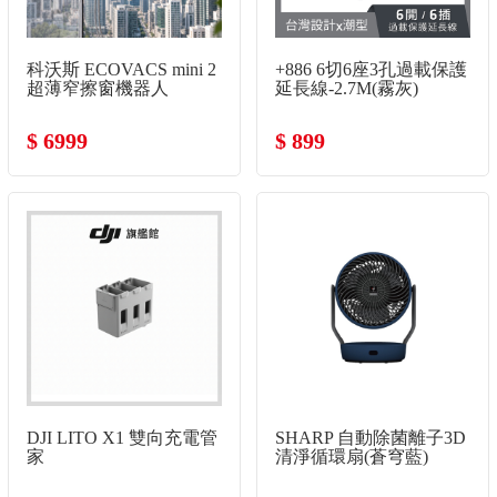
科沃斯 ECOVACS mini 2
+886 6切6座3孔過載保護
超薄窄擦窗機器人
延長線-2.7M(霧灰)
$ 6999
$ 899
DJI LITO X1 雙向充電管
SHARP 自動除菌離子3D
家
清淨循環扇(蒼穹藍)