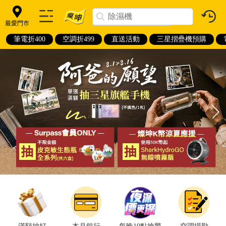
最愛門市
筆電折400
空調折499
直送活動
三星摺疊機預購