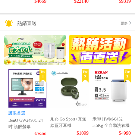
$4669
$22140
$9319
熱銷直送
更多
Top
Top
Top
1
2
3
護眼首選
JLab Go Sport+真無
禾聯 HWM-0452
BenQ GW2490C 24
線藍牙耳機
3.5Kg 全自動洗衣機
吋 護眼螢幕
$1099
$4990
$2988