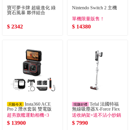
寶可夢卡牌 超級進化 綠
Nintendo Switch 2 主機
寶石風暴 夥伴組合
單機限量販售！
$ 2342
$ 14380
Insta360 ACE
Tefal 法國特福
只殺今天
現賺好禮
Pro 2 潛水套裝 雙電版
無線吸塵器X-Force Flex
9.6
超夯旗艦運動相機<3
送收納架+送不沾小炒鍋
$ 13900
$ 7990