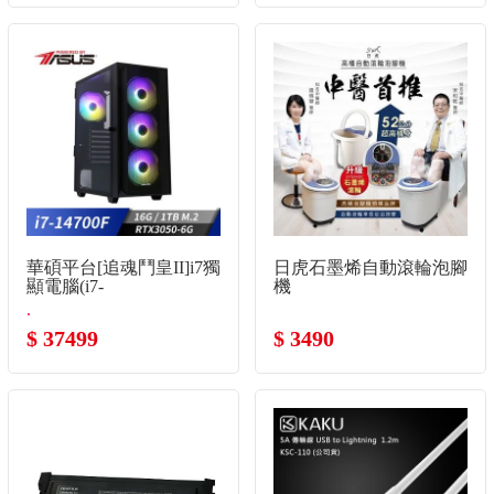
華碩平台[追魂鬥皇II]i7獨
日虎石墨烯自動滾輪泡腳
顯電腦(i7-
機
14700F/16G/RTX3050/1TB_m.2)
.
$ 37499
$ 3490