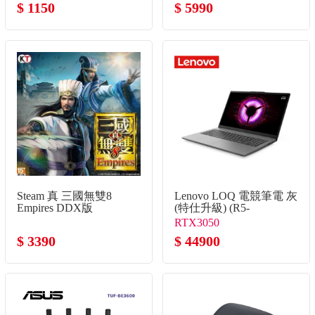
$ 1150
$ 5990
Steam 真 三國無雙8
Lenovo LOQ 電競筆電 灰
Empires DDX版
(特仕升級) (R5-
7535HS/16G+16G/512G+2TB
RTX3050
SSD/RTX3050)
$ 3390
$ 44900