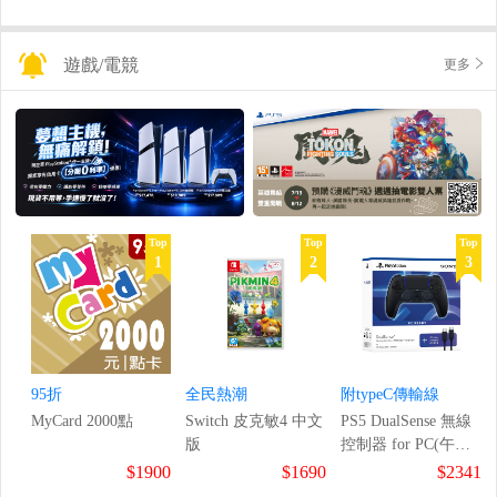
遊戲/電競
更多
Top
Top
Top
1
2
3
95折
全民熱潮
附typeC傳輸線
MyCard 2000點
Switch 皮克敏4 中文
PS5 DualSense 無線
版
控制器 for PC(午夜
黑)
$1900
$1690
$2341