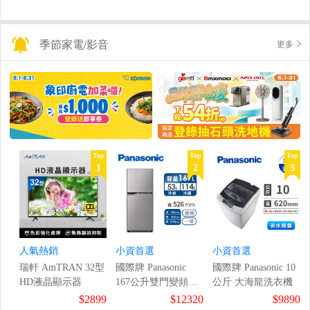
季節家電/影音
更多
Top
Top
Top
1
2
3
人氣熱銷
小資首選
小資首選
瑞軒 AmTRAN 32型
國際牌 Panasonic
國際牌 Panasonic 10
HD液晶顯示器
167公升雙門變頻冰
公斤 大海龍洗衣機
箱
$2899
$12320
$9890