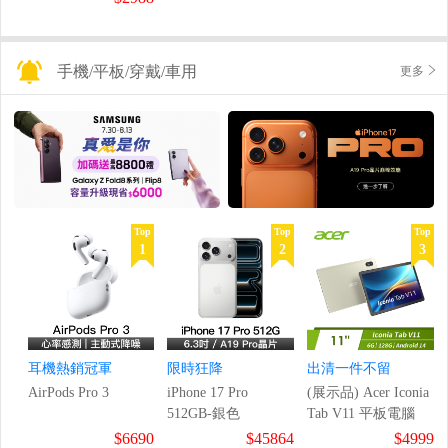
手機/平板/穿戴/車用
更多
Top
Top
Top
1
2
3
耳機熱銷冠軍
限時狂降
出清一件不留
AirPods Pro 3
iPhone 17 Pro
(展示品) Acer Iconia
512GB-銀色
Tab V11 平板電腦
$6690
$45864
$4999