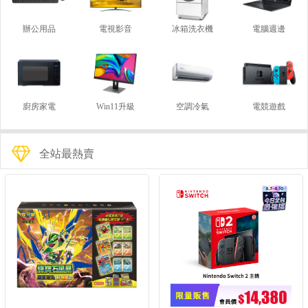
辦公用品
電視影音
冰箱洗衣機
電腦週邊
廚房家電
Win11升級
空調冷氣
電競遊戲
全站最熱賣