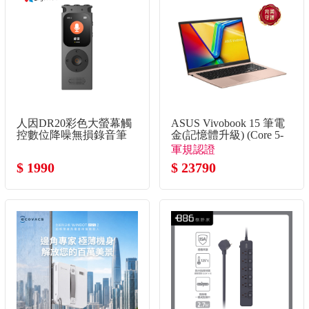
人因DR20彩色大螢幕觸
ASUS Vivobook 15 筆電
控數位降噪無損錄音筆
金(記憶體升級) (Core 5-
120U/8G+8G/512G
軍規認證
SSD/W11)
$ 1990
$ 23790