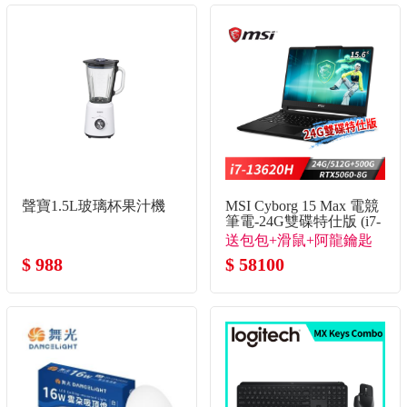
聲寶1.5L玻璃杯果汁機
MSI Cyborg 15 Max 電競
筆電-24G雙碟特仕版 (i7-
13620H/24G/512G+500G/RTX
送包包+滑鼠+阿龍鑰匙
8G/Win11)
$ 988
圈(不挑款)+石中劍
$ 58100