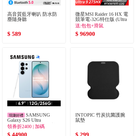
高音質藍牙喇叭 防水防
微星MSI Raider 16 HX 電
塵隨身聽
競筆電-32G特仕版 (Ultra
9 275HX/32G/1T
送:包包+滑鼠
SSD/RTX5070Ti/Win11)
$ 589
$ 96900
SAMSUNG
INTOPIC 竹炭抗菌護腕
現賺好禮
Galaxy S26 Ultra
鼠墊
12G/256G AI智慧型手機
領券折2400 | 加碼
漫遊藍
Bud4Pro+殼貼組+熱敷眼
$ 44900
$ 299