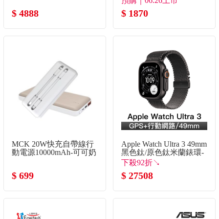
預購｜06.26上市
$ 4888
$ 1870
MCK 20W快充自帶線行
Apple Watch Ultra 3 49mm
動電源10000mAh-可可奶
黑色鈦/原色鈦米蘭錶環-
L
下殺92折↘
$ 699
$ 27508