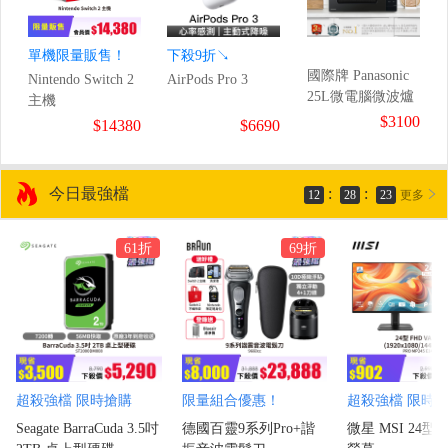
單機限量販售！
下殺9折↘
國際牌 Panasonic
Nintendo Switch 2
AirPods Pro 3
25L微電腦微波爐
主機
$3100
$14380
$6690
今日最強檔
:
:
12
28
21
更多
61折
69折
超殺強檔 限時搶購
限量組合優惠！
超殺強檔 限時
Seagate BarraCuda 3.5吋
德國百靈9系列Pro+諧
微星 MSI 24型 