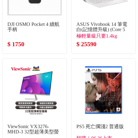
DJI OSMO Pocket 4 續航
ASUS Vivobook 14 筆電
手柄
白(記憶體升級) (Core 5
120U/8G+16G/512G
極輕量級只要1.4kg
SSD/W11)
$ 1750
$ 25590
ViewSonic VX3276-
PS5 死亡擱淺2 普通版
MHD-3 32型超薄美型螢
幕