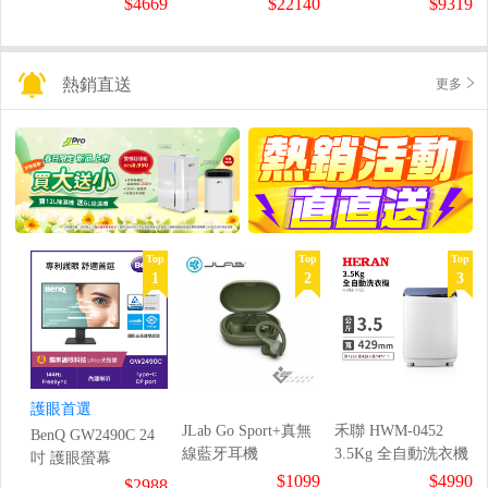
$4669
$22140
$9319
熱銷直送
更多
Top
Top
Top
1
2
3
護眼首選
JLab Go Sport+真無
禾聯 HWM-0452
BenQ GW2490C 24
線藍牙耳機
3.5Kg 全自動洗衣機
吋 護眼螢幕
$1099
$4990
$2988