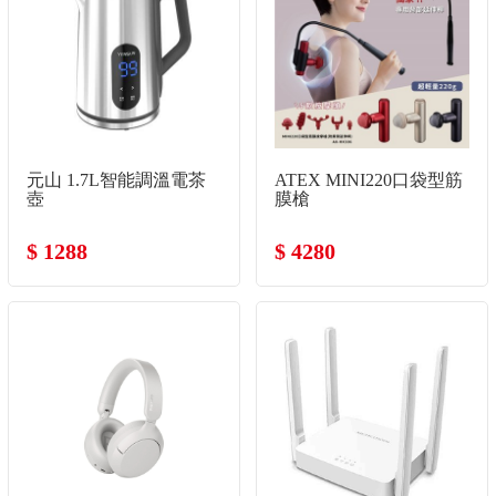
元山 1.7L智能調溫電茶
ATEX MINI220口袋型筋
壺
膜槍
$ 1288
$ 4280