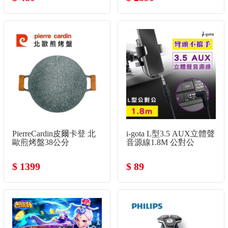
PierreCardin皮爾卡登 北
i-gota L型3.5 AUX立體聲
歐煎烤盤38公分
音源線1.8M 公對公
$ 1399
$ 89