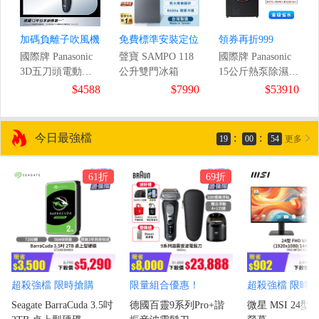
加碼負離子吹風機
免費標準安裝定位
領券再折999
國際牌 Panasonic
聲寶 SAMPO 118
國際牌 Panasonic
3D五刀頭電動刮
公升雙門冰箱
15公斤熱泵除濕式
9
鬍刀
滾筒洗衣機
$4588
$7990
$53910
/1ms)
今日最強檔
:
:
19
00
52
更多
61折
69折
超殺強檔 限時搶購
限量組合優惠！
超殺強檔 限時
Seagate BarraCuda 3.5吋
德國百靈9系列Pro+諧
微星 MSI 24型 