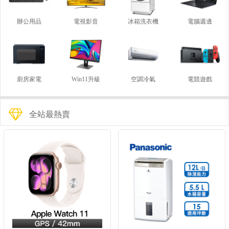
辦公用品
電視影音
冰箱洗衣機
電腦週邊
廚房家電
Win11升級
空調冷氣
電競遊戲
全站最熱賣