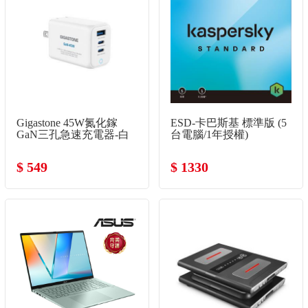
Gigastone 45W氮化鎵
ESD-卡巴斯基 標準版 (5
GaN三孔急速充電器-白
台電腦/1年授權)
$ 549
$ 1330