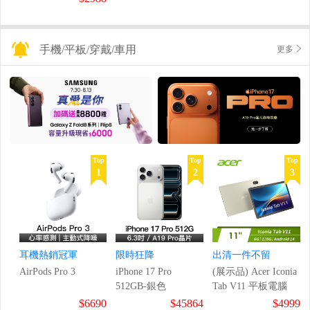
手機/平板/穿戴/車用
更多
Top
Top
Top
1
2
3
耳機熱銷冠軍
限時狂降
出清一件不留
AirPods Pro 3
iPhone 17 Pro
(展示品) Acer Iconia
512GB-銀色
Tab V11 平板電腦
$6690
$45864
$4999