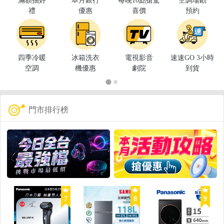
滿額抽好
本月銀行
每晚10點搶驚
空調場勘
禮
優惠
喜價
預約
四季冷暖
冰箱洗衣
電視影音
速速GO 3小時
空調
機優惠
劇院
到貨
門市排行榜
7
8
9