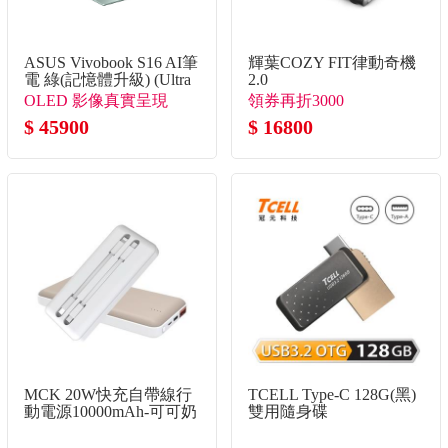
ASUS Vivobook S16 AI筆
輝葉COZY FIT律動奇機
電 綠(記憶體升級) (Ultra
2.0
5 325/16G+16G/512G
OLED 影像真實呈現
領券再折3000
SSD/W11)
$ 45900
$ 16800
MCK 20W快充自帶線行
TCELL Type-C 128G(黑)
動電源10000mAh-可可奶
雙用隨身碟