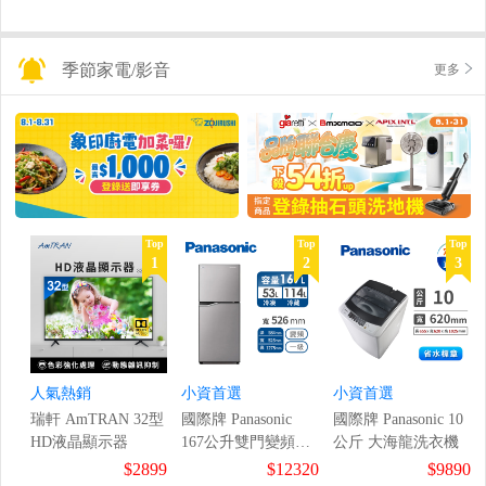
季節家電/影音
更多
Top
Top
Top
1
2
3
人氣熱銷
小資首選
小資首選
瑞軒 AmTRAN 32型
國際牌 Panasonic
國際牌 Panasonic 10
HD液晶顯示器
167公升雙門變頻冰
公斤 大海龍洗衣機
箱
$2899
$12320
$9890