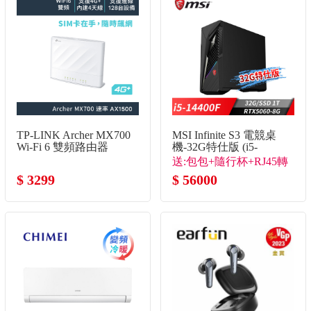
TP-LINK Archer MX700
MSI Infinite S3 電競桌
Wi-Fi 6 雙頻路由器
機-32G特仕版 (i5-
14400F/32G/1T
送:包包+隨行杯+RJ45轉
SSD/RTX5060-8G/Win11)
$ 3299
接線
$ 56000