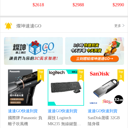
螢幕
螢幕
盤
$2618
$2988
$2990
(1920x1080/200Hz/0.5ms)
(120Hz/1920x1080/1ms)
燦坤速速GO
更多
Top
Top
Top
1
2
3
速速GO快速到貨
速速GO快速到貨
速速GO快速到貨
國際牌 Panasonic 負
羅技 Logitech
SanDisk晟碟 32GB
離子吹風機
MK235 無線鍵盤滑
隨身碟