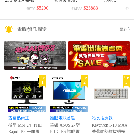
2TB 桌上型硬碟
振音波電鬍刀
螢幕
(1920x1080/144H
$5290
$23888
$8790
$34888
$299
電腦/資訊周邊
更多
Top
Top
Top
1
2
3
螢幕熱銷王
護眼電競首選
站長推薦款
微星 MSI 24" FHD
華碩 ASUS 27型
Keychron K10 MAX
Rapid IPS 平面電競
FHD IPS 護眼電競
香蕉軸熱插拔機械鍵