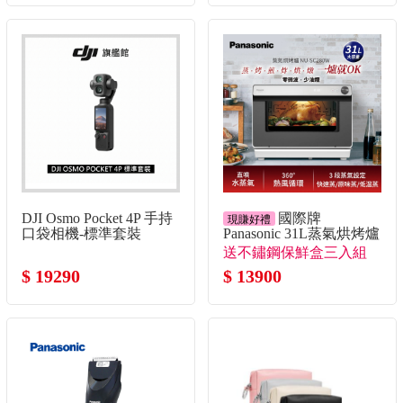
DJI Osmo Pocket 4P 手持
國際牌
現賺好禮
口袋相機-標準套裝
Panasonic 31L蒸氣烘烤爐
送不鏽鋼保鮮盒三入組
$ 19290
$ 13900