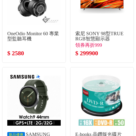
OneOdio Monitor 60 專業
索尼 SONY 98型TRUE
型監聽耳機
RGB智慧顯示器
領券再折999
$ 2580
$ 299900
SAMSUNG
E-books 晶鑽版光碟片
新品優惠