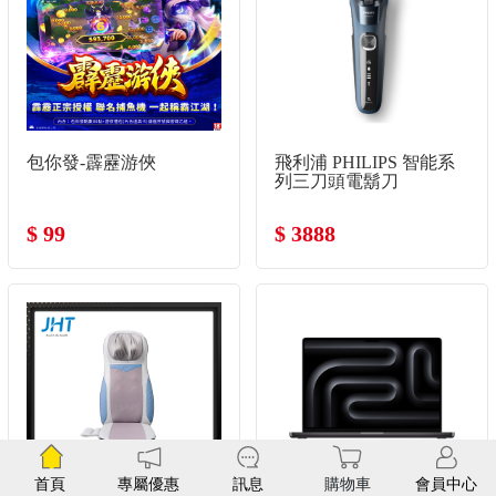
包你發-霹靂游俠
飛利浦 PHILIPS 智能系
列三刀頭電鬍刀
$ 99
$ 3888
首頁
專屬優惠
訊息
購物車
會員中心