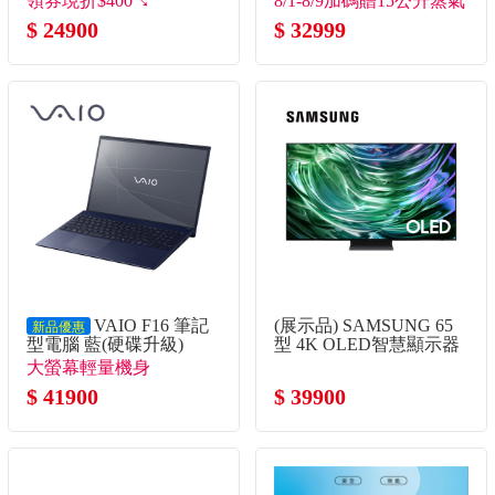
領券現折$400↘
8/1-8/9加碼贈15公升蒸氣
115U/16G/512G/UMA/W11)
$ 24900
烤箱(市價7990)
$ 32999
VAIO F16 筆記
(展示品) SAMSUNG 65
新品優惠
型電腦 藍(硬碟升級)
型 4K OLED智慧顯示器
(Core5-120U/16G/1TB
大螢幕輕量機身
SSD/W11P)
$ 41900
$ 39900