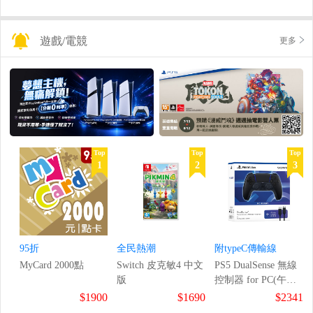
遊戲/電競
更多
Top
Top
Top
1
2
3
95折
全民熱潮
附typeC傳輸線
MyCard 2000點
Switch 皮克敏4 中文
PS5 DualSense 無線
版
控制器 for PC(午夜
黑)
$1900
$1690
$2341