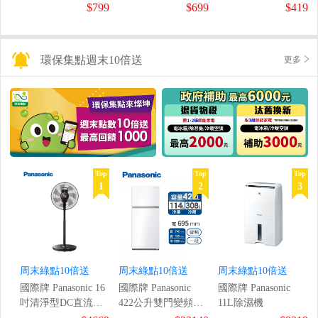
鼠組
$799
$699
$419
環保集點週末10倍送
更多
Top
Top
Top
1
2
3
周末綠點10倍送
周末綠點10倍送
周末綠點10倍送
國際牌 Panasonic 16
國際牌 Panasonic
國際牌 Panasonic
吋清淨型DC直流風
422公升雙門變頻冰
11L除濕機
扇
箱