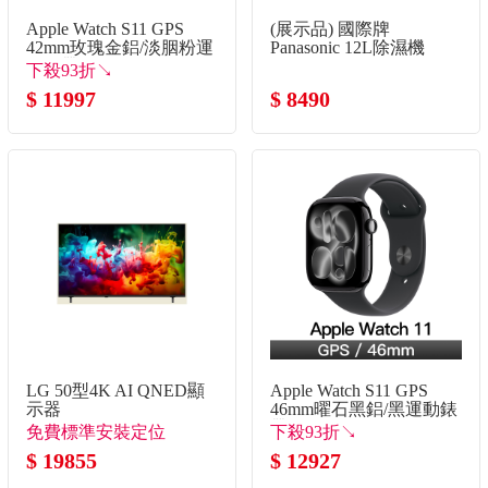
Apple Watch S11 GPS
(展示品) 國際牌
42mm玫瑰金鋁/淡胭粉運
Panasonic 12L除濕機
動錶帶-SM
下殺93折↘
$ 11997
$ 8490
LG 50型4K AI QNED顯
Apple Watch S11 GPS
示器
46mm曜石黑鋁/黑運動錶
帶-M/L
免費標準安裝定位
下殺93折↘
$ 19855
$ 12927