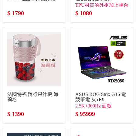
石墨灰
TPU材質的外框加上複合
$ 1790
背板
$ 1080
法國特福 隨行果汁機-海
ASUS ROG Strix G16 電
莉粉
競筆電 灰 (R9-
8940HX/16G/1TB
2.5K+300Hz 面板
SSD/GeForce RTX5080)
$ 1390
$ 95999