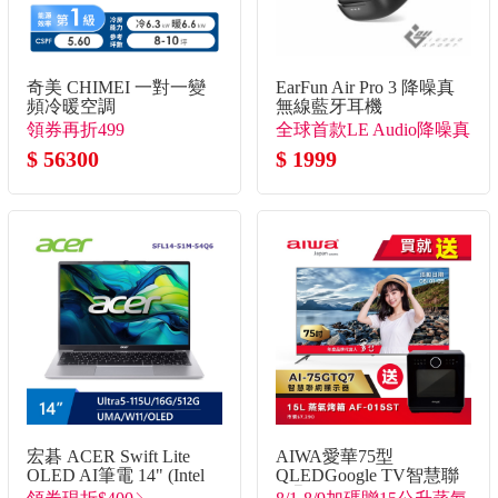
奇美 CHIMEI 一對一變
EarFun Air Pro 3 降噪真
頻冷暖空調
無線藍牙耳機
領券再折499
全球首款LE Audio降噪真
$ 56300
無線
$ 1999
宏碁 ACER Swift Lite
AIWA愛華75型
OLED AI筆電 14" (Intel
QLEDGoogle TV智慧聯
Core Ultra5-
網顯示器