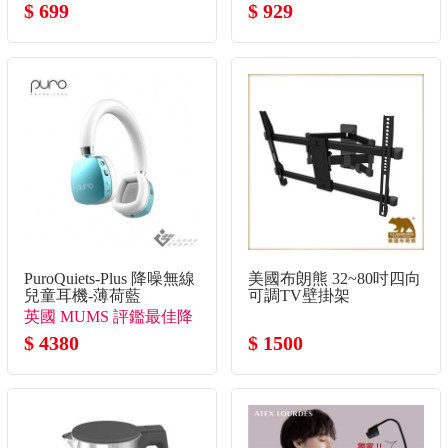
$ 699
$ 929
PuroQuiets-Plus 降噪無線
美國布朗熊 32~80吋四向
兒童耳機-薄荷藍
可調TV壁掛架
英國 MUMS 評鑑最佳降
噪兒童耳機
$ 4380
$ 1500