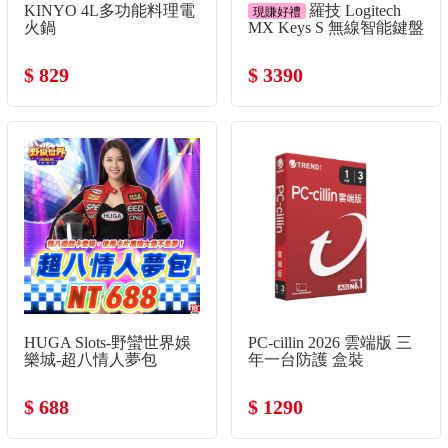
KINYO 4L多功能料理電
羅技 Logitech
現賺好禮
火鍋
MX Keys S 無線智能鍵盤
-珍珠白
$ 829
$ 3390
HUGA Slots-野蠻世界娛
PC-cillin 2026 雲端版 三
樂城-超八情人夢包
年一台防護 盒裝
$ 688
$ 1290