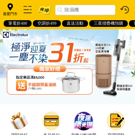
最愛門市
筆電折400
空調折499
直送活動
三星摺疊機預購