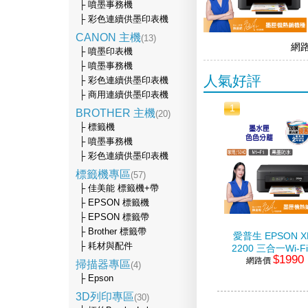
├ 噴墨事務機
├ 彩色連續供墨印表機
CANON 主機
(13)
網
├ 噴墨印表機
├ 噴墨事務機
人氣好評
├ 彩色連續供墨印表機
├ 商用連續供墨印表機
1
BROTHER 主機
(20)
├ 標籤機
├ 噴墨事務機
├ 彩色連續供墨印表機
標籤機專區
(57)
├ 佳美能 標籤機+帶
├ EPSON 標籤機
├ EPSON 標籤帶
├ Brother 標籤帶
愛普生 EPSON X
├ 耗材與配件
2200 三合一Wi-F
$1990
端超值複合機
網路價
掃描器專區
(4)
├ Epson
3D列印專區
(30)