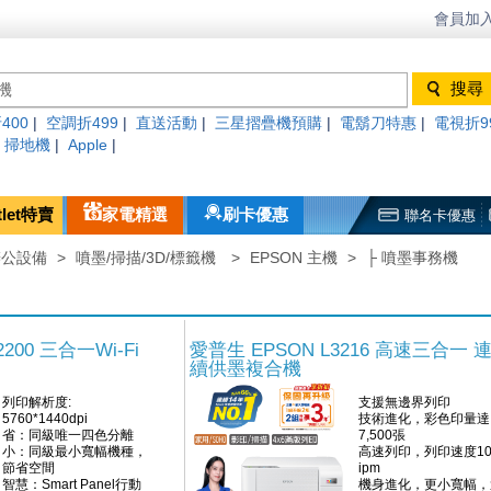
會員加入
400
|
空調折499
|
直送活動
|
三星摺疊機預購
|
電鬍刀特惠
|
電視折9
|
掃地機
|
Apple
|
tlet特賣
家電精選
刷卡優惠
聯名卡優惠
辦公設備
>
噴墨/掃描/3D/標籤機
>
EPSON 主機
>
├ 噴墨事務機
200 三合一Wi-Fi
愛普生 EPSON L3216 高速三合一 
續供墨複合機
列印解析度:
支援無邊界列印
5760*1440dpi
技術進化，彩色印量達
省：同級唯一四色分離
7,500張
小：同級最小寬幅機種，
高速列印，列印速度10
節省空間
ipm
智慧：Smart Panel行動
機身進化，更小寬幅，