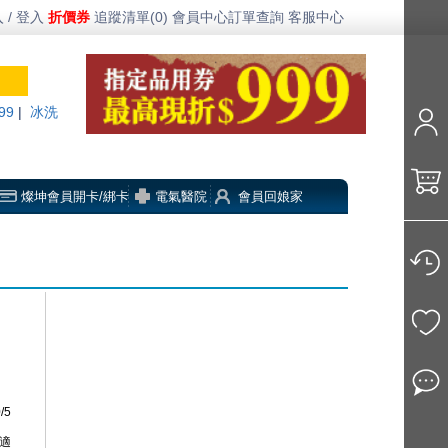
 / 登入
折價券
追蹤清單(0)
會員中心
訂單查詢
客服中心
99
|
冰洗
燦坤會員開卡/綁卡
電氣醫院
會員回娘家
連
/5
適