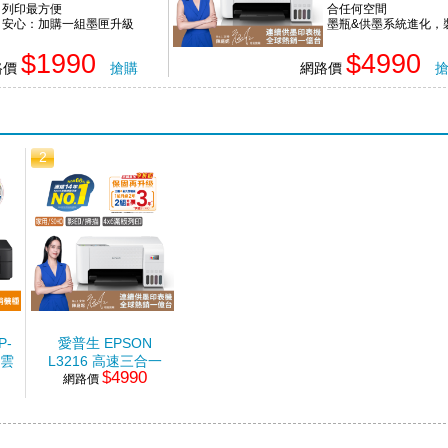
列印最方便
合任何空間
安心：加購一組墨匣升級
墨瓶&供墨系統進化，
兩年保固
填不失準
$1990
$4990
路價
搶購
網路價
2
P-
愛普生 EPSON
i雲
L3216 高速三合一
$4990
連續供墨複合機
網路價