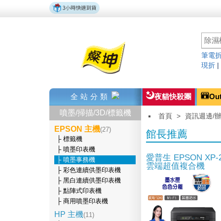
筆電折
現折
全站分類
夜貓快殺團
Ou
噴墨/掃描/3D/標籤機
首頁
>
資訊週邊/
EPSON 主機
(27)
館長推薦
├ 標籤機
├ 噴墨印表機
愛普生 EPSON XP-2
├ 噴墨事務機
雲端超值複合機
├ 彩色連續供墨印表機
├ 黑白連續供墨印表機
├ 點陣式印表機
├ 商用噴墨印表機
HP 主機
(11)