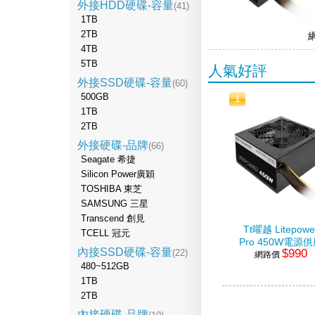
外接HDD硬碟-容量
(41)
1TB
2TB
4TB
5TB
人氣好評
外接SSD硬碟-容量
(60)
500GB
1
1TB
2TB
外接硬碟-品牌
(66)
Seagate 希捷
Silicon Power廣穎
TOSHIBA 東芝
SAMSUNG 三星
Transcend 創見
Tt曜越 Litepowe
TCELL 冠元
Pro 450W電源
內接SSD硬碟-容量
$990
(22)
網路價
器
480~512GB
1TB
2TB
內接硬碟-品牌