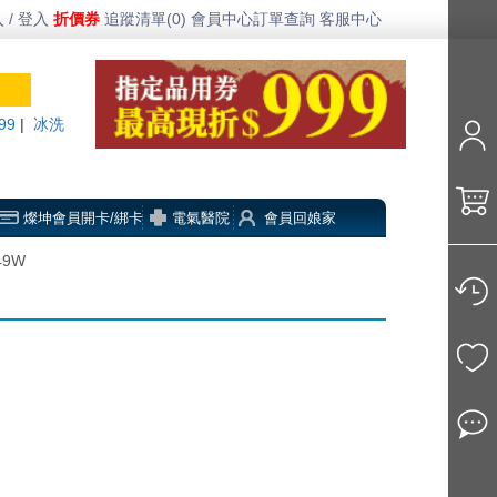
 / 登入
折價券
追蹤清單(0)
會員中心
訂單查詢
客服中心
99
|
冰洗
燦坤會員開卡/綁卡
電氣醫院
會員回娘家
9W