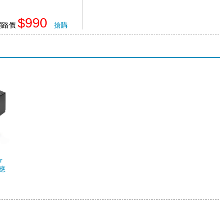
$990
網路價
搶購
r
供應