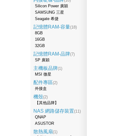
(10)
Silicon Power 廣穎
SAMSUNG 三星
Seagate 希捷
記憶體RAM-容量
(18)
8GB
16GB
32GB
記憶體RAM-品牌
(7)
SP 廣穎
主機板品牌
(1)
MSI 微星
配件專區
(2)
外接盒
機殼
(2)
【其他品牌】
NAS 網路儲存裝置
(11)
QNAP
ASUSTOR
散熱風扇
(1)