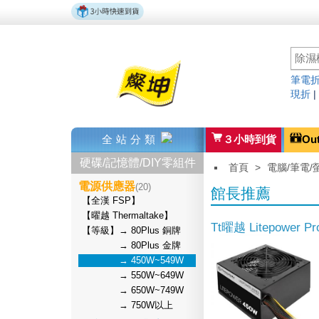
筆電折
現折
全站分類
３小時到貨
Ou
硬碟/記憶體/DIY零組件
首頁
>
電腦/筆電/
電源供應器
(20)
館長推薦
【全漢 FSP】
【曜越 Thermaltake】
Tt曜越 Litepower
【等級】→ 80Plus 銅牌
→ 80Plus 金牌
→ 450W~549W
→ 550W~649W
→ 650W~749W
→ 750W以上