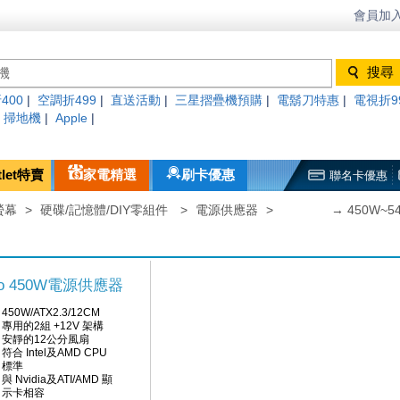
會員加入
400
|
空調折499
|
直送活動
|
三星摺疊機預購
|
電鬍刀特惠
|
電視折9
|
掃地機
|
Apple
|
tlet特賣
家電精選
刷卡優惠
聯名卡優惠
螢幕
>
硬碟/記憶體/DIY零組件
>
電源供應器
>
→ 450W~54
 Pro 450W電源供應器
450W/ATX2.3/12CM
專用的2組 +12V 架構
安靜的12公分風扇
符合 Intel及AMD CPU
標準
與 Nvidia及ATI/AMD 顯
示卡相容