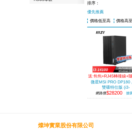
排序：
優先推薦
價格低至高
價格高
送:包包+RJ45轉接線+
微星MSI PRO DP180
雙碟特仕版 (i3-
$28200
14100/8G/512G+1T/W
網路價
搶