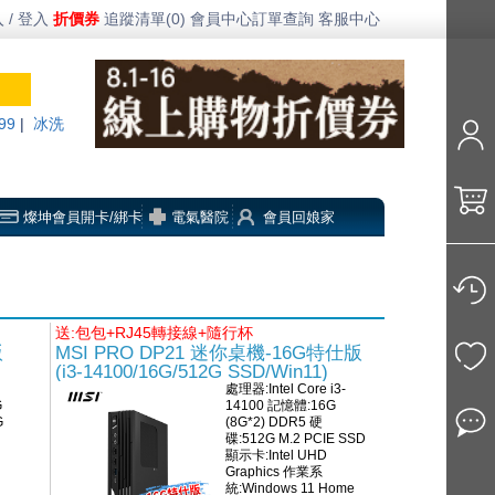
 / 登入
折價券
追蹤清單(0)
會員中心
訂單查詢
客服中心
99
|
冰洗
燦坤會員開卡/綁卡
電氣醫院
會員回娘家
送:包包+RJ45轉接線+隨行杯
版
MSI PRO DP21 迷你桌機-16G特仕版
(i3-14100/16G/512G SSD/Win11)
處理器:Intel Core i3-
G
14100 記憶體:16G
G
(8G*2) DDR5 硬
碟:512G M.2 PCIE SSD
顯示卡:Intel UHD
Graphics 作業系
統:Windows 11 Home