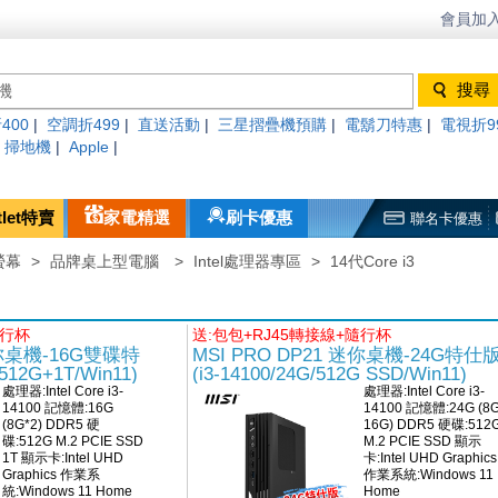
會員加入
400
|
空調折499
|
直送活動
|
三星摺疊機預購
|
電鬍刀特惠
|
電視折9
|
掃地機
|
Apple
|
tlet特賣
家電精選
刷卡優惠
聯名卡優惠
螢幕
>
品牌桌上型電腦
>
Intel處理器專區
>
14代Core i3
隨行杯
送:包包+RJ45轉接線+隨行杯
迷你桌機-16G雙碟特
MSI PRO DP21 迷你桌機-24G特仕
512G+1T/Win11)
(i3-14100/24G/512G SSD/Win11)
處理器:Intel Core i3-
處理器:Intel Core i3-
14100 記憶體:16G
14100 記憶體:24G (8
(8G*2) DDR5 硬
16G) DDR5 硬碟:512
碟:512G M.2 PCIE SSD
M.2 PCIE SSD 顯示
1T 顯示卡:Intel UHD
卡:Intel UHD Graphics
Graphics 作業系
作業系統:Windows 11
統:Windows 11 Home
Home