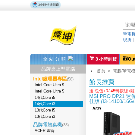
筆電折
現折
全站分類
３小時到貨
Ou
品牌桌上型電腦
首頁
>
電腦/筆電/
Intel處理器專區
(58)
館長推薦
Intel Core Ultra 9
送:包包+RJ45轉接線+
Intel Core Ultra 5
MSI PRO DP21 
14代Core i5
仕版 (i3-14100/16G/
14代Core i3
13代Core i5
13代Core i3
品牌電競桌機
(38)
ACER 宏碁