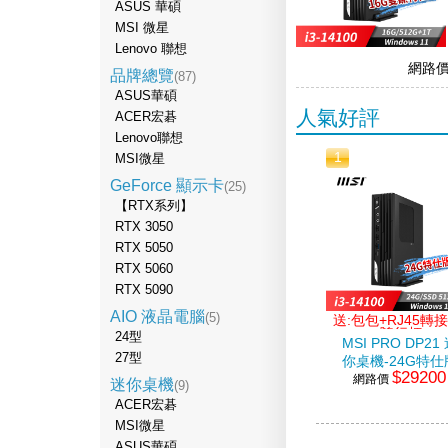
ASUS 華碩
MSI 微星
Lenovo 聯想
網路
品牌總覽
(87)
ASUS華碩
人氣好評
ACER宏碁
Lenovo聯想
1
MSI微星
GeForce 顯示卡
(25)
【RTX系列】
RTX 3050
RTX 5050
RTX 5060
RTX 5090
AIO 液晶電腦
(5)
送:包包+RJ45轉
+隨行杯
24型
MSI PRO DP21
27型
你桌機-24G特仕
$29200
網路價
(i3-
迷你桌機
(9)
14100/24G/512
ACER宏碁
SSD/Win11)
MSI微星
ASUS華碩