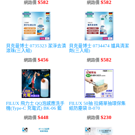
$582
$582
網路價
網路價
貝克曼博士 0735323 潔淨去漬
貝克曼博士 0734474 爐具清潔
滾珠(三入組)
劑(三入組)
$456
$582
網路價
網路價
FILUX 飛力士 QQ泡感應洗手
FILUX 50抽 拉繩單抽環保集
機(Type-C 充電式) BK-06 籃
紙防塵袋 B-070
球款
$448
$230
網路價
網路價