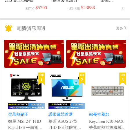
2TB 桌上型硬碟
振音波電鬍刀
螢幕
(1920x1080/144H
$5290
$23888
$8790
$34888
$299
電腦/資訊周邊
更多
Top
Top
Top
1
2
3
螢幕熱銷王
護眼電競首選
站長推薦款
微星 MSI 24" FHD
華碩 ASUS 27型
Keychron K10 MAX
Rapid IPS 平面電競
FHD IPS 護眼電競
香蕉軸熱插拔機械鍵