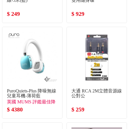
線-5米(藍)
雙用隨身碟
$ 249
$ 929
PuroQuiets-Plus 降噪無線
大通 RCA 2M立體音源線
兒童耳機-薄荷藍
公對公
英國 MUMS 評鑑最佳降
噪兒童耳機
$ 4380
$ 259