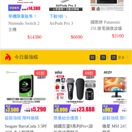
單機限量販售！
下殺9折↘
國際牌 Panasonic
Nintendo Switch 2
AirPods Pro 3
25L微電腦微波爐
主機
$3100
$14380
$6690
今日最強檔
:
:
02
35
24
更多
61折
69折
超殺強檔 限時搶購
限量組合優惠！
超殺強檔 限時
Seagate BarraCuda 3.5吋
德國百靈9系列Pro+諧
微星 MSI 24型 