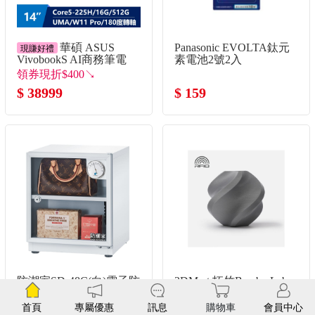
華碩 ASUS
Panasonic EVOLTA鈦元
現賺好禮
VivobookS AI商務筆電
素電池2號2入
14" (Intel Core Ultra5-
領券現折$400↘
225H/16G/512G/UMA/W11)
$ 38999
$ 159
灰
防潮家SD-48C(白)電子防
3DMart 拓竹Bambu Lab
潮箱(36公升)
PLA - 銀色
原價4650元 限時下餘
首頁
專屬優惠
訊息
購物車
會員中心