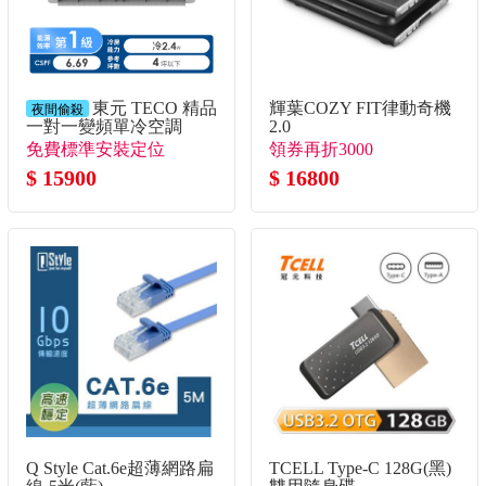
東元 TECO 精品
輝葉COZY FIT律動奇機
夜間偷殺
一對一變頻單冷空調
2.0
免費標準安裝定位
領券再折3000
$ 15900
$ 16800
Q Style Cat.6e超薄網路扁
TCELL Type-C 128G(黑)