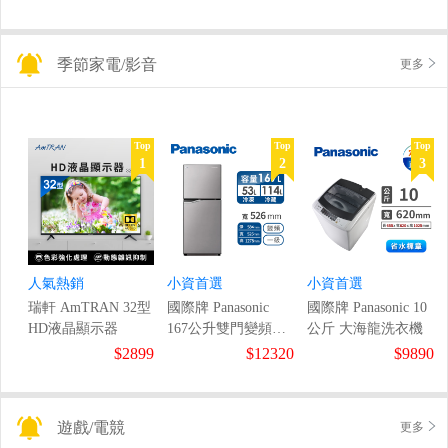
季節家電/影音
更多
Top
Top
Top
1
2
3
人氣熱銷
小資首選
小資首選
瑞軒 AmTRAN 32型
國際牌 Panasonic
國際牌 Panasonic 10
HD液晶顯示器
167公升雙門變頻冰
公斤 大海龍洗衣機
箱
$2899
$12320
$9890
遊戲/電競
更多