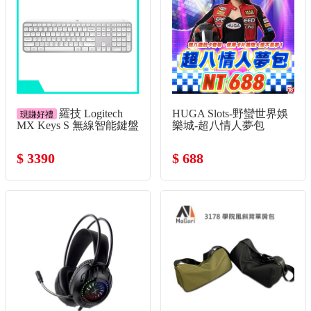
羅技 Logitech
HUGA Slots-野蠻世界娛
現賺好禮
MX Keys S 無線智能鍵盤
樂城-超八情人夢包
-珍珠白
$ 3390
$ 688