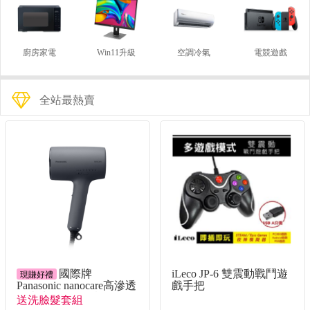
廚房家電
Win11升級
空調冷氣
電競遊戲
全站最熱賣
國際牌
iLeco JP-6 雙震動戰鬥遊
現賺好禮
Panasonic nanocare高滲透
戲手把
奈米水離子吹風機
送洗臉髮套組