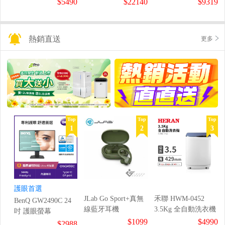
$5490
$22140
$9319
熱銷直送
更多
Top
Top
Top
1
2
3
護眼首選
JLab Go Sport+真無
禾聯 HWM-0452
BenQ GW2490C 24
線藍牙耳機
3.5Kg 全自動洗衣機
吋 護眼螢幕
$1099
$4990
$2988