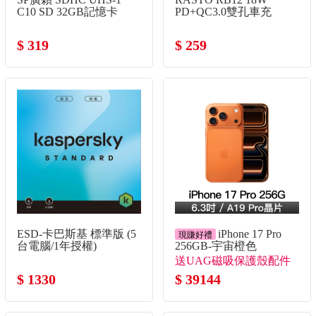
C10 SD 32GB記憶卡
PD+QC3.0雙孔車充
$ 319
$ 259
ESD-卡巴斯基 標準版 (5
iPhone 17 Pro
現賺好禮
台電腦/1年授權)
256GB-宇宙橙色
送UAG磁吸保護殼配件
$ 1330
組！
$ 39144