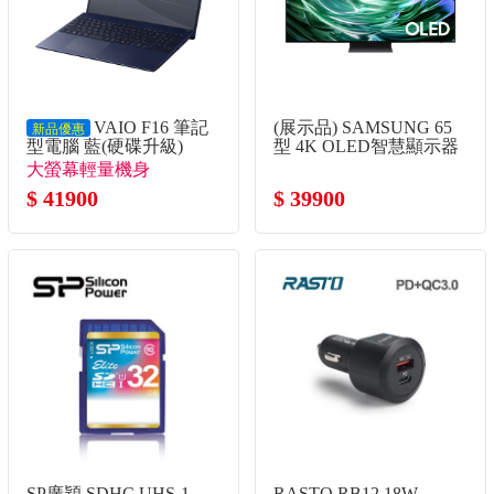
VAIO F16 筆記
(展示品) SAMSUNG 65
新品優惠
型電腦 藍(硬碟升級)
型 4K OLED智慧顯示器
(Core5-120U/16G/1TB
大螢幕輕量機身
SSD/W11P)
$ 41900
$ 39900
SP廣穎 SDHC UHS-1
RASTO RB12 18W