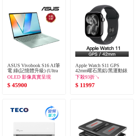
ASUS Vivobook S16 AI筆
Apple Watch S11 GPS
電 綠(記憶體升級) (Ultra
42mm曜石黑鋁/黑運動錶
5 325/16G+16G/512G
帶-S/M
OLED 影像真實呈現
下殺93折↘
SSD/W11)
$ 45900
$ 11997