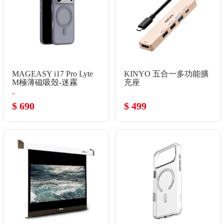
MAGEASY i17 Pro Lyte
KINYO 五合一多功能擴
M極薄磁吸殼-迷霧
充座
-
$ 690
$ 499