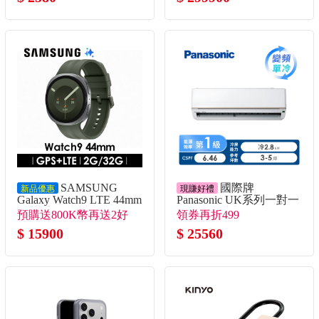
SAMSUNG
國際牌
新品優惠
現賺好禮
Galaxy Watch9 LTE 44mm
Panasonic UK系列一對一
智慧手錶 冰川銀
變頻單冷空調
預購送800K幣再送2好
領券再折499
禮！
$ 15900
$ 25560