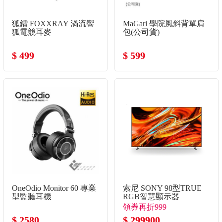
狐鐳 FOXXRAY 渦流響
MaGari 學院風斜背單肩
狐電競耳麥
包(公司貨)
$ 499
$ 599
OneOdio Monitor 60 專業
索尼 SONY 98型TRUE
型監聽耳機
RGB智慧顯示器
領券再折999
$ 2580
$ 299900