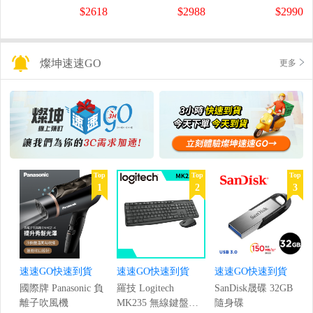
螢幕
螢幕
盤
$2618
$2988
$2990
(1920x1080/200Hz/0.5ms)
(120Hz/1920x1080/1ms)
燦坤速速GO
更多
Top
Top
Top
1
2
3
速速GO快速到貨
速速GO快速到貨
速速GO快速到貨
國際牌 Panasonic 負
羅技 Logitech
SanDisk晟碟 32GB
離子吹風機
MK235 無線鍵盤滑
隨身碟