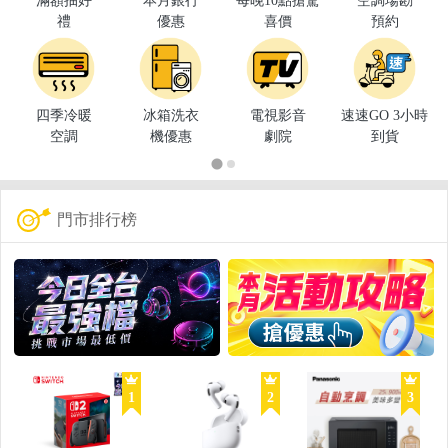
滿額抽好
本月銀行
每晚10點搶驚
空調場勘
禮
優惠
喜價
預約
四季冷暖
冰箱洗衣
電視影音
速速GO 3小時
空調
機優惠
劇院
到貨
門市排行榜
1
2
3