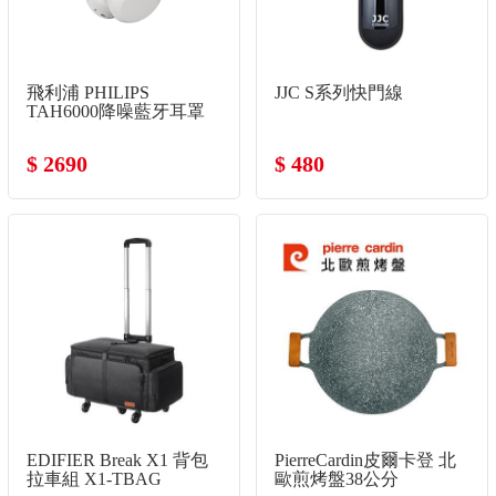
飛利浦 PHILIPS
JJC S系列快門線
TAH6000降噪藍牙耳罩
式耳機-白
$ 2690
$ 480
EDIFIER Break X1 背包
PierreCardin皮爾卡登 北
拉車組 X1-TBAG
歐煎烤盤38公分