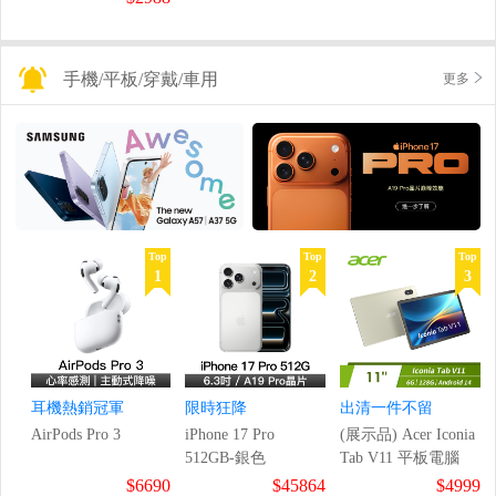
手機/平板/穿戴/車用
更多
Top
Top
Top
1
2
3
耳機熱銷冠軍
限時狂降
出清一件不留
AirPods Pro 3
iPhone 17 Pro
(展示品) Acer Iconia
512GB-銀色
Tab V11 平板電腦
$6690
$45864
$4999