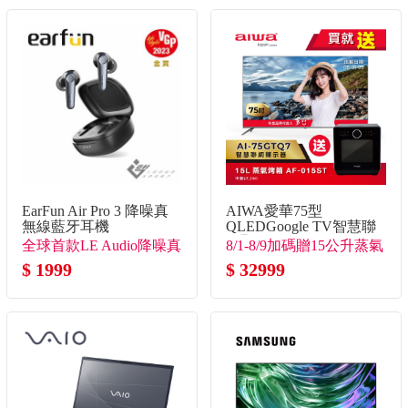
EarFun Air Pro 3 降噪真
AIWA愛華75型
無線藍牙耳機
QLEDGoogle TV智慧聯
網顯示器
全球首款LE Audio降噪真
8/1-8/9加碼贈15公升蒸氣
無線
$ 1999
烤箱(市價7990)
$ 32999