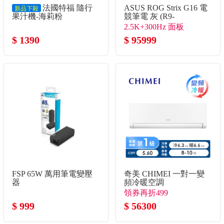
法國特福 隨行
ASUS ROG Strix G16 電
新品下殺
果汁機-海莉粉
競筆電 灰 (R9-
8940HX/16G/1TB
2.5K+300Hz 面板
SSD/GeForce RTX5080)
$ 1390
$ 95999
FSP 65W 萬用筆電變壓
奇美 CHIMEI 一對一變
器
頻冷暖空調
領券再折499
$ 999
$ 56300