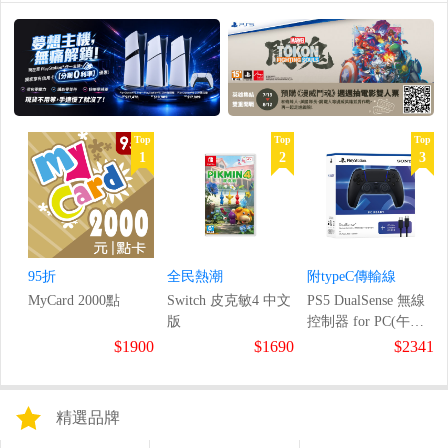
Top
Top
Top
1
2
3
95折
全民熱潮
附typeC傳輸線
MyCard 2000點
Switch 皮克敏4 中文
PS5 DualSense 無線
版
控制器 for PC(午夜
黑)
$1900
$1690
$2341
精選品牌