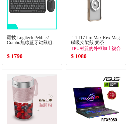
羅技 Logitech Pebble2
JTL i17 Pro Max Rex Mag
Combo無線藍牙鍵鼠組-
磁吸支架殼-奶茶
石墨灰
TPU材質的外框加上複合
$ 1790
背板
$ 1080