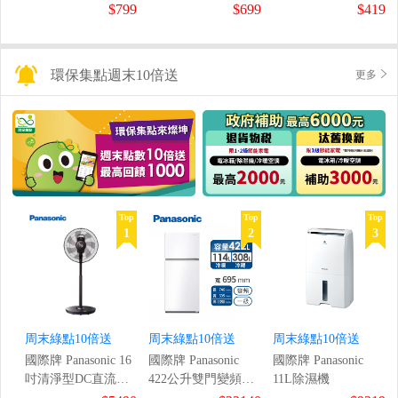
鼠組
$799
$699
$419
環保集點週末10倍送
更多
Top
Top
Top
1
2
3
周末綠點10倍送
周末綠點10倍送
周末綠點10倍送
國際牌 Panasonic 16
國際牌 Panasonic
國際牌 Panasonic
吋清淨型DC直流風
422公升雙門變頻冰
11L除濕機
扇
箱