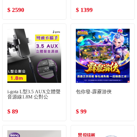
$ 2590
$ 1399
i-gota L型3.5 AUX立體聲
包你發-霹靂游俠
音源線1.8M 公對公
$ 89
$ 99