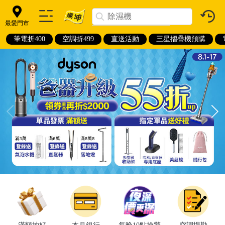
最愛門市
筆電折400
空調折499
直送活動
三星摺疊機預購