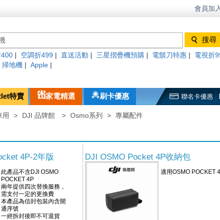
會員加入
400
|
空調折499
|
直送活動
|
三星摺疊機預購
|
電鬍刀特惠
|
電視折9
|
掃地機
|
Apple
|
tlet特賣
家電精選
刷卡優惠
聯名卡優惠
車用
>
DJI 品牌館
>
Osmo系列
>
專屬配件
Pocket 4P-2年版
DJI OSMO Pocket 4P收納包
此產品不含DJI OSMO
適用OSMO POCKET 
POCKET 4P
兩年提供四次替換服務，
需支付一定的更換費
本產品為信封包裝內含開
通序號
一經拆封後即不可退貨