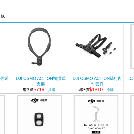
至低
N迷你延
DJI OSMO ACTION頸掛式
DJI OSMO ACTION騎行配
DJ
支架
件套件
$719
$1810
網路價
搶購
網路價
搶購