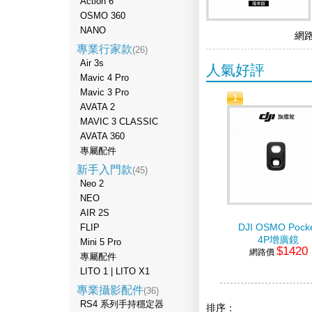
Action 6
OSMO 360
NANO
網
專業行家款
(26)
Air 3s
人氣好評
Mavic 4 Pro
Mavic 3 Pro
1
AVATA 2
MAVIC 3 CLASSIC
AVATA 360
專屬配件
新手入門款
(45)
Neo 2
NEO
AIR 2S
DJI OSMO Pock
FLIP
4P增廣鏡
Mini 5 Pro
$1420
網路價
專屬配件
LITO 1 | LITO X1
專業攝影配件
(36)
RS4 系列手持穩定器
排序：