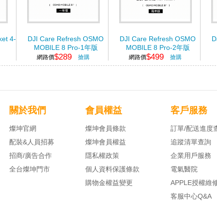
et 4-
DJI Care Refresh OSMO
DJI Care Refresh OSMO
D
MOBILE 8 Pro-1年版
MOBILE 8 Pro-2年版
$289
$499
網路價
搶購
網路價
搶購