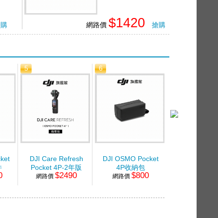
$1420
搶購
網路價
搶購
5
6
7
ket
DJI Care Refresh
DJI OSMO Pocket
DJI Care Re
件
Pocket 4P-2年版
4P收納包
OSMO MOBI
0
$2490
$800
$2
網路價
網路價
網路價
Pro-1年