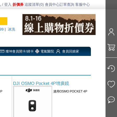
 / 登入
折價券
追蹤清單(0)
會員中心
訂單查詢
客服中心
99
|
冰洗
燦坤會員開卡/綁卡
電氣醫院
會員回娘家
DJI OSMO Pocket 4P增廣鏡
4P
適用OSMO POCKET 4P