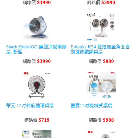
$3990
$3990
網路價
網路價
Shark HydroGO 無線涼感噴霧
E-books K54 雙炫風全角度自
扇_粉藍
動擺頭數顯桌扇
$3990
$880
網路價
網路價
華元 12吋外旋循環桌扇
聲寶12吋機械式桌扇
$719
$988
網路價
網路價