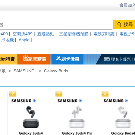
會員加入
400
|
空調折499
|
直送活動
|
三星摺疊機預購
|
電鬍刀特惠
|
電視折9
|
掃地機
|
Apple
|
tlet特賣
家電精選
刷卡優惠
聯名卡優惠
穿戴
>
SAMSUNG
>
Galaxy Buds
2
3
4