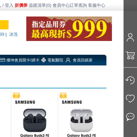
 / 登入
折價券
追蹤清單(0)
會員中心
訂單查詢
客服中心
99
|
冰洗
燦坤會員開卡/綁卡
電氣醫院
會員回娘家
5
6