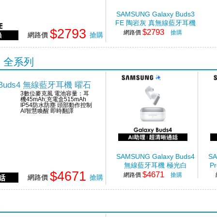
SAMSUNG Galaxy Buds3
FE 陶岩灰 真無線藍牙耳機
$2793
$2793
網路價
搶購
網路價
搶購
s4 全系列
y Buds4 無線藍牙耳機 曜石
3數位麥克風 電池容量：耳
機45mAh;充電盒515mAh
IP54防水防塵 頭部動作控制
AI智慧喚醒 即時翻譯
SAMSUNG Galaxy Buds4
SA
無線藍牙耳機 極光白
P
$4671
$4671
網路價
搶購
網路價
搶購
4