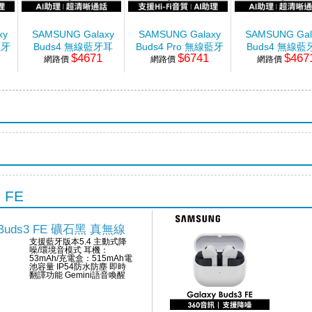
xy
SAMSUNG Galaxy
SAMSUNG Galaxy
SAMSUNG Gal
藍牙
Buds4 無線藍牙耳
Buds4 Pro 無線藍牙
Buds4 無線藍
$4671
$6741
$467
網路價
機 曜石黑
網路價
耳機 極光白
網路價
機 極光白
3 FE
 Buds3 FE 礦石黑 真無線
支援藍牙版本5.4 主動式降
噪/環境音模式 耳機：
53mAh/充電盒：515mAh電
池容量 IP54防水防塵 即時
翻譯功能 Gemini語音喚醒