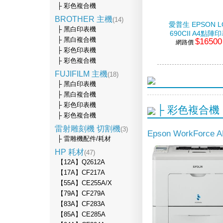
├ 彩色複合機
BROTHER 主機
(14)
愛普生 EPSON L
├ 黑白印表機
690CII A4點陣
├ 黑白複合機
$16500
網路價
機
├ 彩色印表機
├ 彩色複合機
FUJIFILM 主機
(18)
├ 黑白印表機
├ 黑白複合機
├ 彩色印表機
├ 彩色複合機
├ 彩色複合機
雷射雕刻機 切割機
(3)
Epson WorkForc
├ 雷雕機配件/耗材
HP 耗材
(47)
【12A】Q2612A
【17A】CF217A
【55A】CE255A/X
【79A】CF279A
【83A】CF283A
【85A】CE285A