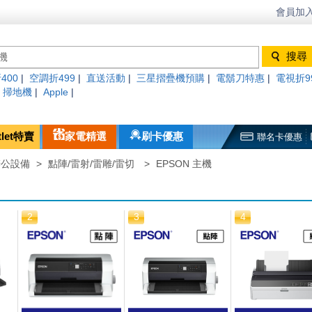
會員加入
400
|
空調折499
|
直送活動
|
三星摺疊機預購
|
電鬍刀特惠
|
電視折9
|
掃地機
|
Apple
|
tlet特賣
家電精選
刷卡優惠
聯名卡優惠
辦公設備
>
點陣/雷射/雷雕/雷切
>
EPSON 主機
2
3
4