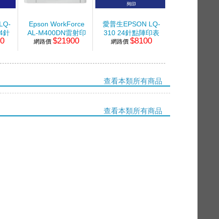
LQ-
Epson WorkForce
愛普生EPSON LQ-
24針
AL-M400DN雷射印
310 24針點陣印表
00
$21900
$8100
機
網路價
表機
網路價
機
查看本類所有商品
查看本類所有商品