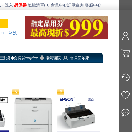
 / 登入
折價券
追蹤清單(0)
會員中心
訂單查詢
客服中心
99
|
冰洗
燦坤會員開卡/綁卡
電氣醫院
會員回娘家
5
6