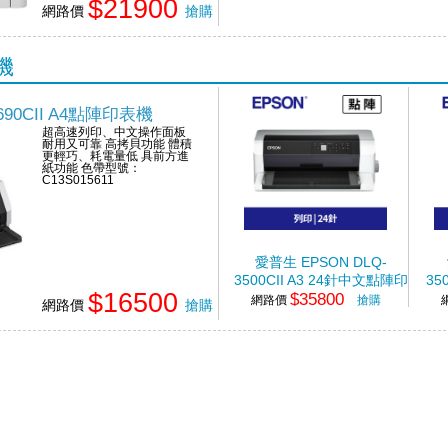
$21900
網路價
搶購
機
690CII A4點陣印表機
超高速列印、中文操作面板
耐用又可靠 高拷貝功能 體積
更輕巧、耗電量低 具前方進
紙功能 色帶型號：
C13S015611
愛普生 EPSON DLQ-
3500CII A3 24針中文點陣印
35
$16500
$35800
表機
網路價
搶購
網路價
搶購