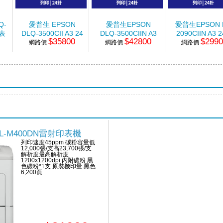
Q-
愛普生 EPSON
愛普生EPSON
愛普生EPSON 
印表
DLQ-3500CII A3 24
DLQ-3500CIIN A3
2090CIIN A3 
$35800
$42800
$299
針中文點陣印表機
網路價
24針中文點陣印表
網路價
中文點陣印表
網路價
機
e AL-M400DN雷射印表機
列印速度45ppm 碳粉容量低
12,000張/支高23,700張/支
解析度最高解析度
1200x1200dpi 內附碳粉 黑
色碳粉*1支 原裝機印量 黑色
6,200頁