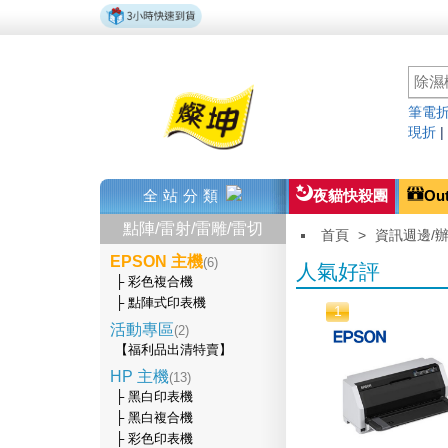
筆電折
現折
全站分類
夜貓快殺團
Ou
點陣/雷射/雷雕/雷切
首頁
>
資訊週邊/
EPSON 主機
(6)
人氣好評
├ 彩色複合機
├ 點陣式印表機
1
活動專區
(2)
【福利品出清特賣】
HP 主機
(13)
├ 黑白印表機
├ 黑白複合機
├ 彩色印表機