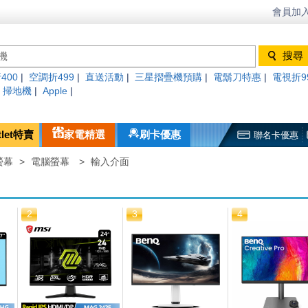
會員加入
400
|
空調折499
|
直送活動
|
三星摺疊機預購
|
電鬍刀特惠
|
電視折9
|
掃地機
|
Apple
|
tlet特賣
家電精選
刷卡優惠
聯名卡優惠
螢幕
>
電腦螢幕
>
輸入介面
2
3
4