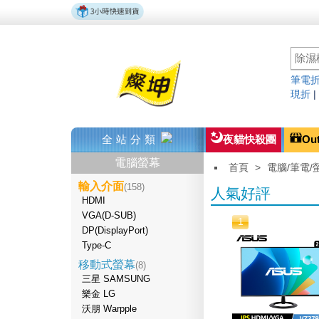
筆電折
現折
全站分類
夜貓快殺團
Ou
電腦螢幕
首頁
>
電腦/筆電/
輸入介面
(158)
人氣好評
HDMI
VGA(D-SUB)
1
DP(DisplayPort)
Type-C
移動式螢幕
(8)
三星 SAMSUNG
樂金 LG
沃朋 Warpple