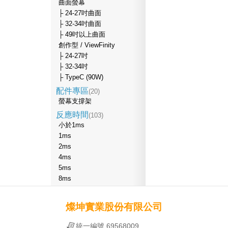
曲面螢幕
├ 24-27吋曲面
├ 32-34吋曲面
├ 49吋以上曲面
創作型 / ViewFinity
├ 24-27吋
├ 32-34吋
├ TypeC (90W)
配件專區
(20)
螢幕支撐架
反應時間
(103)
小於1ms
1ms
2ms
4ms
5ms
8ms