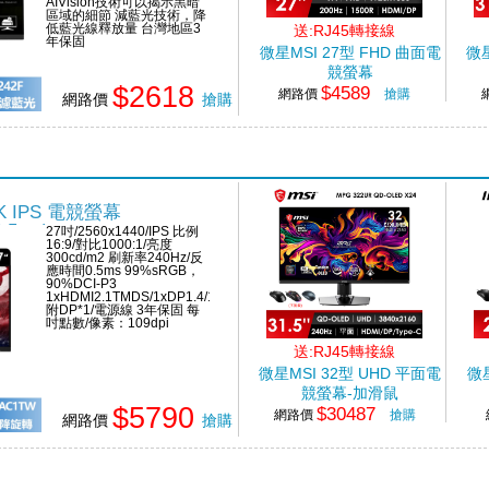
AIVision技術可以揭示黑暗
區域的細節 減藍光技術，降
低藍光線釋放量 台灣地區3
送:RJ45轉接線
年保固
微星MSI 27型 FHD 曲面電
微星
競螢幕
$2618
$4589
(27"/1920x1080/200Hz/0.5ms/VA/
(31
網路價
搶購
網路價
搶購
曲面)
2K IPS 電競螢幕
0.5ms)
27吋/2560x1440/IPS 比例
16:9/對比1000:1/亮度
300cd/m2 刷新率240Hz/反
應時間0.5ms 99%sRGB，
90%DCI-P3
1xHDMI2.1TMDS/1xDP1.4/1xTypeC
附DP*1/電源線 3年保固 每
吋點數/像素：109dpi
送:RJ45轉接線
微星MSI 32型 UHD 平面電
微星
競螢幕-加滑鼠
$5790
$30487
(31.5"/3840x2160/240Hz/0.03ms
(27
網路價
搶購
網路價
搶購
OLED)