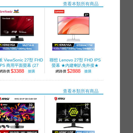
查看本類所有商品
 ViewSonic 27型 FHD
聯想 Lenovo 27型 FHD IPS
IPS 商用平面螢幕 (27
螢幕 ★內建喇叭免外接★
$3388
$2888
920x1080/100Hz/4ms/IPS)
(1920x1080/144Hz/1ms)
網路價
搶購
網路價
搶購
查看本類所有商品