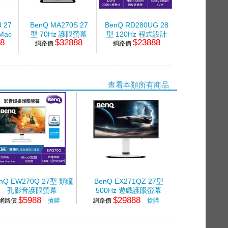
 27
BenQ MA270S 27
BenQ RD280UG 28
BenQ BSH0
Mac
型 70Hz 護眼螢幕
型 120Hz 程式設計
氣壓式螢幕
88
$32888
$23888
$34
(IPS/HDMI/UBS-C)
網路價
護眼螢幕 (IPS/USB-
網路價
網路價
e-C)
C/HDMI/DP)
查看本類所有商品
nQ EW270Q 27型 類瞳
BenQ EX271QZ 27型
孔影音護眼螢幕
500Hz 遊戲護眼螢幕
$5988
$29888
IPS/HDMI/Type-C/DP)
(OLED/HDMI/DP)
網路價
搶購
網路價
搶購