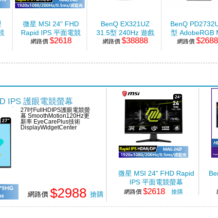
型
微星 MSI 24" FHD
BenQ EX321UZ
BenQ PD2732U
競
Rapid IPS 平面電競
31.5型 240Hz 遊戲
型 AdobeRGB 
$2618
$38888
$268
網路價
螢幕
網路價
護眼螢幕
網路價
色準螢幕
80/1ms)
(1920x1080/200Hz/0.5ms)
(OLED/HDMI//Type-
(IPS/HDMI/Typ
C)
HD IPS 護眼電競螢幕
1ms)
27吋FullHDIPS護眼電競螢
幕 SmoothMotion120Hz更
新率 EyeCarePlus技術
DisplayWidgetCenter
微星 MSI 24" FHD Rapid
Be
IPS 平面電競螢幕
$2988
$2618
(1920x1080/200Hz/0.5ms)
(
網路價
搶購
網路價
搶購