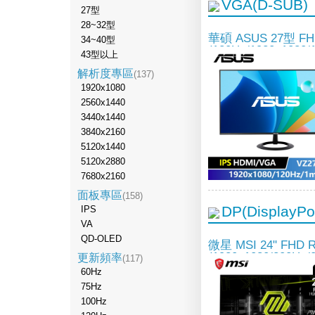
VGA(D-SUB)
27型
28~32型
華碩 ASUS 27型 F
34~40型
(120Hz/1920x1080/
43型以上
解析度專區
(137)
1920x1080
2560x1440
3440x1440
3840x2160
5120x1440
5120x2880
7680x2160
面板專區
(158)
DP(DisplayPor
IPS
VA
QD-OLED
微星 MSI 24" FHD
(1920x1080/200Hz/
更新頻率
(117)
60Hz
75Hz
100Hz