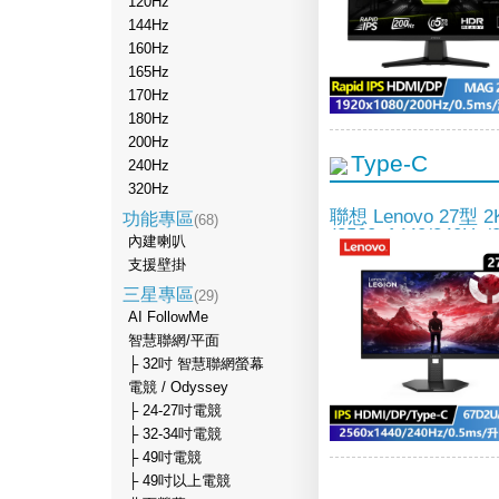
120Hz
144Hz
160Hz
165Hz
170Hz
180Hz
200Hz
Type-C
240Hz
320Hz
聯想 Lenovo 27型 
功能專區
(68)
(2560x1440/240Hz/
內建喇叭
支援壁掛
三星專區
(29)
AI FollowMe
智慧聯網/平面
├ 32吋 智慧聯網螢幕
電競 / Odyssey
├ 24-27吋電競
├ 32-34吋電競
├ 49吋電競
├ 49吋以上電競