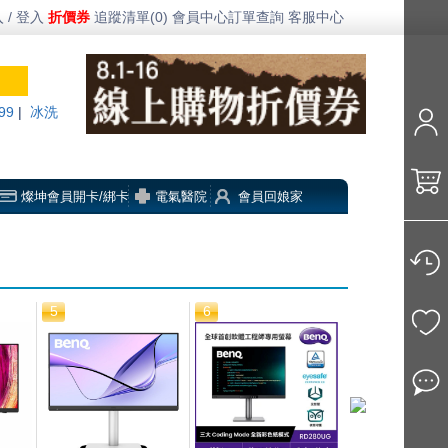
 / 登入
折價券
追蹤清單(0)
會員中心
訂單查詢
客服中心
99
|
冰洗
燦坤會員開卡/綁卡
電氣醫院
會員回娘家
5
6
7