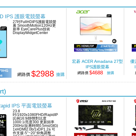
HD IPS 護眼電競螢幕
1ms)
27吋FullHDIPS護眼電競螢
幕 SmoothMotion120Hz更
新率 EyeCarePlus技術
DisplayWidgetCenter
宏碁 ACER Amadana 27型
優派
IPS護眼螢幕
$2988
$4688
吋/1
網路價
搶購
網路價
搶購
t)
 Rapid IPS 平面電競螢幕
0.5ms)
23.8
吋/1920x1080FHD/RapidIPS
比例16:9/靜態對比度
1000:1/亮度300 更新頻率
200Hz/反應時間0.5ms(GtG)
1xHDMI2.0b/1xDP1.2a 可
作支援-5°~20°仰角調整