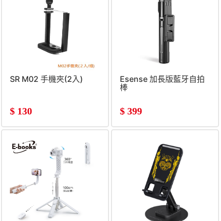
SR M02 手機夾(2入)
Esense 加長版藍牙自拍
棒
$
130
$
399