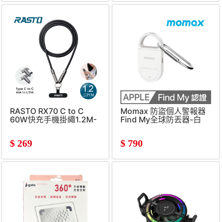
RASTO RX70 C to C
Momax 防盜個人警報器
60W快充手機掛繩1.2M-
Find My全球防丟器-白
黑
$
269
$
790