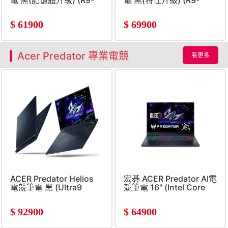
電 黑(記憶體升級) (R9-
電 黑(特仕升級) (R9-
365/16G+16G/512G
365/16G+32G/512G+1TB
SSD/RTX5060/W11)
SSD/RTX5060)
$
61900
$
69900
Acer Predator 專業電競
看更多
ACER Predator Helios
宏碁 ACER Predator AI電
電競筆電 黑 (Ultra9
競筆電 16" (Intel Core
275HX/32G/1TB/RTX5070Ti/W11)
Ultra9-
275HX/16G/512G/RTX506
$
92900
$
64900
8G/W11) 黑