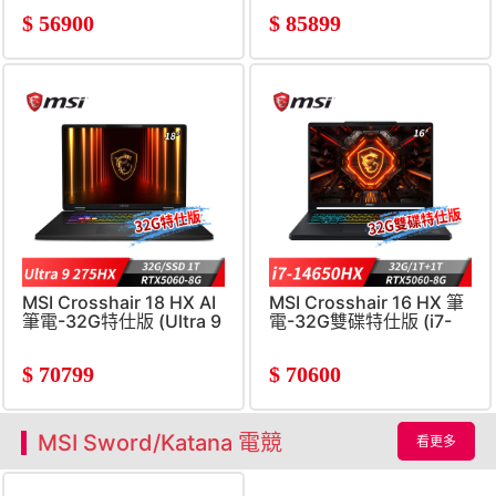
8G/W11)
SSD/RTX5060-8G/W11)
$
56900
$
85899
MSI Crosshair 18 HX AI
MSI Crosshair 16 HX 筆
筆電-32G特仕版 (Ultra 9
電-32G雙碟特仕版 (i7-
275HX/32G/1T
14650HX/32G/1T+1T/RTX
SSD/RTX5060-8G/W11)
8G/Win11)
$
70799
$
70600
MSI Sword/Katana 電競
看更多