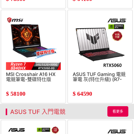
MSI Crosshair A16 HX
ASUS TUF Gaming 電競
電競筆電-雙碟特仕版
筆電 灰(特仕升級) (R7-
(Ryzen7-
260/16G+16G/512G+2TB/
8840HX/16G/512G+500G/RTX5060-
RTX5060)
$
58100
$
64590
8G)
ASUS TUF 入門電競
看更多