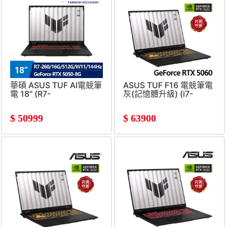
華碩 ASUS TUF AI電競筆
ASUS TUF F16 電競筆電
電 18" (R7-
灰(記憶體升級) (i7-
260/16G/512G/RTX5050-
14650HX/16G+16G/1TB
8G/W11) 御鐵灰
SSD/GeForce
$
50999
$
63900
RTX5060/W11)