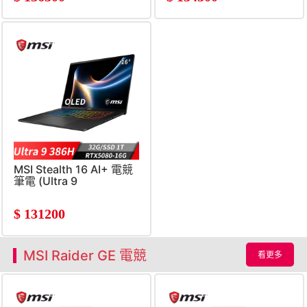
MSI Stealth 16 AI+ 電競
筆電 (Ultra 9
386H/32G/1T
SSD/RTX5080/Win11Pro)
$
131200
MSI Raider GE 電競
看更多