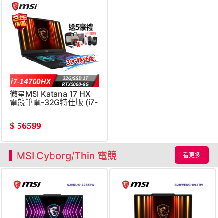
微星MSI Katana 17 HX
電競筆電-32G特仕版 (i7-
14700HX/32G/1T
SSD/RTX5060-
$
56599
8G/Win11)
MSI Cyborg/Thin 電競
看更多