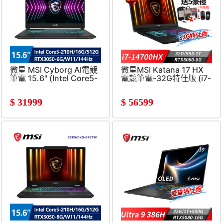
微星 MSI Cyborg AI電競
微星MSI Katana 17 HX
筆電 15.6" (Intel Core5-
電競筆電-32G特仕版 (i7-
210H/16G/512G/RTX3050-
14700HX/32G/1T
6G/W11)
SSD/RTX5060-
$
31999
$
56599
8G/Win11)