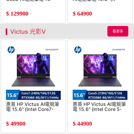
(Intel Core Ultra9-
14650HX/16G/1T/RTX5060
275HX/32G*2/1T/RTX5080-
8G/W11)
$
129900
$
64900
16G/W11)
Victus 光影V
看更多
惠普 HP Victus AI電競筆
惠普 HP Victus AI電競筆
電 15.6" (Intel Core7-
電 15.6" (Intel Core 5-
240H/16G/512G/RTX5060-
210H/16G/512G/RTX5060
8G/W11)
8G/W11) 黑
$
49900
$
44900