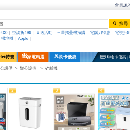
會員加入
400
|
空調折499
|
直送活動
|
三星摺疊機預購
|
電鬍刀特惠
|
電視折9
|
掃地機
|
Apple
|
tlet特賣
家電精選
刷卡優惠
聯名卡優惠
辦公設備
>
辦公設備
>
碎紙機
2
3
4