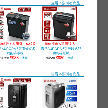
查看本類所有商品
熱銷款！家用級．伸縮拉
超值優惠↘現買現省
感設計
旦AURORA 8張直條式多
震旦AURORA 6張碎段式雙
功能碎紙機
功能碎紙機
$988
$980
網路價
搶購
網路價
搶購
查看本類所有商品