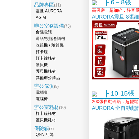
├ 6－8張
品牌專區
(11)
高保密．超細碎．靜音
震旦 AURORA
AURORA震旦 8
AGiM
辦公室務設備
(73)
會議電話
通話/視訊會議機
收銀機 / 驗鈔機
打卡鐘
打卡鐘耗材
護貝機
護貝機耗材
其他辦公商品
辦公傢俱
(9)
├ 10-15張
電腦桌
電腦椅
200張自動碎紙．超輕
辦公室耗材
AURORA 全自動
(10)
打卡鐘耗材
護貝機耗材
保險箱
(7)
QNN 巧能