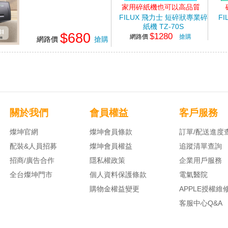
家用碎紙機也可以高品質
FILUX 飛力士 短碎狀專業碎
F
紙機 TZ-70S
$680
$1280
網路價
搶購
網路價
搶購