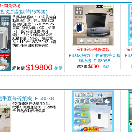
量~閃亮登場
全自動320張(歐盟P5等級)
手動碎紙張紙：10張 具備自
動送紙功能：最大張數320
張 碎紙細度：2x10mm(P5
等級) 加值功能：CD、信用
卡(一張) 碎紙速度(每分
鐘)：2.5公尺自動為5公尺
紙桶容量：53公升 機器電
壓：110V~120V/60HZ 加密
功能:任意四位數密碼鎖
家用碎紙機必備款
家
FILUX 飛力士 伸縮把手直條
FI
碎紙機_F-680SB
$19800
$680
網路價
搶購
網路價
搶購
把手直條碎紙機_F-680SB
6張直條狀碎紙寬度0.6cm
把手可伸縮直徑28~35cm桶
子 過熱自動停機保護