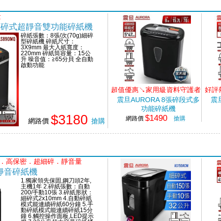
量清楚可見"
量
張細碎式超靜音雙功能碎紙機
碎紙張數：8張/次(70g)細碎
型碎紙機 碎紙尺寸：
3X9mm 最大入紙寬度：
220mm 碎紙筒容量：15公
升 噪音值：≧65分貝 全自動
啟動功能
超值優惠↘家用級資料守護者
好評
震旦AURORA 8張碎段式多
震
功能碎紙機
$3180
$1490
網路價
搶購
網路價
搶購
鬆．高保密．超細碎．靜音量
超靜音碎紙機
1.獨家領先保固,鋼刀頭2年,
主機1年 2.碎紙張數：自動
200/手動10張 3.碎紙形狀：
細碎式2x10mm 4.自動碎紙
模式能連續碎紙60分鐘 5.手
動碎紙模式能連續碎紙15分
鐘 6.觸控操作面板,LED提示