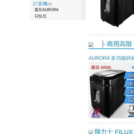
計算機
(4)
震旦AURORA
12位元
├ 商用高階
AURORA 多功能碎
飛力士 FILUX