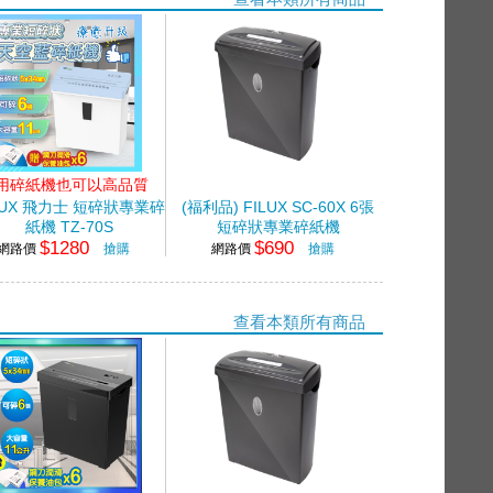
用碎紙機也可以高品質
LUX 飛力士 短碎狀專業碎
(福利品) FILUX SC-60X 6張
紙機 TZ-70S
短碎狀專業碎紙機
$1280
$690
網路價
搶購
網路價
搶購
查看本類所有商品