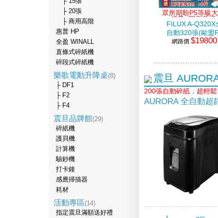
├ 15張
├ 20張
眾所期盼P5等級
紙量~閃亮登場
├ 商用高階
FILUX A-Q320
惠普 HP
自動320張(歐盟P
$19800
網路價
等級)
全盈 WINALL
直條式碎紙機
碎段式碎紙機
樂歌電動升降桌
(8)
震旦 AUROR
├ DF1
200張自動碎紙．超輕
├ F2
AURORA 全自動
├ F4
震旦品牌館
(29)
碎紙機
護貝機
計算機
驗鈔機
打卡鐘
感應掃描器
耗材
活動專區
(14)
指定震旦滿額送好禮