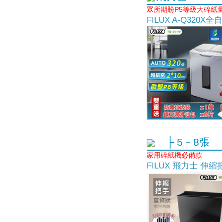
眾所期盼P5等級大碎紙
FILUX A-Q320X
├ 5－8張
家用碎紙機必備款
FILUX 飛力士 伸縮