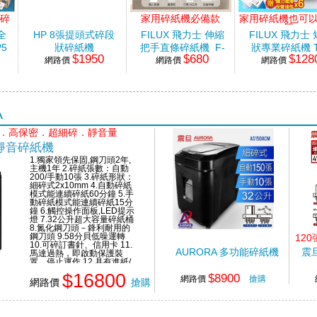
大碎
家用碎紙機必備款
家用碎紙機也可
質
X全
HP 8張提頭式碎段
FILUX 飛力士 伸縮
FILUX 飛力士
5
狀碎紙機
把手直條碎紙機_F-
狀專業碎紙機 T
$1950
$680
$128
網路價
網路價
680SB
網路價
70S
A
鬆．高保密．超細碎．靜音量
超靜音碎紙機
1.獨家領先保固,鋼刀頭2年,
主機1年 2.碎紙張數：自動
200/手動10張 3.碎紙形狀：
細碎式2x10mm 4.自動碎紙
模式能連續碎紙60分鐘 5.手
動碎紙模式能連續碎紙15分
鐘 6.觸控操作面板,LED提示
燈 7.32公升超大容量碎紙桶
8.氮化鋼刀頭－鋒利耐用的
鋼刀頭 9.58分貝低噪運轉
12
10.可碎訂書針、信用卡 11.
AURORA 多功能碎紙機
震旦
馬達過熱，即啟動保護裝
置，停止運作 12.具有進紙/
退紙功能 13.入紙槽安全結
$16800
$8900
構設計 14.碎紙桶如與機頭
網路價
搶購
網路價
搶購
分離，停止運作 15.抽屜式
碎紙桶，方便清理廢紙 16.
碎紙桶底貼心滾輪設計，方
便移動 17.可視窗口,紙屑容