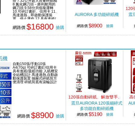
燈 7.32公升超大容量碎紙桶
8.氮化鋼刀頭－鋒利耐用的
鋼刀頭 9.58分貝低噪運轉
12
10.可碎訂書針、信用卡 11.
AURORA 多功能碎紙機
震旦
馬達過熱，即啟動保護裝
置，停止運作 12.具有進紙/
退紙功能 13.入紙槽安全結
$16800
$8900
構設計 14.碎紙桶如與機頭
網路價
搶購
網路價
搶購
分離，停止運作 15.抽屜式
碎紙桶，方便清理廢紙 16.
碎紙桶底貼心滾輪設計，方
便移動 17.可視窗口,紙屑容
量清楚可見"
紙機
自動150張/手動10張
A4(70g) 可碎訂書釘/信用卡
具有進紙/退紙功能 入紙槽安
全結槽設計 馬達過熱,自動啟
動保護裝置 抽屜式碎紙筒方
便清理 碎紙筒底有滾輪設計
120張自動碎紙、解放雙手、
高
高碎量多功能
震旦AURORA 120張細碎式
A
多功能自動碎紙機
$8900
$5190
網路價
搶購
網路價
搶購