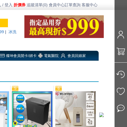
 / 登入
折價券
追蹤清單(0)
會員中心
訂單查詢
客服中心
99
|
冰洗
燦坤會員開卡/綁卡
電氣醫院
會員回娘家
5
6
7