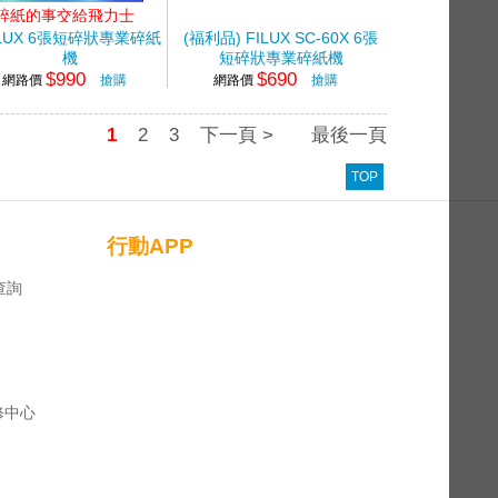
碎紙的事交給飛力士
ILUX 6張短碎狀專業碎紙
(福利品) FILUX SC-60X 6張
機
短碎狀專業碎紙機
$990
$690
網路價
搶購
網路價
搶購
1
2
3
下一頁 >
最後一頁
TOP