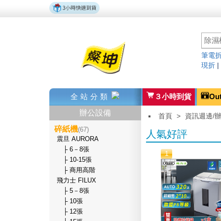
筆電折
現折
全站分類
３小時到貨
Ou
辦公設備
首頁
>
資訊週邊/
碎紙機
(67)
人氣好評
震旦 AURORA
├ 6－8張
1
├ 10-15張
├ 商用高階
飛力士 FILUX
├ 5－8張
├ 10張
├ 12張