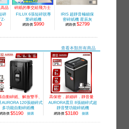
以高品
碎紙的事交給飛力士
 短碎
FILUX 6張短碎狀專
IRIS 超靜音極細保
IRIS 超靜
Z-
業碎紙機
密碎紙機 星辰灰
密碎紙機 奶
0
$990
$2799
$27
網路價
網路價
網路價
查看本類所有商品
0張自動碎紙、解放雙手、
高保密．超細碎．靜音量
高碎量多功能
AURORA 120張細碎式
AURORA震旦 8張細碎式超
多功能自動碎紙機
靜音雙功能碎紙機
$5190
$3180
網路價
搶購
網路價
搶購