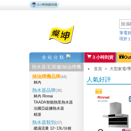
筆電折
現折
全站分類
３小時到貨
Ou
熱水器/瓦斯爐/抽油煙機
首頁
>
大型家電/
抽油煙機品牌
(44)
人氣好評
林內
熱水器品牌
(36)
1
林內 Rinnai
TAADA智能熱泵熱水器
法國亞緹娜熱水器
精湛
熱水器類別
(37)
建議流量 12~13L/分鐘