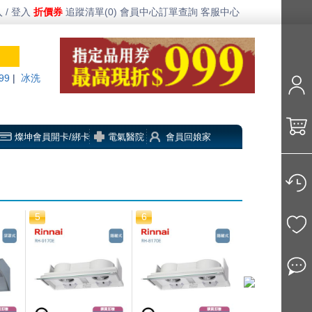
 / 登入
折價券
追蹤清單(0)
會員中心
訂單查詢
客服中心
99
|
冰洗
燦坤會員開卡/綁卡
電氣醫院
會員回娘家
5
6
7