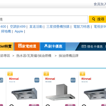
會員加入
400
|
空調折499
|
直送活動
|
三星摺疊機預購
|
電鬍刀特惠
|
電視折9
|
掃地機
|
Apple
|
tlet特賣
家電精選
刷卡優惠
聯名卡優惠
季節專區
>
熱水器/瓦斯爐/抽油煙機
>
抽油煙機品牌
2
3
4