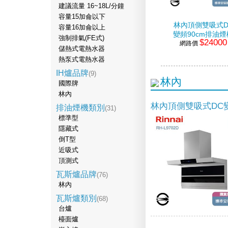
建議流量 16~18L/分鐘
容量15加侖以下
林內頂側雙吸式D
容量16加侖以上
變頻90cm排油煙
強制排氣(FE式)
$24000
網路價
儲熱式電熱水器
熱泵式電熱水器
IH爐品牌
(9)
林內
國際牌
林內
林內頂側雙吸式DC變
排油煙機類別
(31)
標準型
隱藏式
倒T型
近吸式
頂測式
瓦斯爐品牌
(76)
林內
瓦斯爐類別
(68)
台爐
檯面爐