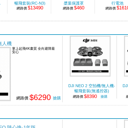
池
暢飛套裝(RC-N3)
槳葉保護罩
行電池
$13490
$460
$161
網路價
網路價
網路價
/無人機
掌上起飛4K畫質 全向避障最
安心
DJI NEO 2 空拍機/無人機-
DJ
暢飛套裝(無遙控器)
$6290
$8390
網路價
搶購
網路價
搶購
h NEO 隨心換-1年版