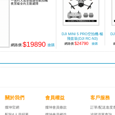
一英吋大底全能迷你航拍機
夜景級全向主動避障
DJI MINI 5 PRO空拍機-暢
DJ
飛套裝(DJI RC-N3)
$19890
$24790
網路價
搶購
網路價
搶購