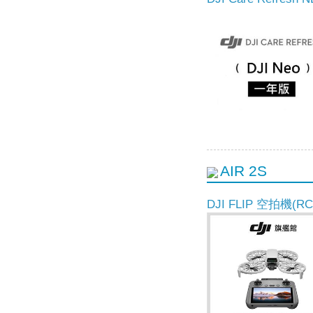
AIR 2S
DJI FLIP 空拍機(RC