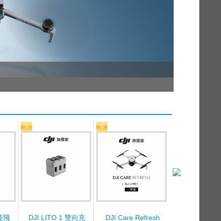
DJI Min
5
6
7
智能飛
DJI LITO 1 雙向充
DJI Care Refresh
DJI Care Re