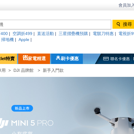
會員加入
400
|
空調折499
|
直送活動
|
三星摺疊機預購
|
電鬍刀特惠
|
電視折9
|
掃地機
|
Apple
|
tlet特賣
家電精選
刷卡優惠
聯名卡優惠
車用
>
DJI 品牌館
>
新手入門款