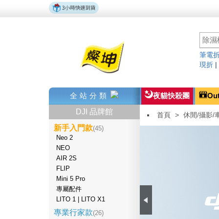
筆電折
現折
全站分類
夜貓快殺團
Ou
DJI 品牌館
首頁
>
休閒/攝影/
新手入門款
(45)
Neo 2
NEO
AIR 2S
FLIP
Mini 5 Pro
專屬配件
LITO 1 | LITO X1
專業行家款
(26)