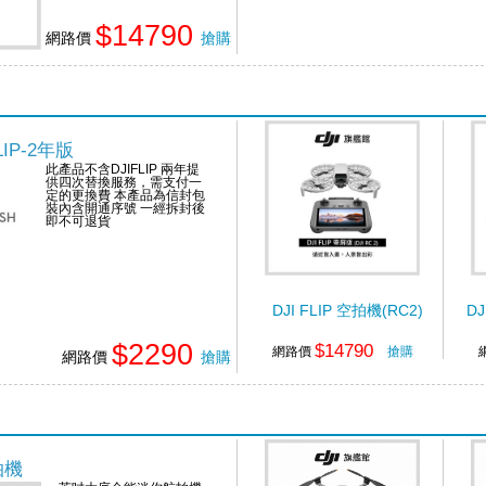
$14790
網路價
搶購
FLIP-2年版
此產品不含DJIFLIP 兩年提
供四次替換服務，需支付一
定的更換費 本產品為信封包
裝內含開通序號 一經拆封後
即不可退貨
DJI FLIP 空拍機(RC2)
D
$2290
$14790
網路價
搶購
網路價
搶購
空拍機