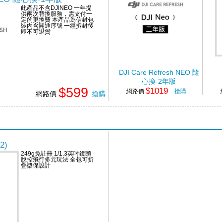
此產品不含DJINEO 一年提
供兩次替換服務，需支付一
定的更換費 本產品為信封包
裝內含開通序號 一經拆封後
即不可退貨
DJI Care Refresh NEO 隨
心換-2年版
$599
$1019
網路價
搶購
網路價
搶購
2)
249g免註冊 1/1.3英吋鏡頭
脫控飛行多元玩法 全包可折
疊槳保設計