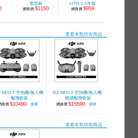
電管家
LITO 1-1年版
LITO X1-
0
$1150
$959
$23
網路價
網路價
網路價
查看本類所有商品
I NEO 2 空拍機/無人機-
DJI NEO 2 空拍機/無人機-
暢飛套裝
體感暢飛套裝
$10490
$15590
網路價
搶購
網路價
搶購
查看本類所有商品