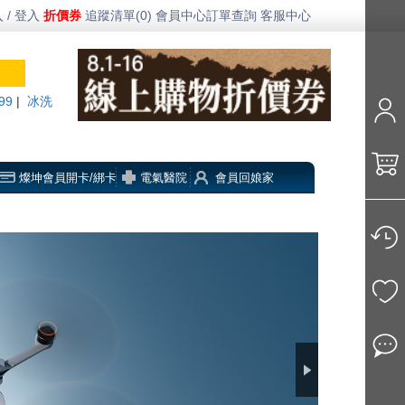
 / 登入
折價券
追蹤清單(0)
會員中心
訂單查詢
客服中心
99
|
冰洗
燦坤會員開卡/綁卡
電氣醫院
會員回娘家