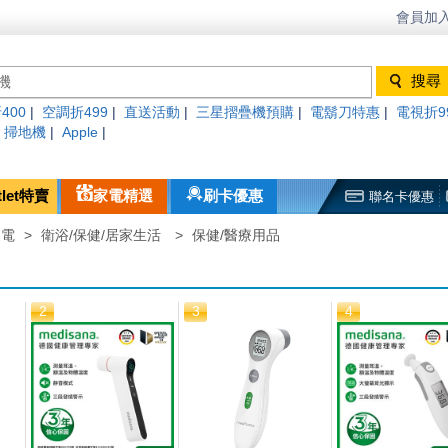
會員加入
400
|
空調折499
|
直送活動
|
三星摺疊機預購
|
電鬍刀特惠
|
電視折9
|
掃地機
|
Apple
|
tlet特賣
家電精選
刷卡優惠
聯名卡優惠
家電
>
衛浴/保健/居家生活
>
保健/醫療用品
2
3
4