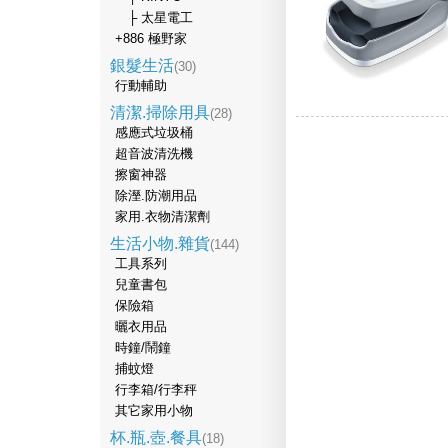
├ 太星電工
+886 極野家
銀髮生活
(30)
行動輔助
清潔.掃除用具
(28)
感應式垃圾桶
超音波清洗機
擦窗神器
除溼.防潮用品
家用.衣物清潔劑
生活小物.雜貨
(144)
工具系列
兒童書包
保險箱
曬衣用品
時鐘/鬧鐘
捕蚊燈
行李箱/行李秤
其它家用小物
杯.瓶.壺.餐具
(18)