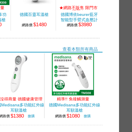
測量
★網路不販售 限門市
★網路不販售 
購買★
購買★
a多功
德國百靈耳溫槍
德國博依beurer藍牙
德國博依beur
溫槍
智能型手臂式血壓計
濃度計
0
$1480
$3980
$32
網路價
網路價
網路價
查看本類所有商品
沒得商量 德國健康管理
精準!! 免接觸測量
專家
Medisana多功能紅外線
德國Medisana多功能紅外線
耳額溫槍
耳額溫槍
$1380
$1080
網路價
搶購
網路價
搶購