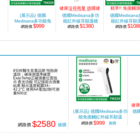
健康沒得商量 德國健
精準!! 免接觸
康管理專家
槍
(展示品) 德國
德國Medisana多功
德國Medisan
Medisana多功能免
能紅外線耳額溫槍
能紅外線耳額
$999
$1380
$108
接觸紅外線耳額溫
網路價
網路價
網路價
#兒科醫生首選品牌 預熱測
溫頭：確保測溫準確度
ExacTemp正確測量位置指
示 夜光功能 可記憶前次測量
結果 顯示溫度範圍34–
42.2°C 使用AA電池2顆可測
量600次
健康
(展示品) 德國Medisana多功
德國
能免接觸紅外線耳額溫
$2580
$999
網路價
搶購
網路價
搶購