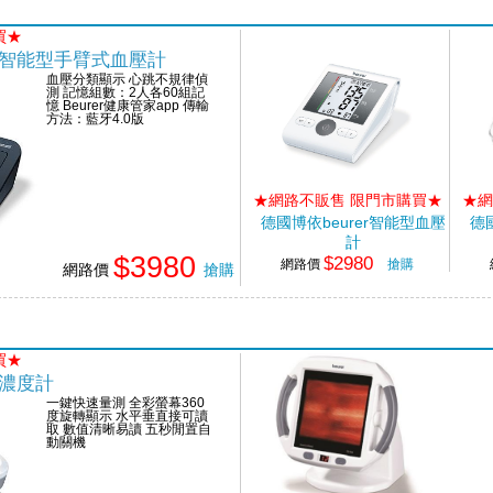
買★
藍牙智能型手臂式血壓計
血壓分類顯示 心跳不規律偵
測 記憶組數：2人各60組記
憶 Beurer健康管家app 傳輸
方法：藍牙4.0版
★網路不販售 限門市購買★
★網
德國博依beurer智能型血壓
德
計
$3980
$2980
網路價
搶購
網路價
搶購
買★
氧濃度計
一鍵快速量測 全彩螢幕360
度旋轉顯示 水平垂直接可讀
取 數值清晰易讀 五秒閒置自
動關機