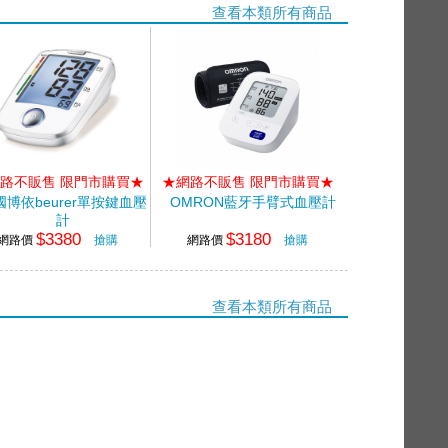
查看本類所有商品
路不販售 限門市購買★
★網路不販售 限門市購買★
國博依beurer單按鍵血壓
OMRON藍牙手臂式血壓計
計
$3380
$3180
網路價
搶購
網路價
搶購
查看本類所有商品