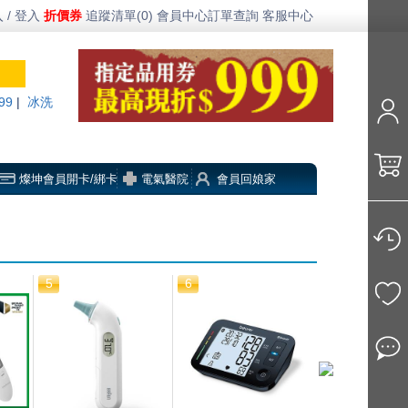
 / 登入
折價券
追蹤清單(0)
會員中心
訂單查詢
客服中心
99
|
冰洗
燦坤會員開卡/綁卡
電氣醫院
會員回娘家
5
6
7