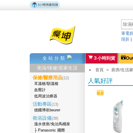
筆電折
現折
全站分類
３小時到貨
Ou
衛浴/保健/居家生活
首頁
>
廚房/生活
保健/醫療用品
(12)
人氣好評
耳溫槍/額溫槍
血壓計
1
低周波治療器
活動專區
(13)
德國博依beurer
衛浴設備
(38)
溫水便座/免治馬桶座
├ Panasonic 國際