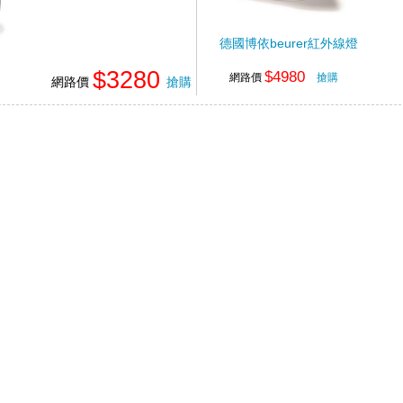
德國博依beurer紅外線燈
$3280
$4980
網路價
搶購
網路價
搶購