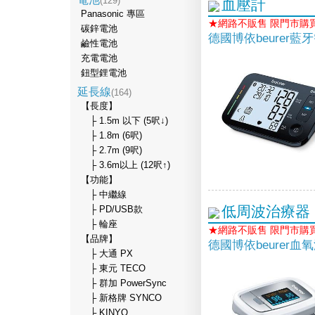
(129)
血壓計
Panasonic 專區
★網路不販售 限門市購
碳鋅電池
德國博依beurer
鹼性電池
充電電池
鈕型鋰電池
延長線
(164)
【長度】
├ 1.5m 以下 (5呎↓)
├ 1.8m (6呎)
├ 2.7m (9呎)
├ 3.6m以上 (12呎↑)
【功能】
├ 中繼線
低周波治療器
├ PD/USB款
├ 輪座
★網路不販售 限門市購
【品牌】
德國博依beurer血
├ 大通 PX
├ 東元 TECO
├ 群加 PowerSync
├ 新格牌 SYNCO
├ KINYO