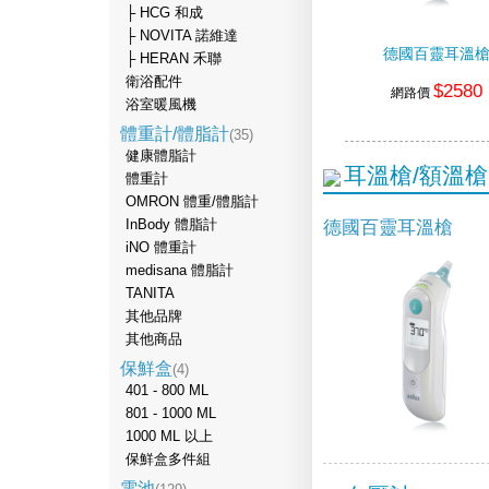
├ HCG 和成
├ NOVITA 諾維達
德國百靈耳溫
├ HERAN 禾聯
衛浴配件
$2580
網路價
浴室暖風機
體重計/體脂計
(35)
健康體脂計
耳溫槍/額溫槍
體重計
OMRON 體重/體脂計
德國百靈耳溫槍
InBody 體脂計
iNO 體重計
medisana 體脂計
TANITA
其他品牌
其他商品
保鮮盒
(4)
401 - 800 ML
801 - 1000 ML
1000 ML 以上
保鮮盒多件組
電池