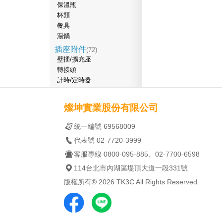
保溫瓶
杯類
餐具
湯鍋
插座附件
(72)
壁插/擴充座
轉接頭
計時/定時器