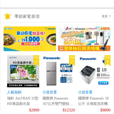
季節家電/影音
更多
Top
Top
Top
1
2
3
人氣熱銷
小資首選
小資首選
瑞軒 AmTRAN 32型
國際牌 Panasonic
國際牌 Panasonic 10
HD液晶顯示器
167公升雙門變頻冰
公斤 大海龍洗衣機
箱
$2899
$12320
$9890