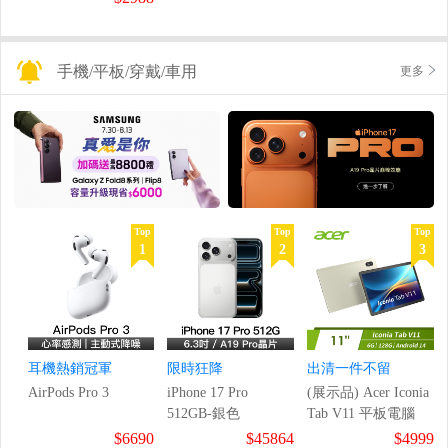
手機/平板/穿戴/車用
更多
Top
Top
Top
1
2
3
耳機熱銷冠軍
限時狂降
出清一件不留
AirPods Pro 3
iPhone 17 Pro
(展示品) Acer Iconia
512GB-銀色
Tab V11 平板電腦
$6690
$45864
$4999