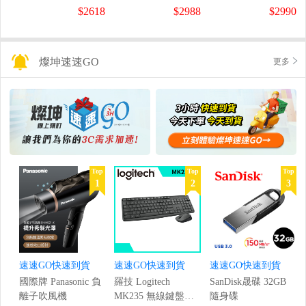
螢幕
螢幕
盤
$2618
$2988
$2990
(1920x1080/200Hz/0.5ms)
(120Hz/1920x1080/1ms)
燦坤速速GO
更多
Top
Top
Top
1
2
3
速速GO快速到貨
速速GO快速到貨
速速GO快速到貨
國際牌 Panasonic 負
羅技 Logitech
SanDisk晟碟 32GB
離子吹風機
MK235 無線鍵盤滑
隨身碟