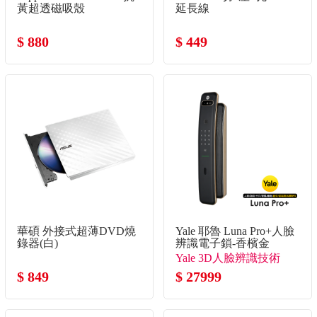
黃超透磁吸殼
延長線
$ 880
$ 449
華碩 外接式超薄DVD燒
Yale 耶魯 Luna Pro+人臉
錄器(白)
辨識電子鎖-香檳金
Yale 3D人臉辨識技術
$ 849
$ 27999