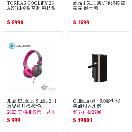
TORRAS COOLiFY 2S
aiwa 1.5L三層防燙溫控電
AI頸掛冷暖空調-科技銀
茶壺-爵士黑
$ 6990
$ 1699
JLab JBuddies Studio 2 耳
Culligan 櫥下RO瞬熱極
罩兒童耳機-粉色
美旗艦飲水機
2023 美國排名第一兒童
領券再折2988
耳機品牌
$ 999
$ 49800