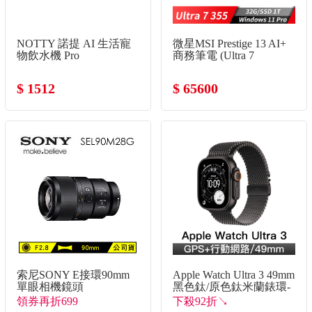
NOTTY 諾提 AI 生活寵
微星MSI Prestige 13 AI+
物飲水機 Pro
商務筆電 (Ultra 7
355/32G/1T
SSD/Win11Pro/灰)
$ 1512
$ 65600
索尼SONY E接環90mm
Apple Watch Ultra 3 49mm
單眼相機鏡頭
黑色鈦/原色鈦米蘭錶環-
L
領券再折699
下殺92折↘