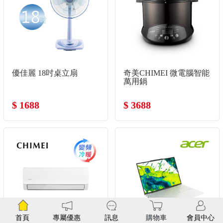
優佳麗 18吋桌立扇
奇美CHIMEI 微電腦智能
萬用鍋
$ 1688
$ 3688
首頁
專屬優惠
訊息
購物車
會員中心