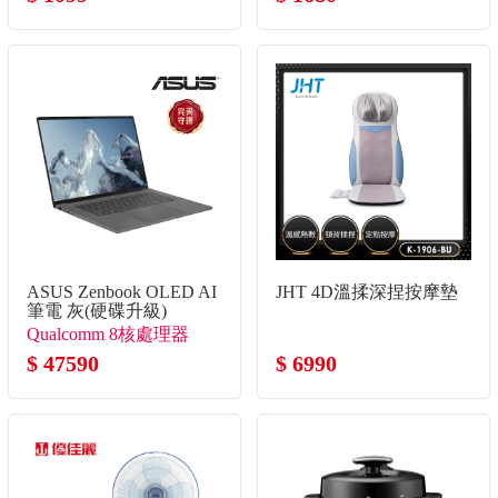
ASUS Zenbook OLED AI
JHT 4D溫揉深捏按摩墊
筆電 灰(硬碟升級)
(Snapdragon X1-26-
Qualcomm 8核處理器
100/16G/1TB SSD/W11)
$ 47590
$ 6990