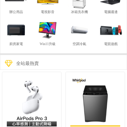
辦公用品
電視影音
冰箱洗衣機
電腦週邊
廚房家電
Win11升級
空調冷氣
電競遊戲
全站最熱賣