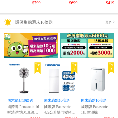
鼠組
$799
$699
$419
環保集點週末10倍送
更多
Top
Top
Top
1
2
3
周末綠點10倍送
周末綠點10倍送
周末綠點10倍送
國際牌 Panasonic 16
國際牌 Panasonic
國際牌 Panasonic
吋清淨型DC直流風
422公升雙門變頻冰
11L除濕機
扇
箱