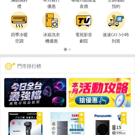
滿額抽好
本月銀行
每晚10點搶驚
空調場勘
禮
優惠
喜價
預約
四季冷暖
冰箱洗衣
電視影音
速速GO 3小時
空調
機優惠
劇院
到貨
門市排行榜
7
8
9