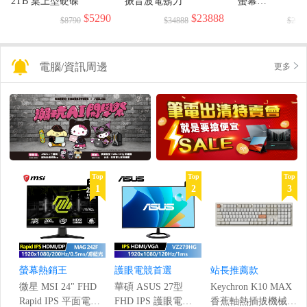
2TB 桌上型硬碟
振音波電鬍刀
螢幕
(1920x1080/144H
$5290
$23888
$8790
$34888
$299
電腦/資訊周邊
更多
Top
Top
Top
1
2
3
螢幕熱銷王
護眼電競首選
站長推薦款
微星 MSI 24" FHD
華碩 ASUS 27型
Keychron K10 MAX
Rapid IPS 平面電競
FHD IPS 護眼電競
香蕉軸熱插拔機械鍵