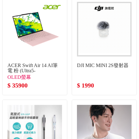
ACER Swift Air 14 AI筆
DJI MIC MINI 2S發射器
電 粉 (Ultra5-
125H/32G/512G
OLED螢幕
SSD/W11)
$ 35900
$ 1990