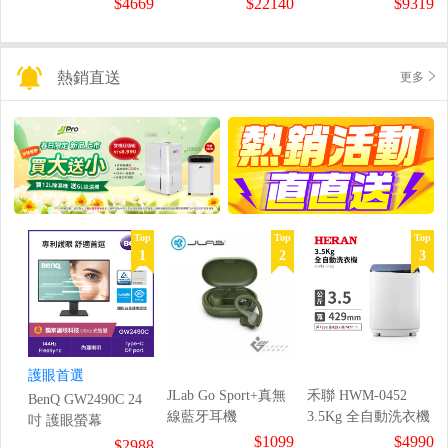
$4669
$22140
$9319
熱銷直送
更多
Top
Top
Top
1
2
3
護眼首選
JLab Go Sport+真無
禾聯 HWM-0452
BenQ GW2490C 24
線藍牙耳機
3.5Kg 全自動洗衣機
吋 護眼螢幕
$1099
$4990
$2988