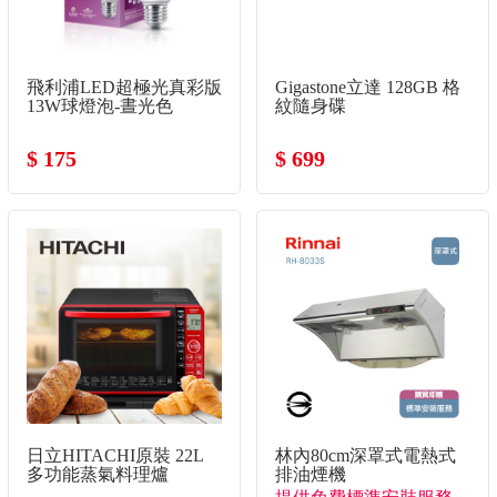
飛利浦LED超極光真彩版
Gigastone立達 128GB 格
13W球燈泡-晝光色
紋隨身碟
$ 175
$ 699
日立HITACHI原裝 22L
林內80cm深罩式電熱式
多功能蒸氣料理爐
排油煙機