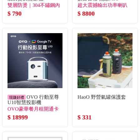
雙層防燙｜304不鏽鋼內
超大震撼輸出功率喇叭
膽
$ 790
到哪裡都聽得到
$ 8800
HaoO 野營氣罐保護套
OVO 行動至尊
現賺好禮
U10智慧投影機
OVO豪華餐月租開通卡
$ 331
+送月租開通卡*3！+送
$ 18999
月租開通卡30天*2！