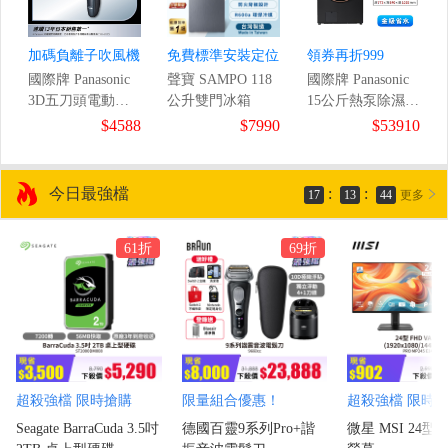
加碼負離子吹風機
免費標準安裝定位
領券再折999
國際牌 Panasonic
聲寶 SAMPO 118
國際牌 Panasonic
3D五刀頭電動刮
公升雙門冰箱
15公斤熱泵除濕式
9
鬍刀
滾筒洗衣機
$4588
$7990
$53910
/1ms)
今日最強檔
:
:
17
13
43
更多
61折
69折
超殺強檔 限時搶購
限量組合優惠！
超殺強檔 限時
Seagate BarraCuda 3.5吋
德國百靈9系列Pro+諧
微星 MSI 24型 