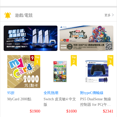
遊戲/電競
更多
Top
Top
Top
1
2
3
95折
全民熱潮
附typeC傳輸線
MyCard 2000點
Switch 皮克敏4 中文
PS5 DualSense 無線
版
控制器 for PC(午夜
黑)
$1900
$1690
$2341