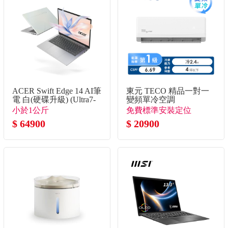
ACER Swift Edge 14 AI筆
東元 TECO 精品一對一
電 白(硬碟升級) (Ultra7-
變頻單冷空調
355/32G/2TB SSD/W11)
小於1公斤
免費標準安裝定位
$ 64900
$ 20900