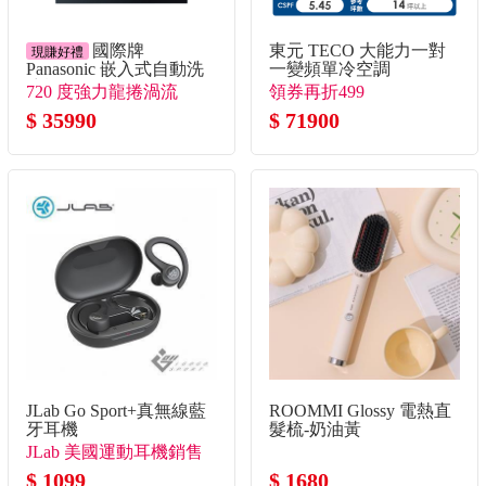
國際牌
東元 TECO 大能力一對
現賺好禮
Panasonic 嵌入式自動洗
一變頻單冷空調
碗機
720 度強力龍捲渦流
領券再折499
$ 35990
$ 71900
JLab Go Sport+真無線藍
ROOMMI Glossy 電熱直
牙耳機
髮梳-奶油黃
JLab 美國運動耳機銷售
冠軍!
$ 1099
$ 1680