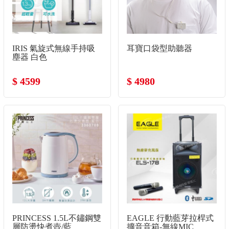
IRIS 氣旋式無線手持吸
耳寶口袋型助聽器
塵器 白色
$ 4599
$ 4980
PRINCESS 1.5L不鏽鋼雙
EAGLE 行動藍芽拉桿式
層防燙快煮壺/藍
擴音音箱-無線MIC