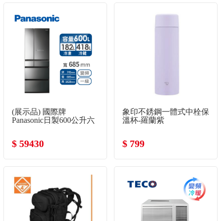
(展示品) 國際牌
象印不銹鋼一體式中栓保
Panasonic日製600公升六
溫杯-羅蘭紫
門變頻玻璃冰箱
$ 59430
$ 799