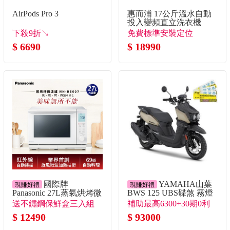
AirPods Pro 3
惠而浦 17公斤溫水自動
投入變頻直立洗衣機
下殺9折↘
免費標準安裝定位
$ 6690
$ 18990
國際牌
YAMAHA山葉
現賺好禮
現賺好禮
Panasonic 27L蒸氣烘烤微
BWS 125 UBS碟煞 霧燈
波爐
版 棕
送不鏽鋼保鮮盒三入組
補助最高6300+30期0利
+送密封儲物罐
$ 12490
率 送燦坤提貨券3千
$ 93000