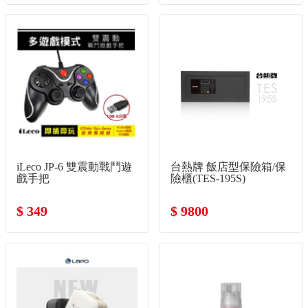
iLeco JP-6 雙震動戰鬥遊
台熱牌 飯店型保險箱/保
戲手把
險櫃(TES-195S)
$ 349
$ 9800