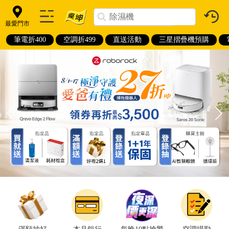
最愛門市
筆電折400
空調折499
直送活動
三星摺疊機預購