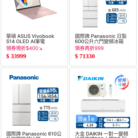
華碩 ASUS Vivobook
國際牌 Panasonic 日製
S14 OLED AI筆電
600公升六門變頻冰箱
14&#034; (Intel Core
領券現折$400↘
領券再折999
Ultra5-
$
33999
$
71330
226V&#47;16G&#47;512G&#47;UMA&#47;W11)
玫瑰金
國際牌 Panasonic 610公
大金 DAIKIN 一對一變頻