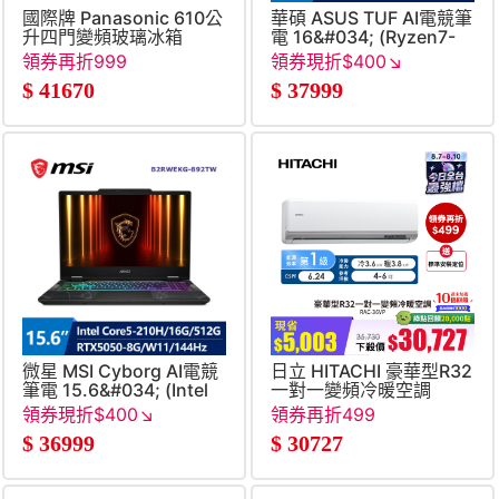
國際牌 Panasonic 610公
華碩 ASUS TUF AI電競筆
升四門變頻玻璃冰箱
電 16&#034; (Ryzen7-
170&#47;16G&#47;512G&#
領券再折999
領券現折$400↘
RTX 4050-
$
41670
$
37999
6G&#47;W11) 灰
微星 MSI Cyborg AI電競
日立 HITACHI 豪華型R32
筆電 15.6&#034; (Intel
一對一變頻冷暖空調
Core5-
領券現折$400↘
領券再折499
210H&#47;16G&#47;512G&#47;RTX5050-
$
36999
$
30727
8G&#47;W11)