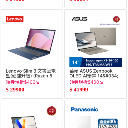
Lenovo Slim 3 文書筆電
華碩 ASUS Zenbook
藍(硬碟升級) (Ryzen 5
OLED AI筆電 14&#034;
40&#47;16G&#47;2TB
(Snapdragon X1-26-
領券現折$400↘
領券現折$400↘
SSD&#47;W11)
100&#47;16G&#47;1T&#47
$
29900
$
41999
金