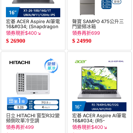
宏碁 ACER Aspire AI筆電
聲寶 SAMPO 475公升三
16&#034; (Snapdragon
門變頻冰箱
X1-26-
領券現折$400↘
領券再折699
100&#47;16G&#47;1T&#47;UMA&#47;W11)
$
26900
$
24990
日立 HITACHI 窗型R32變
宏碁 ACER Aspire AI筆電
頻側吹單冷空調
16&#034; (R5-
7640HS&#47;8G&#47;512
領券再折499
領券現折$400↘
銀