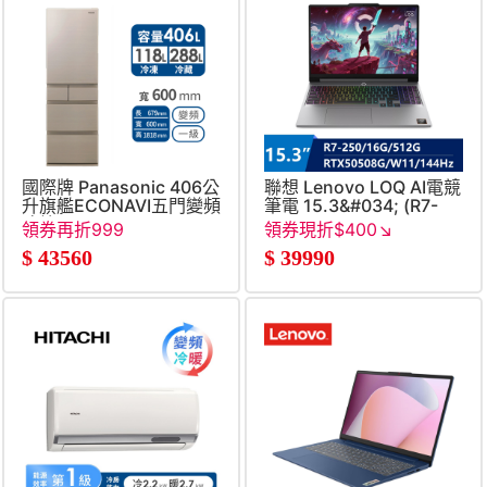
國際牌 Panasonic 406公
聯想 Lenovo LOQ AI電競
升旗艦ECONAVI五門變頻
筆電 15.3&#034; (R7-
冰箱
250&#47;16G&#47;512G&#
領券再折999
領券現折$400↘
8G&#47;W11)
$
43560
$
39990