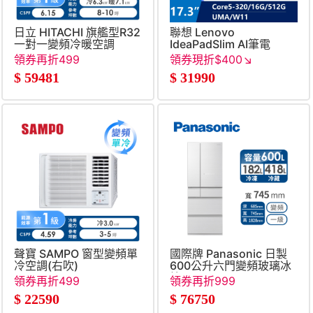
日立 HITACHI 旗艦型R32
聯想 Lenovo
一對一變頻冷暖空調
IdeaPadSlim AI筆電
17.3&#034; (Intel
領券再折499
領券現折$400↘
Core5-
$
59481
$
31990
320&#47;16G&#47;512G&
聲寶 SAMPO 窗型變頻單
國際牌 Panasonic 日製
冷空調(右吹)
600公升六門變頻玻璃冰
箱
領券再折499
領券再折999
$
22590
$
76750