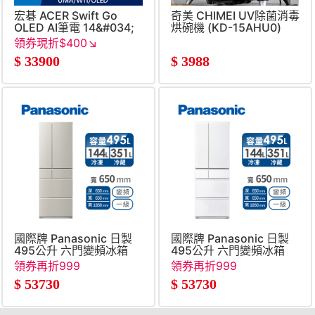
宏碁 ACER Swift Go
奇美 CHIMEI UV除菌消毒
OLED AI筆電 14&#034;
烘碗機 (KD-15AHU0)
(Intel Core Ultra5-
領券現折$400↘
226V&#47;16G&#47;512G&#47;UMA&#47;W11)
$
33900
$
3988
國際牌 Panasonic 日製
國際牌 Panasonic 日製
495公升 六門變頻冰箱
495公升 六門變頻冰箱
領券再折999
領券再折999
$
53730
$
53730