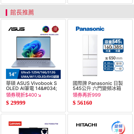
館長推薦
華碩 ASUS Vivobook S
國際牌 Panasonic 日製
OLED AI筆電 14&#034;
545公升 六門變頻冰箱
(Intel Core Ultra5-
領券現折$400↘
領券再折999
125H&#47;16G&#47;512G&#47;UMA&#47;W11)
$
29999
$
56160
藍