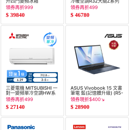
升四門變頻冰箱
冷暖空調R32大關Z系列
領券再折999
領券再折499
$
39840
$
46780
三菱電機 MITSUBISHI 一
ASUS Vivobook 15 文書
對一變頻單冷空調HW系
筆電 藍(記憶體升級) (R5-
列(R32)
150&#47;8G+16G&#47;51
領券再折499
領券現折$400↘
SSD&#47;W11)
$
27140
$
28900