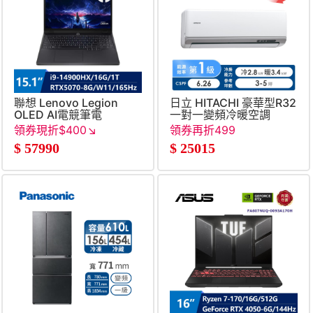
聯想 Lenovo Legion
日立 HITACHI 豪華型R32
OLED AI電競筆電
一對一變頻冷暖空調
15.1&#034; (i9-
領券現折$400↘
領券再折499
14900HX&#47;16G&#47;1T&#47;RTX5070-
$
57990
$
25015
8G&#47;W11)