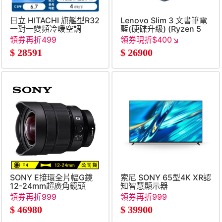
日立 HITACHI 旗艦型R32
Lenovo Slim 3 文書筆電
一對一變頻冷暖空調
藍(硬碟升級) (Ryzen 5
40&#47;16G&#47;1TB
領券再折499
領券現折$400↘
SSD&#47;W11)
$
28591
$
26900
SONY E接環全片幅G鏡
索尼 SONY 65型4K XR認
12-24mm超廣角鏡頭
知智慧顯示器
領券再折999
領券再折999
$
46980
$
39900