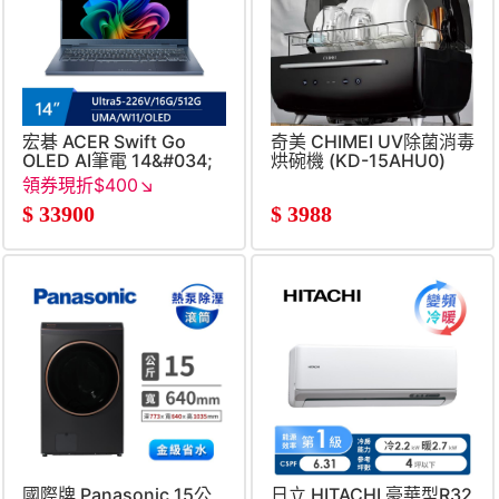
宏碁 ACER Swift Go
奇美 CHIMEI UV除菌消毒
OLED AI筆電 14&#034;
烘碗機 (KD-15AHU0)
(Intel Core Ultra5-
領券現折$400↘
226V&#47;16G&#47;512G&#47;UMA&#47;W11)
$
33900
$
3988
國際牌 Panasonic 15公
日立 HITACHI 豪華型R32