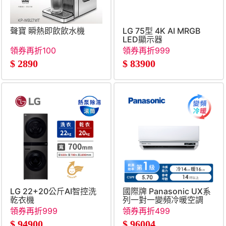
聲寶 瞬熱即飲飲水機
LG 75型 4K AI MRGB
LED顯示器
領券再折100
領券再折999
$
2890
$
83900
LG 22+20公斤AI智控洗
國際牌 Panasonic UX系
乾衣機
列一對一變頻冷暖空調
領券再折999
領券再折499
$
94900
$
96004