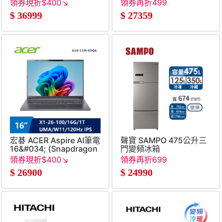
Core5-
領券現折$400↘
領券再折499
210H&#47;16G&#47;512G&#47;RTX5050-
$
36999
$
27359
8G&#47;W11)
宏碁 ACER Aspire AI筆電
聲寶 SAMPO 475公升三
16&#034; (Snapdragon
門變頻冰箱
X1-26-
領券現折$400↘
領券再折699
100&#47;16G&#47;1T&#47;UMA&#47;W11)
$
26900
$
24990