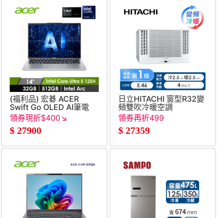
(福利品) 宏碁 ACER
日立HITACHI 窗型R32變
Swift Go OLED AI筆電
頻雙吹冷暖空調
14&#034; (Intel Core
領券現折$400↘
領券再折499
Ultra 5
$
27900
$
27359
125H&#47;32G&#47;512G&#47;Intel
Arc&#47;W11&#47;EVO
認證) 銀