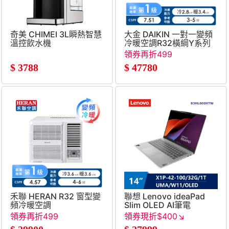
奇美 CHIMEI 3L瞬熱智慧
大金 DAIKIN 一對一變頻
溫控飲水機
冷暖空調R32橫綱Y系列
領券再折499
$
3788
$
47780
禾聯 HERAN R32 窗型變
聯想 Lenovo ideaPad
頻冷暖空調
Slim OLED AI筆電
14&#034; (Snapdragon
領券再折499
領券現折$400↘
X1P-42-