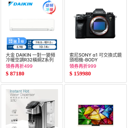
大金 DAIKIN 一對一變頻
索尼SONY α1 可交換式鏡
冷暖空調R32橫綱Z系列
頭相機-BODY
領券再折499
領券再折999
$
87180
$
159980