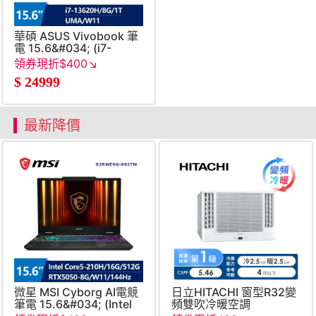
華碩 ASUS Vivobook 筆
電 15.6&#034; (i7-
13620H&#47;8G&#47;1T&#47;UMA&#47;W11)
領券現折$400↘
藍
$
24999
最新降價
微星 MSI Cyborg AI電競
日立HITACHI 窗型R32變
筆電 15.6&#034; (Intel
頻雙吹冷暖空調