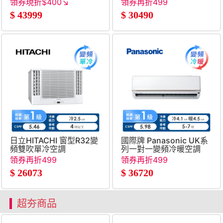
領券現折$400↘
領券再折499
100&#47;16G&#47;512G&#47;UMA&#47;W11)
$
43999
$
30490
灰)
日立HITACHI 窗型R32變
國際牌 Panasonic UK系
頻雙吹單冷空調
列一對一變頻冷暖空調
領券再折499
領券再折499
$
26073
$
36720
超夯商品