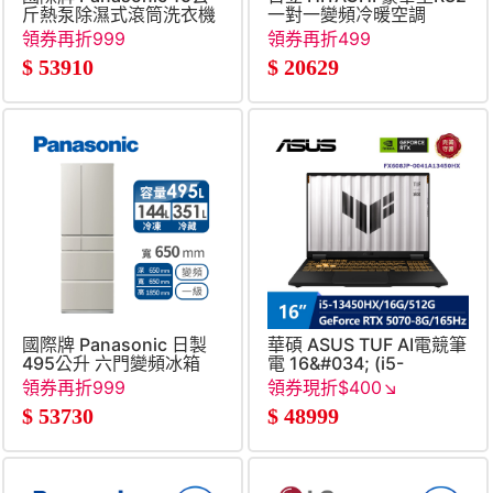
斤熱泵除濕式滾筒洗衣機
一對一變頻冷暖空調
領券再折999
領券再折499
$
53910
$
20629
國際牌 Panasonic 日製
華碩 ASUS TUF AI電競筆
495公升 六門變頻冰箱
電 16&#034; (i5-
13450HX&#47;16G&#47;51
領券再折999
領券現折$400↘
RTX 5070-
$
53730
$
48999
8G&#47;W11)