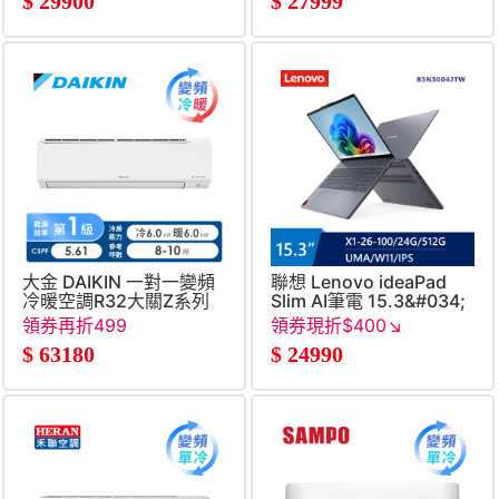
$
29900
$
27999
100&#47;32G&#47;1T&#47
大金 DAIKIN 一對一變頻
聯想 Lenovo ideaPad
冷暖空調R32大關Z系列
Slim AI筆電 15.3&#034;
(Snapdragon X X1-26-
領券再折499
領券現折$400↘
100&#47;24G&#47;512G&
$
63180
$
24990
灰