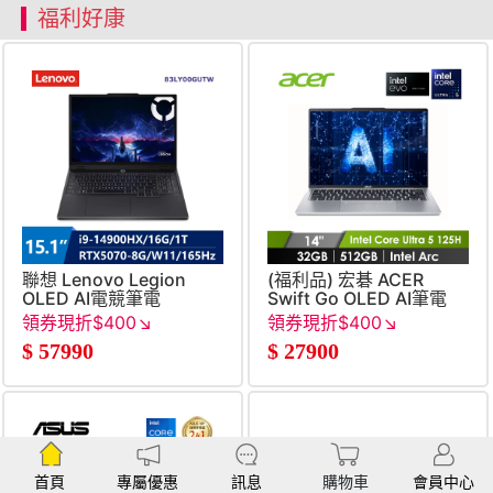
福利好康
聯想 Lenovo Legion
(福利品) 宏碁 ACER
OLED AI電競筆電
Swift Go OLED AI筆電
15.1&#034; (i9-
14&#034; (Intel Core
領券現折$400↘
領券現折$400↘
14900HX&#47;16G&#47;1T&#47;RTX5070-
Ultra 5
$
57990
$
27900
8G&#47;W11)
125H&#47;32G&#47;512G&#
Arc&#47;W11&#47;EVO
認證) 銀
首頁
專屬優惠
訊息
購物車
會員中心