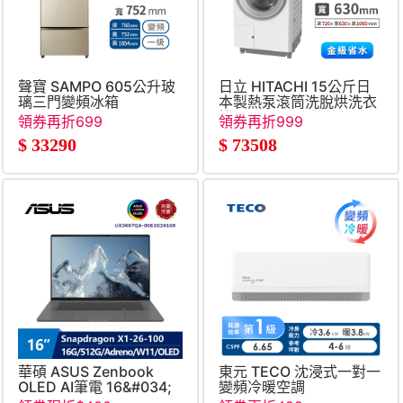
聲寶 SAMPO 605公升玻
日立 HITACHI 15公斤日
璃三門變頻冰箱
本製熱泵滾筒洗脫烘洗衣
機
領券再折699
領券再折999
$
33290
$
73508
華碩 ASUS Zenbook
東元 TECO 沈浸式一對一
OLED AI筆電 16&#034;
變頻冷暖空調
(Snapdragon X1-26-