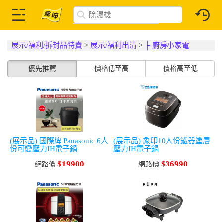
展示/福利/拆封品特賣
>
展示/福利出清
>
├ 廚房小家電
優先推薦
價格低至高
價格高至低
(展示品) 國際牌 Panasonic 6人
(展示品) 象印10人份鐵器塗層
份可變壓力IH電子鍋
壓力IH電子鍋
$19900
$36990
網路價
網路價