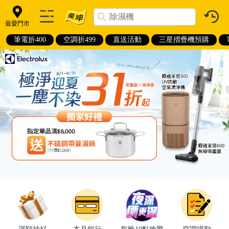
最愛門市
筆電折400
空調折499
直送活動
三星摺疊機預購