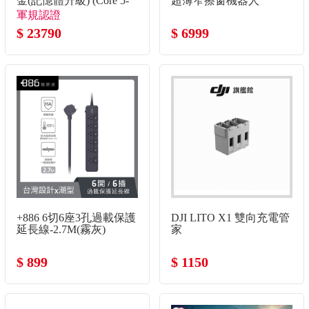
金(記憶體升級) (Core 5-
超薄窄擦窗機器人
120U/8G+8G/512G
軍規認證
SSD/W11)
$ 23790
$ 6999
+886 6切6座3孔過載保護
DJI LITO X1 雙向充電管
延長線-2.7M(霧灰)
家
$ 899
$ 1150