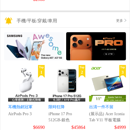
手機/平板/穿戴/車用
更多
Top
Top
Top
1
2
3
耳機熱銷冠軍
限時狂降
出清一件不留
AirPods Pro 3
iPhone 17 Pro
(展示品) Acer Iconia
512GB-銀色
Tab V11 平板電腦
$6690
$45864
$4999