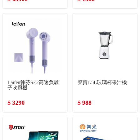
Laifen徠芬SE2高速負離
聲寶1.5L玻璃杯果汁機
子吹風機
$ 3290
$ 988