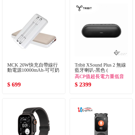
MCK 20W快充自帶線行
Tribit XSound Plus 2 無線
動電源10000mAh-可可奶
藍牙喇叭-黑色 (
高CP值超長電力重低音
$ 699
派對喇叭
$ 2399