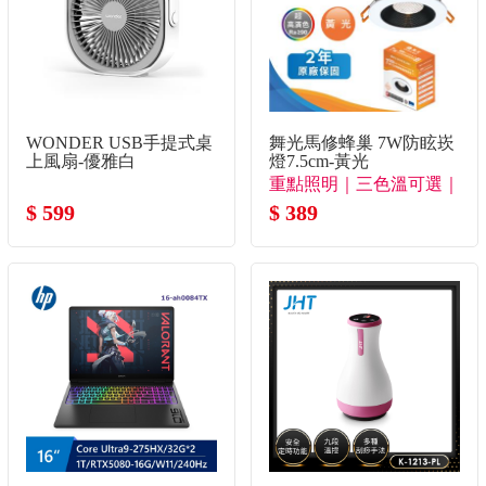
WONDER USB手提式桌
舞光馬修蜂巢 7W防眩崁
上風扇-優雅白
燈7.5cm-黃光
重點照明｜三色溫可選｜
$ 599
極致防眩
$ 389