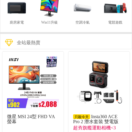
廚房家電
Win11升級
空調冷氣
電競遊戲
全站最熱賣
微星 MSI 24型 FHD VA
Insta360 ACE
只殺今天
螢幕
Pro 2 潛水套裝 雙電版
(1920x1080/144Hz/1ms)
超夯旗艦運動相機<3