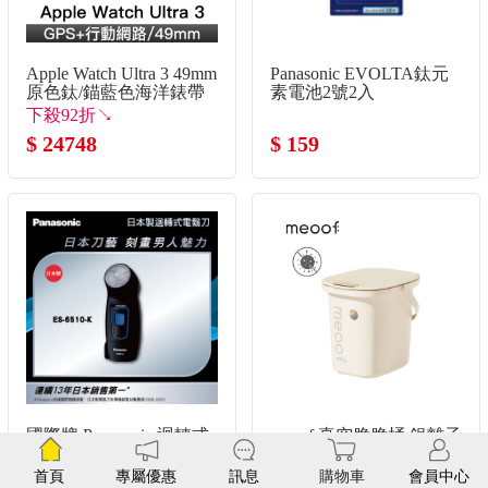
Apple Watch Ultra 3 49mm
Panasonic EVOLTA鈦元
原色鈦/錨藍色海洋錶帶
素電池2號2入
下殺92折↘
$ 24748
$ 159
國際牌 Panasonic 迴轉式
meoof 真空脆脆桶 銀離子
電鬍刀
抗菌版
★小資首選款★
首頁
專屬優惠
訊息
購物車
會員中心