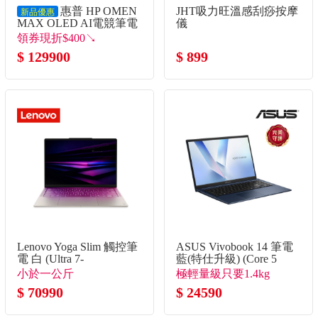
惠普 HP OMEN
JHT吸力旺溫感刮痧按摩
新品優惠
MAX OLED AI電競筆電
儀
16" (Intel Core Ultra9-
領券現折$400↘
275HX/32G*2/1T/RTX5080-
$ 129900
$ 899
16G/W11)
Lenovo Yoga Slim 觸控筆
ASUS Vivobook 14 筆電
電 白 (Ultra 7-
藍(特仕升級) (Core 5
355/32G/1TB SSD/W11)
120U/8G+8G/1TB
小於一公斤
極輕量級只要1.4kg
SSD/W11)
$ 70990
$ 24590