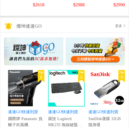
螢幕
螢幕
盤
$2618
$2988
$2990
(1920x1080/200Hz/0.5ms)
(120Hz/1920x1080/1ms)
燦坤速速GO
更多
Top
Top
Top
1
2
3
速速GO快速到貨
速速GO快速到貨
速速GO快速到貨
國際牌 Panasonic 負
羅技 Logitech
SanDisk晟碟 32GB
離子吹風機
MK235 無線鍵盤滑
隨身碟