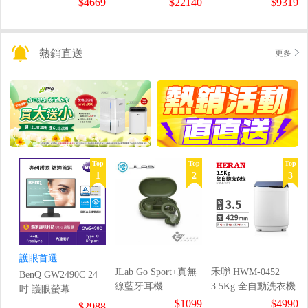
$4669
$22140
$9319
熱銷直送
更多
Top
Top
Top
1
2
3
護眼首選
JLab Go Sport+真無
禾聯 HWM-0452
BenQ GW2490C 24
線藍牙耳機
3.5Kg 全自動洗衣機
吋 護眼螢幕
$1099
$4990
$2988