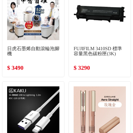
日虎石墨烯自動滾輪泡腳
FUJIFILM 3410SD 標準
機
容量黑色碳粉匣(3K)
$ 3490
$ 3290