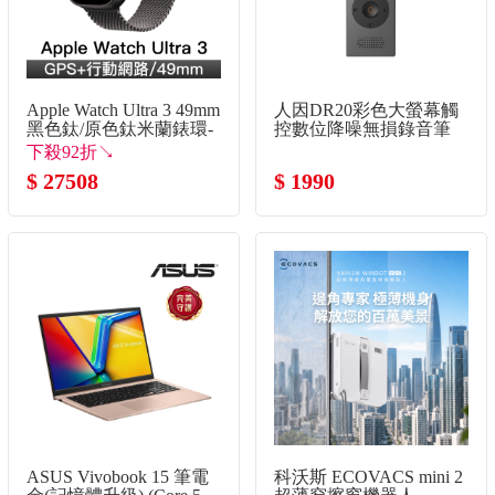
Apple Watch Ultra 3 49mm
人因DR20彩色大螢幕觸
黑色鈦/原色鈦米蘭錶環-
控數位降噪無損錄音筆
L
下殺92折↘
$ 27508
$ 1990
ASUS Vivobook 15 筆電
科沃斯 ECOVACS mini 2