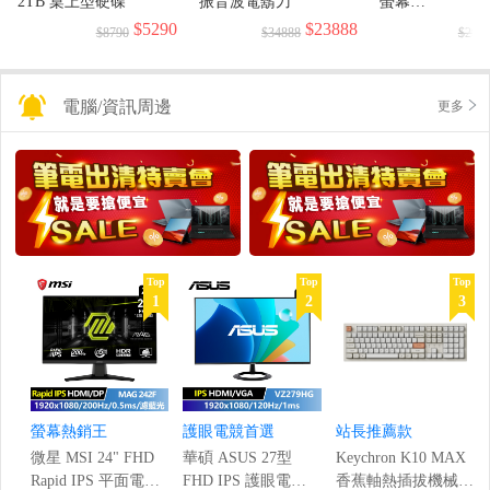
2TB 桌上型硬碟
振音波電鬍刀
螢幕
(1920x1080/144H
$5290
$23888
$8790
$34888
$299
電腦/資訊周邊
更多
Top
Top
Top
1
2
3
螢幕熱銷王
護眼電競首選
站長推薦款
微星 MSI 24" FHD
華碩 ASUS 27型
Keychron K10 MAX
Rapid IPS 平面電競
FHD IPS 護眼電競
香蕉軸熱插拔機械鍵