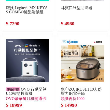
羅技 Logitech MX KEYS
耳寶口袋型助聽器
S COMBO鍵盤滑鼠組
$ 7290
$ 4980
OVO 行動至尊
象印ZOJIRUSHI 10人份
現賺好禮
U10智慧投影機
壓力IH電子鍋
OVO豪華餐月租開通卡
領券再折1000
+送月租開通卡*3！+送
$ 18999
$ 14990