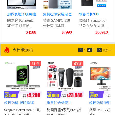
加碼負離子吹風機
免費標準安裝定位
領券再折999
國際牌 Panasonic
聲寶 SAMPO 118
國際牌 Panasonic
3D五刀頭電動刮
公升雙門冰箱
15公斤熱泵除濕式
9
鬍刀
滾筒洗衣機
$4588
$7990
$53910
/1ms)
今日最強檔
:
:
20
43
23
更多
61折
69折
超殺強檔 限時搶購
限量組合優惠！
超殺強檔 限時
Seagate BarraCuda 3.5吋
德國百靈9系列Pro+諧
微星 MSI 24型 