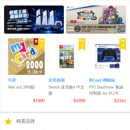
Top
Top
Top
1
2
3
95折
全民熱潮
附typeC傳輸線
MyCard 2000點
Switch 皮克敏4 中文
PS5 DualSense 無線
版
控制器 for PC(午夜
黑)
$1900
$1690
$2341
精選品牌