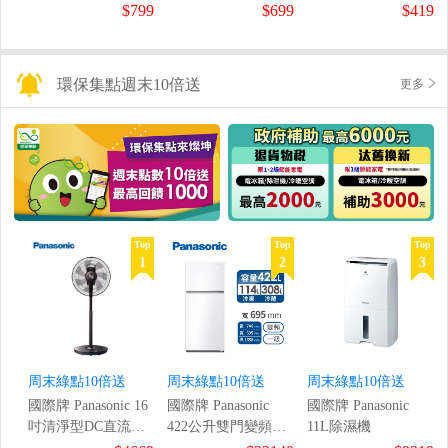
鼠組
$799
$699
$419
環保集點週末10倍送
更多
Top
Top
Top
1
2
3
周末綠點10倍送
周末綠點10倍送
周末綠點10倍送
國際牌 Panasonic 16
國際牌 Panasonic
國際牌 Panasonic
吋清淨型DC直流風
422公升雙門變頻冰
11L除濕機
扇
箱