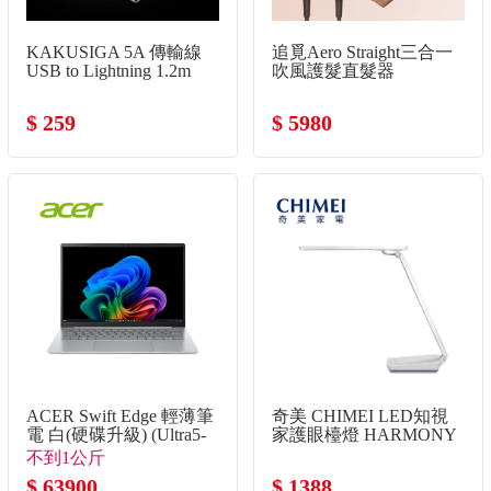
KAKUSIGA 5A 傳輸線
追覓Aero Straight三合一
USB to Lightning 1.2m
吹風護髮直髮器
$ 259
$ 5980
ACER Swift Edge 輕薄筆
奇美 CHIMEI LED知視
電 白(硬碟升級) (Ultra5-
家護眼檯燈 HARMONY
325/32G/2TB SSD/Win11)
不到1公斤
$ 63900
$ 1388