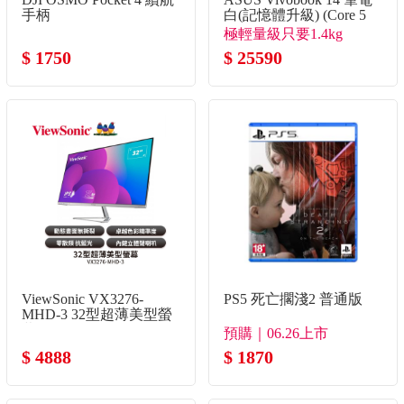
手柄
白(記憶體升級) (Core 5
120U/8G+16G/512G
極輕量級只要1.4kg
SSD/W11)
$ 1750
$ 25590
ViewSonic VX3276-
PS5 死亡擱淺2 普通版
MHD-3 32型超薄美型螢
幕
預購｜06.26上市
$ 4888
$ 1870