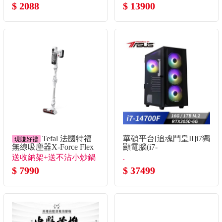
$ 2088
$ 13900
Tefal 法國特福
華碩平台[追魂鬥皇II]i7獨
現賺好禮
無線吸塵器X-Force Flex
顯電腦(i7-
9.6
14700F/16G/RTX3050/1TB_m
送收納架+送不沾小炒鍋
.
$ 7990
$ 37499