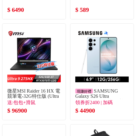
$ 6490
$ 589
微星MSI Raider 16 HX 電
SAMSUNG
現賺好禮
競筆電-32G特仕版 (Ultra
Galaxy S26 Ultra
9 275HX/32G/1T
12G/256G AI智慧型手機
送:包包+滑鼠
領券折2400 | 加碼
SSD/RTX5070Ti/Win11)
漫遊藍
$ 96900
Bud4Pro+殼貼組+熱敷眼
$ 44900
罩