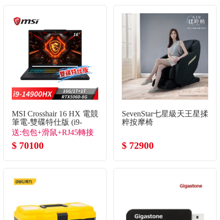
MSI Crosshair 16 HX 電競
SevenStar七星級天王星揉
筆電-雙碟特仕版 (i9-
粹按摩椅
14900HX/16G/1T+1T/RTX5060-
送:包包+滑鼠+RJ45轉接
8G/Win11)
線+保溫杯+清潔組
$ 70100
$ 72900