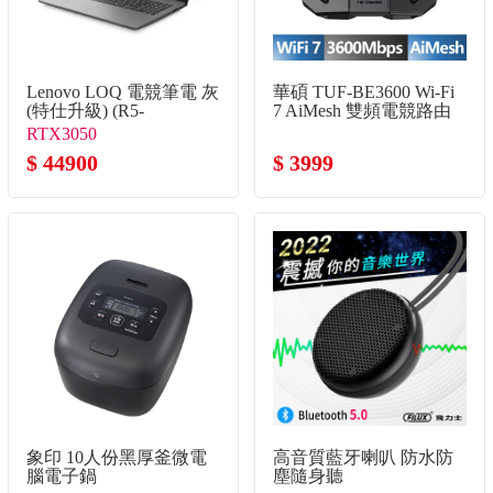
Lenovo LOQ 電競筆電 灰
華碩 TUF-BE3600 Wi-Fi
(特仕升級) (R5-
7 AiMesh 雙頻電競路由
7535HS/16G+16G/512G+2TB
器
RTX3050
SSD/RTX3050)
$ 44900
$ 3999
象印 10人份黑厚釜微電
高音質藍牙喇叭 防水防
腦電子鍋
塵隨身聽