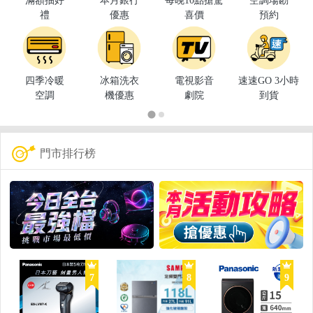
滿額抽好
本月銀行
每晚10點搶驚
空調場勘
禮
優惠
喜價
預約
四季冷暖
冰箱洗衣
電視影音
速速GO 3小時
空調
機優惠
劇院
到貨
門市排行榜
7
8
9