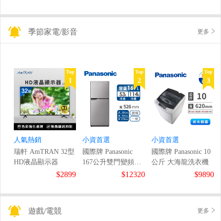
季節家電/影音
更多
Top
Top
Top
1
2
3
人氣熱銷
小資首選
小資首選
瑞軒 AmTRAN 32型
國際牌 Panasonic
國際牌 Panasonic 10
HD液晶顯示器
167公升雙門變頻冰
公斤 大海龍洗衣機
箱
$2899
$12320
$9890
遊戲/電競
更多