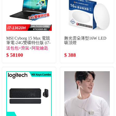
MSI Cyborg 15 Max 電競
舞光雲朵薄型16W LED
筆電-24G雙碟特仕版 (i7-
吸頂燈
13620H/24G/512G+500G/RTX5060-
送包包+滑鼠+阿龍鑰匙
8G/Win11)
圈(不挑款)+石中劍
$ 58100
$ 388