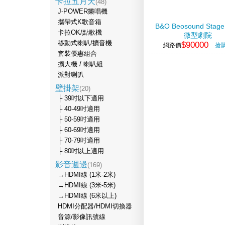
卡拉五月天
(48)
J-POWER樂唱機
攜帶式K歌音箱
B&O Beosound Stag
卡拉OK/點歌機
微型劇院
移動式喇叭/擴音機
$90000
網路價
搶
套裝優惠組合
擴大機 / 喇叭組
派對喇叭
壁掛架
(20)
├ 39吋以下適用
├ 40-49吋適用
├ 50-59吋適用
├ 60-69吋適用
├ 70-79吋適用
├ 80吋以上適用
影音週邊
(169)
→HDMI線 (1米-2米)
→HDMI線 (3米-5米)
→HDMI線 (6米以上)
HDMI分配器/HDMI切換器
音源/影像訊號線