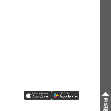
回
頂
端