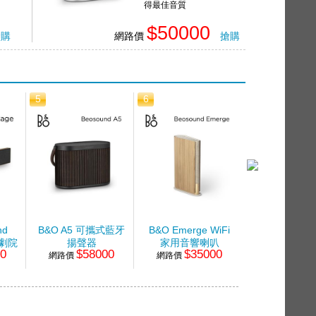
得最佳音質
Bang & Olufsen指標性
音質帶來美妙音樂
$50000
搶購
網路價
搶購
5
6
7
nd
B&O A5 可攜式藍牙
B&O Emerge WiFi
B&O Beolit 
型劇院
揚聲器
家用音響喇叭
揚聲器
00
$58000
$35000
$22
網路價
網路價
網路價