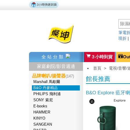
筆電折
現折
全站分類
３小時到貨
Ou
家庭劇院/影音週邊
首頁
>
電視/音響/
品牌喇叭/揚聲器
(147)
館長推薦
Marshall 馬歇爾
B&O 丹麥精品
B&O Explore 藍牙
PHILIPS 飛利浦
SONY 索尼
E-books
HAMMER
KINYO
SANGEAN