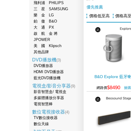
飛利浦 PHILIPS
優先推薦
三 星 SAMSUNG
樂 金 LG
價格低至高
價格高
鉑 傲 B&O
大 通 PX
啟 航 金 將
JPOWER
美 國 Klipsch
其他品牌
DVD播放機
(3)
DVD播放器
HDMI DVD播放器
B&O Explore 藍牙
藍光DVD播放機
電視盒/影音分享器
(9)
$8490
網路價
搶購
影音智慧盒/ 電視盒
多媒體播放分享器
電視智慧棒
數位電視接收器
(4)
TV數位接收器
數位天線