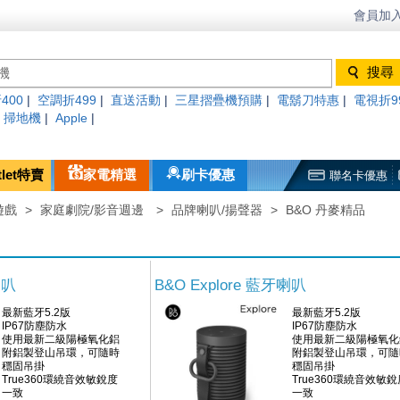
會員加入
400
|
空調折499
|
直送活動
|
三星摺疊機預購
|
電鬍刀特惠
|
電視折9
|
掃地機
|
Apple
|
tlet特賣
家電精選
刷卡優惠
聯名卡優惠
遊戲
>
家庭劇院/影音週邊
>
品牌喇叭/揚聲器
>
B&O 丹麥精品
喇叭
B&O Explore 藍牙喇叭
最新藍牙5.2版
最新藍牙5.2版
IP67防塵防水
IP67防塵防水
使用最新二級陽極氧化鋁
使用最新二級陽極氧化
附鋁製登山吊環，可隨時
附鋁製登山吊環，可隨
穩固吊掛
穩固吊掛
True360環繞音效敏銳度
True360環繞音效敏銳
一致
一致