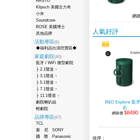
RASTO
Klipsch 美國古力奇
小米
網
Soundcore
BOSE 美國博士
人氣好評
其他品牌
活動專區
(6)
1
◆福利品出清挖寶區◆
家庭劇院
(40)
藍牙 / WiFi 微型劇院
├ 2.1聲道 ↑
├ 3.1聲道 ↑
├ 5.1聲道 ↑
├ 7.1聲道 ↑
├ 11.1聲道 ↑
B&O Explore 藍
劇院喇叭組
叭
輕劇院
$8490
網路價
品牌專區
(67)
TCL
索 尼 SONY
國 際 Panasonic
排序：