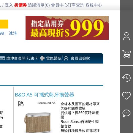
 / 登入
折價券
追蹤清單(0)
會員中心
訂單查詢
客服中心
99
|
冰洗
燦坤會員開卡/綁卡
電氣醫院
會員回娘家
B&O A5 可攜式藍牙揚聲器
全橡木及豐富的鋁材帶來
美好的觸覺體驗
鋁
提供超？廣360度聆聽範
時
圍
RoomSense自適應性調
度
整音效
無論何種擺放位置都能獲