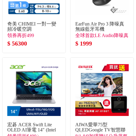
奇美 CHIMEI 一對一變
EarFun Air Pro 3 降噪真
頻冷暖空調
無線藍牙耳機
領券再折499
全球首款LE Audio降噪真
$ 56300
無線
$ 1999
宏碁 ACER Swift Lite
AIWA愛華75型
OLED AI筆電 14" (Intel
QLEDGoogle TV智慧聯
Core Ultra5-
網顯示器