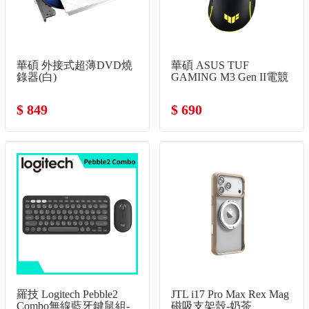
華碩 外接式超薄DVD燒
華碩 ASUS TUF
錄器(白)
GAMING M3 Gen II電競
有線滑鼠
$ 849
$ 690
羅技 Logitech Pebble2
JTL i17 Pro Max Rex Mag
Combo無線藍牙鍵鼠組-
磁吸支架殼-奶茶