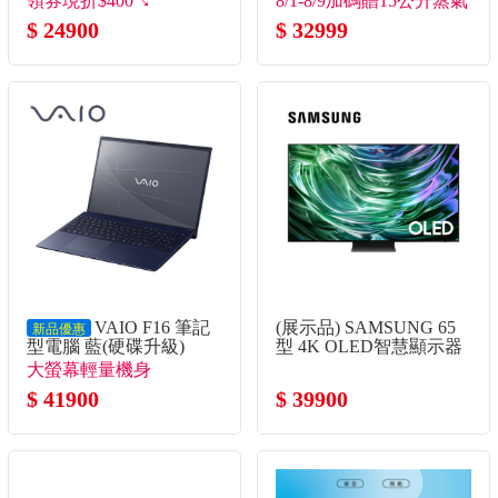
領券現折$400↘
8/1-8/9加碼贈15公升蒸氣
115U/16G/512G/UMA/W11)
$ 24900
烤箱(市價7990)
$ 32999
VAIO F16 筆記
(展示品) SAMSUNG 65
新品優惠
型電腦 藍(硬碟升級)
型 4K OLED智慧顯示器
(Core5-120U/16G/1TB
大螢幕輕量機身
SSD/W11P)
$ 41900
$ 39900