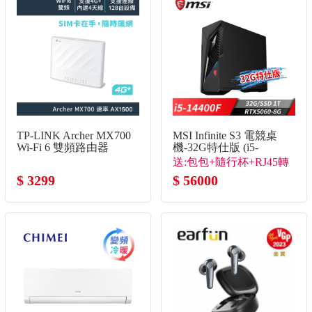
TP-LINK Archer MX700
MSI Infinite S3 電競桌
Wi-Fi 6 雙頻路由器
機-32G特仕版 (i5-
14400F/32G/1T
送:包包+隨行杯+RJ45轉
SSD/RTX5060-8G/Win11)
$ 3299
接線
$ 56000