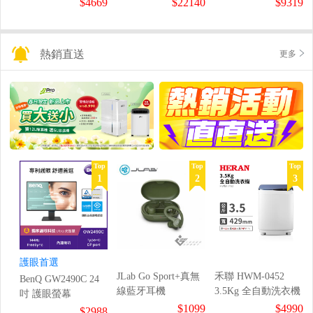
$4669
$22140
$9319
熱銷直送
更多
Top
Top
Top
1
2
3
護眼首選
JLab Go Sport+真無
禾聯 HWM-0452
BenQ GW2490C 24
線藍牙耳機
3.5Kg 全自動洗衣機
吋 護眼螢幕
$1099
$4990
$2988