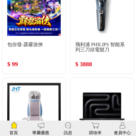
包你發-霹靂游俠
飛利浦 PHILIPS 智能系
列三刀頭電鬍刀
$ 99
$ 3888
首頁
專屬優惠
訊息
購物車
會員中心