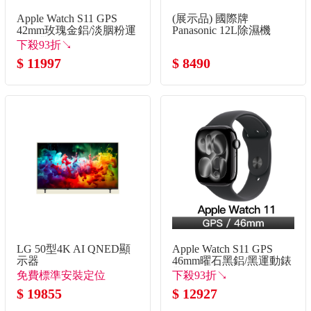
Apple Watch S11 GPS
(展示品) 國際牌
42mm玫瑰金鋁/淡胭粉運
Panasonic 12L除濕機
動錶帶-SM
下殺93折↘
$ 11997
$ 8490
LG 50型4K AI QNED顯
Apple Watch S11 GPS
示器
46mm曜石黑鋁/黑運動錶
帶-M/L
免費標準安裝定位
下殺93折↘
$ 19855
$ 12927