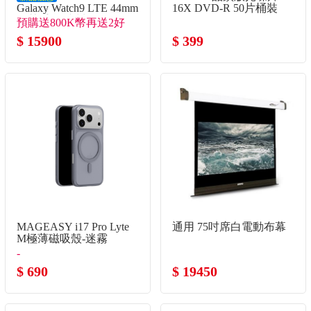
Galaxy Watch9 LTE 44mm
16X DVD-R 50片桶裝
智慧手錶 冰川銀
預購送800K幣再送2好
禮！
$ 15900
$ 399
MAGEASY i17 Pro Lyte
通用 75吋席白電動布幕
M極薄磁吸殼-迷霧
-
$ 690
$ 19450