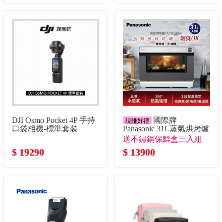
DJI Osmo Pocket 4P 手持
國際牌
現賺好禮
口袋相機-標準套裝
Panasonic 31L蒸氣烘烤爐
送不鏽鋼保鮮盒三入組
$ 19290
$ 13900