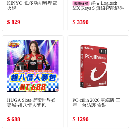
KINYO 4L多功能料理電
羅技 Logitech
現賺好禮
火鍋
MX Keys S 無線智能鍵盤
-珍珠白
$ 829
$ 3390
HUGA Slots-野蠻世界娛
PC-cillin 2026 雲端版 三
樂城-超八情人夢包
年一台防護 盒裝
$ 688
$ 1290