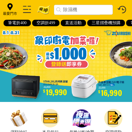
最愛門市
筆電折400
空調折499
直送活動
三星摺疊機預購