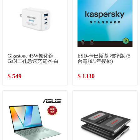
Gigastone 45W氮化鎵
ESD-卡巴斯基 標準版 (5
GaN三孔急速充電器-白
台電腦/1年授權)
$ 549
$ 1330