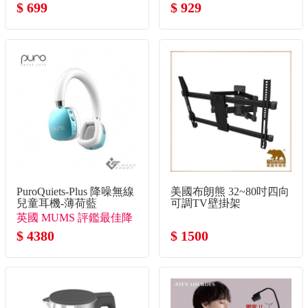
$ 699
$ 929
PuroQuiets-Plus 降噪無線
美國布朗熊 32~80吋四向
兒童耳機-薄荷藍
可調TV壁掛架
英國 MUMS 評鑑最佳降
噪兒童耳機
$ 4380
$ 1500