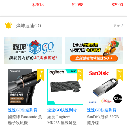
螢幕
螢幕
盤
$2618
$2988
$2990
(1920x1080/200Hz/0.5ms)
(120Hz/1920x1080/1ms)
燦坤速速GO
更多
Top
Top
Top
1
2
3
速速GO快速到貨
速速GO快速到貨
速速GO快速到貨
國際牌 Panasonic 負
羅技 Logitech
SanDisk晟碟 32GB
離子吹風機
MK235 無線鍵盤滑
隨身碟