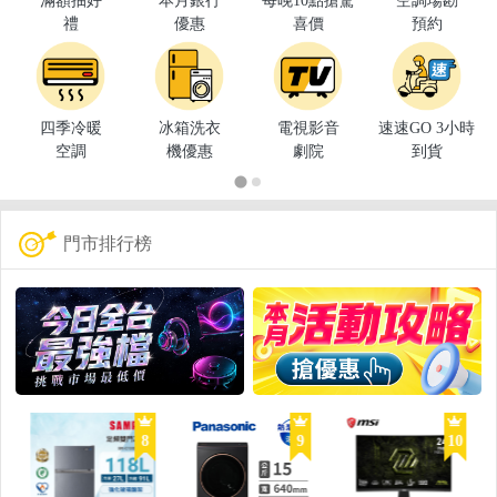
滿額抽好
本月銀行
每晚10點搶驚
空調場勘
禮
優惠
喜價
預約
四季冷暖
冰箱洗衣
電視影音
速速GO 3小時
空調
機優惠
劇院
到貨
門市排行榜
8
9
10