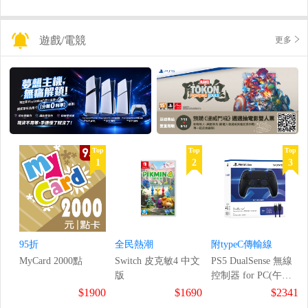
遊戲/電競
更多
Top
Top
Top
1
2
3
95折
全民熱潮
附typeC傳輸線
MyCard 2000點
Switch 皮克敏4 中文
PS5 DualSense 無線
版
控制器 for PC(午夜
黑)
$1900
$1690
$2341