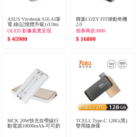
ASUS Vivobook S16 AI筆
輝葉COZY FIT律動奇機
電 綠(記憶體升級) (Ultra
2.0
5 325/16G+16G/512G
OLED 影像真實呈現
領券再折3000
SSD/W11)
$ 45900
$ 16800
MCK 20W快充自帶線行
TCELL Type-C 128G(黑)
動電源10000mAh-可可奶
雙用隨身碟