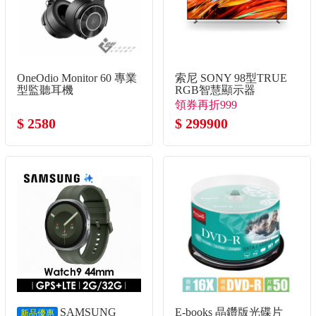
OneOdio Monitor 60 專業
索尼 SONY 98型TRUE
型監聽耳機
RGB智慧顯示器
領券再折999
$ 2580
$ 299900
SAMSUNG
E-books 晶鑽版光碟片
新品優惠