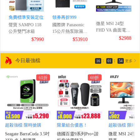
免費標準安裝定位
領券再折999
微星 MSI 24型
聲寶 SAMPO 118
國際牌 Panasonic
FHD VA 曲面電競
公升雙門冰箱
15公斤熱泵除濕式
螢幕
$2988
滾筒洗衣機
8
$7990
$53910
(1920x1080/240Hz/1ms
今日最強檔
:
:
16
01
52
更多
61折
69折
超殺強檔 限時搶購
限量組合優惠！
超殺強檔 限時
Seagate BarraCuda 3.5吋
德國百靈9系列Pro+諧
微星 MSI 24型 