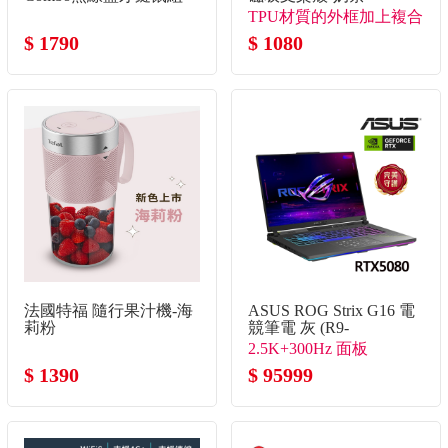
石墨灰
TPU材質的外框加上複合
$ 1790
背板
$ 1080
法國特福 隨行果汁機-海
ASUS ROG Strix G16 電
莉粉
競筆電 灰 (R9-
8940HX/16G/1TB
2.5K+300Hz 面板
SSD/GeForce RTX5080)
$ 1390
$ 95999