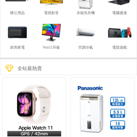
辦公用品
電視影音
冰箱洗衣機
電腦週邊
廚房家電
Win11升級
空調冷氣
電競遊戲
全站最熱賣