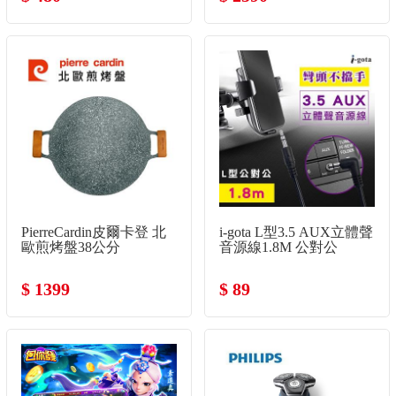
PierreCardin皮爾卡登 北
i-gota L型3.5 AUX立體聲
歐煎烤盤38公分
音源線1.8M 公對公
$ 1399
$ 89