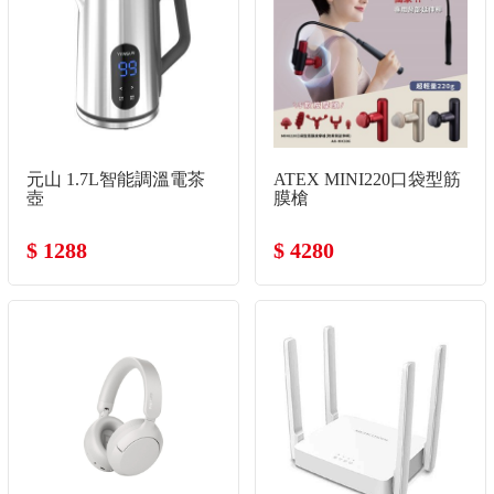
元山 1.7L智能調溫電茶
ATEX MINI220口袋型筋
壺
膜槍
$ 1288
$ 4280