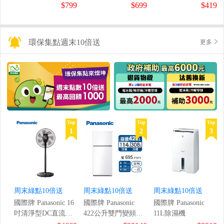
鼠組
$799
$699
$419
環保集點週末10倍送
更多
Top
Top
Top
1
2
3
周末綠點10倍送
周末綠點10倍送
周末綠點10倍送
國際牌 Panasonic 16
國際牌 Panasonic
國際牌 Panasonic
吋清淨型DC直流風
422公升雙門變頻冰
11L除濕機
扇
箱