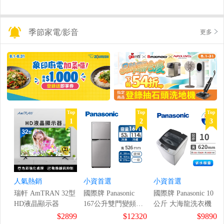
季節家電/影音
更多
Top
Top
Top
1
2
3
人氣熱銷
小資首選
小資首選
瑞軒 AmTRAN 32型
國際牌 Panasonic
國際牌 Panasonic 10
HD液晶顯示器
167公升雙門變頻冰
公斤 大海龍洗衣機
箱
$2899
$12320
$9890