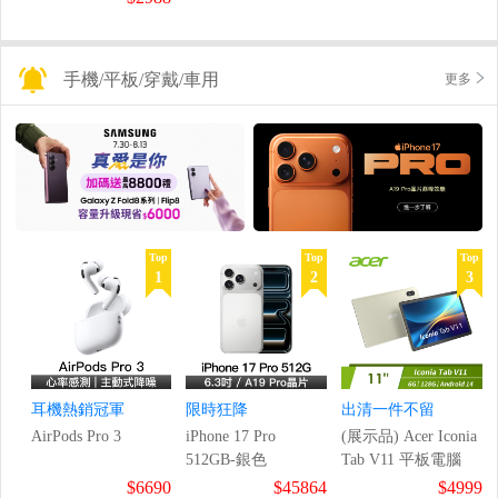
手機/平板/穿戴/車用
更多
Top
Top
Top
1
2
3
耳機熱銷冠軍
限時狂降
出清一件不留
AirPods Pro 3
iPhone 17 Pro
(展示品) Acer Iconia
512GB-銀色
Tab V11 平板電腦
$6690
$45864
$4999