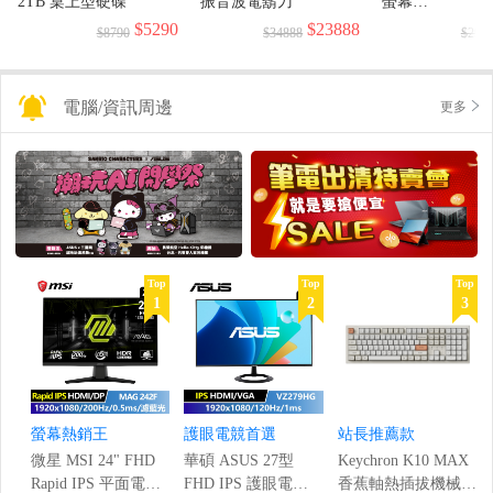
2TB 桌上型硬碟
振音波電鬍刀
螢幕
(1920x1080/144H
$5290
$23888
$8790
$34888
$299
電腦/資訊周邊
更多
Top
Top
Top
1
2
3
螢幕熱銷王
護眼電競首選
站長推薦款
微星 MSI 24" FHD
華碩 ASUS 27型
Keychron K10 MAX
Rapid IPS 平面電競
FHD IPS 護眼電競
香蕉軸熱插拔機械鍵