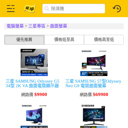
電腦螢幕
>
三星專區
>
曲面螢幕
優先推薦
價格低至高
價格高至低
三星 SAMSUNG Odyssey G5
三星 SAMSUNG 57型Odyssey
34型 2K VA 曲面電競顯示器
Neo G9 電競曲面螢幕
(1000R/165Hz/HDR 10)
$9900
$69900
網路價
網路價