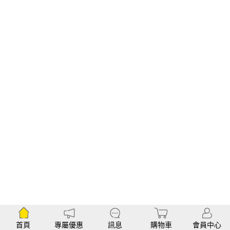
首頁
專屬優惠
訊息
購物車
會員中心