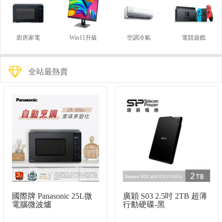
廚房家電
Win11升級
空調冷氣
電競遊戲
全站最熱賣
國際牌 Panasonic 25L微
廣穎 S03 2.5吋 2TB 超薄
電腦微波爐
行動硬碟-黑