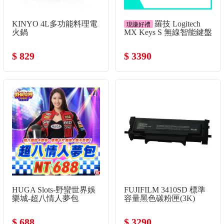
KINYO 4L多功能料理電
羅技 Logitech
現賺好禮
火鍋
MX Keys S 無線智能鍵盤
-珍珠白
$ 829
$ 3390
HUGA Slots-野蠻世界娛
FUJIFILM 3410SD 標準
樂城-超八情人夢包
容量黑色碳粉匣(3K)
$ 688
$ 3290