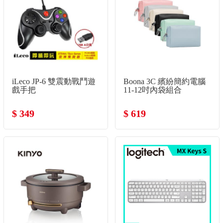
iLeco JP-6 雙震動戰鬥遊
Boona 3C 繽紛簡約電腦
戲手把
11-12吋內袋組合
$ 349
$ 619