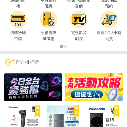
滿額抽好
本月銀行
每晚10點搶驚
空調場勘
禮
優惠
喜價
預約
四季冷暖
冰箱洗衣
電視影音
速速GO 3小時
空調
機優惠
劇院
到貨
門市排行榜
7
8
9