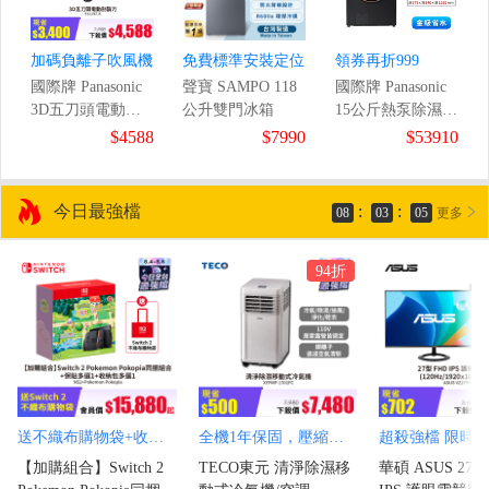
加碼負離子吹風機
免費標準安裝定位
領券再折999
國際牌 Panasonic
聲寶 SAMPO 118
國際牌 Panasonic
3D五刀頭電動刮
公升雙門冰箱
15公斤熱泵除濕式
9
鬍刀
滾筒洗衣機
$4588
$7990
$53910
/1ms)
今日最強檔
:
:
08
03
03
更多
94折
送不織布購物袋+收納包多選1+保貼多選1
全機1年保固，壓縮機3年保固
超殺強檔 限時
【加購組合】Switch 2
TECO東元 清淨除濕移
華碩 ASUS 27型