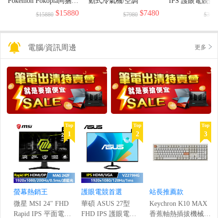
Pokemon Pokopia同捆組
動式冷氣機/空調
IPS 護眼電競螢
合+保貼多選1+收納包
(120Hz/1920x108
$15880
$7480
$15880
$7980
$369
多選1
電腦/資訊周邊
更多
Top
Top
Top
1
2
3
螢幕熱銷王
護眼電競首選
站長推薦款
微星 MSI 24" FHD
華碩 ASUS 27型
Keychron K10 MAX
Rapid IPS 平面電競
FHD IPS 護眼電競
香蕉軸熱插拔機械鍵