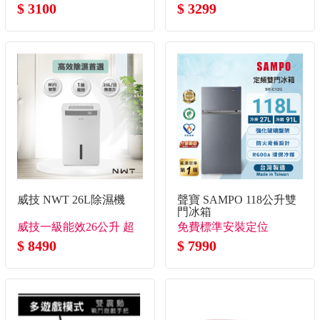
$ 3100
$ 3299
威技 NWT 26L除濕機
聲寶 SAMPO 118公升雙
門冰箱
威技一級能效26公升 超
免費標準安裝定位
大除濕力
$ 8490
$ 7990