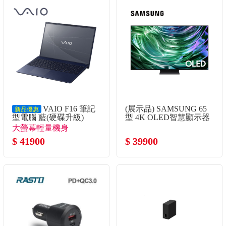
VAIO F16 筆記
(展示品) SAMSUNG 65
新品優惠
型電腦 藍(硬碟升級)
型 4K OLED智慧顯示器
(Core5-120U/16G/1TB
大螢幕輕量機身
SSD/W11P)
$ 41900
$ 39900