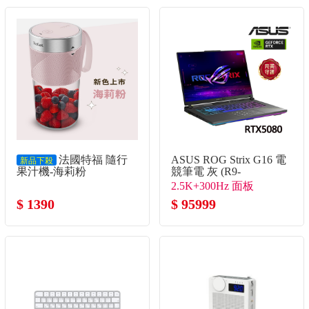
法國特福 隨行
ASUS ROG Strix G16 電
新品下殺
果汁機-海莉粉
競筆電 灰 (R9-
8940HX/16G/1TB
2.5K+300Hz 面板
SSD/GeForce RTX5080)
$ 1390
$ 95999