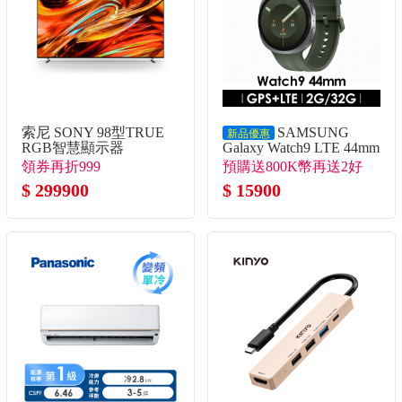
索尼 SONY 98型TRUE
SAMSUNG
新品優惠
RGB智慧顯示器
Galaxy Watch9 LTE 44mm
智慧手錶 冰川銀
領券再折999
預購送800K幣再送2好
$ 299900
禮！
$ 15900