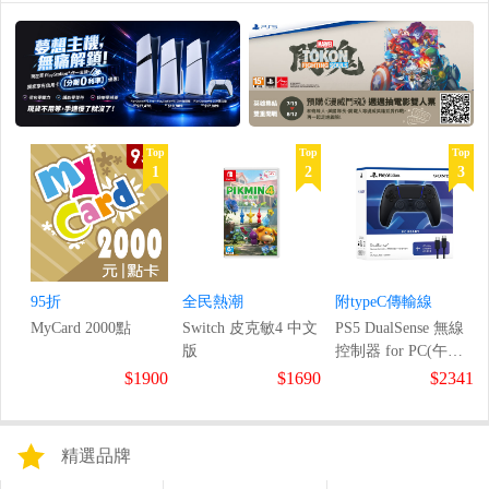
Top
Top
Top
1
2
3
95折
全民熱潮
附typeC傳輸線
MyCard 2000點
Switch 皮克敏4 中文
PS5 DualSense 無線
版
控制器 for PC(午夜
黑)
$1900
$1690
$2341
精選品牌