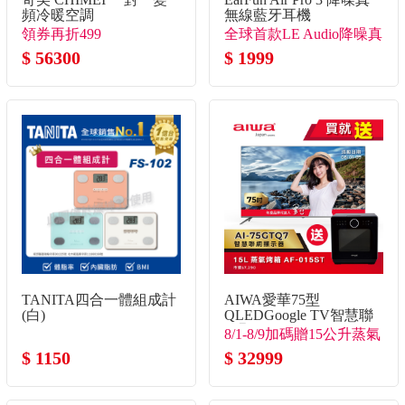
頻冷暖空調
無線藍牙耳機
領券再折499
全球首款LE Audio降噪真
$ 56300
無線
$ 1999
TANITA四合一體組成計
AIWA愛華75型
(白)
QLEDGoogle TV智慧聯
網顯示器
8/1-8/9加碼贈15公升蒸氣
$ 1150
烤箱(市價7990)
$ 32999