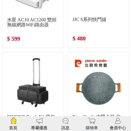
JJC S系列快門線
水星 AC10 AC1200 雙頻
無線網路WiFi路由器
$ 480
$ 599
EDIFIER Break X1 背包
PierreCardin皮爾卡登 北
拉車組 X1-TBAG
歐煎烤盤38公分
首頁
專屬優惠
訊息
購物車
會員中心