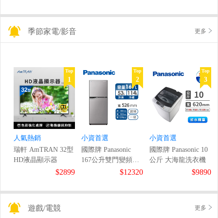
季節家電/影音
更多
Top
Top
Top
1
2
3
人氣熱銷
小資首選
小資首選
瑞軒 AmTRAN 32型
國際牌 Panasonic
國際牌 Panasonic 10
HD液晶顯示器
167公升雙門變頻冰
公斤 大海龍洗衣機
箱
$2899
$12320
$9890
遊戲/電競
更多