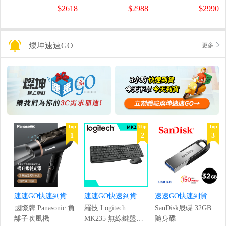
螢幕
螢幕
盤
$2618
$2988
$2990
(1920x1080/200Hz/0.5ms)
(120Hz/1920x1080/1ms)
燦坤速速GO
更多
Top
Top
Top
1
2
3
速速GO快速到貨
速速GO快速到貨
速速GO快速到貨
國際牌 Panasonic 負
羅技 Logitech
SanDisk晟碟 32GB
離子吹風機
MK235 無線鍵盤滑
隨身碟