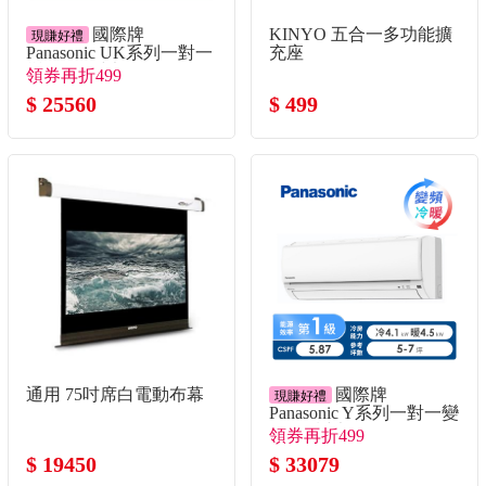
國際牌
KINYO 五合一多功能擴
現賺好禮
Panasonic UK系列一對一
充座
變頻單冷空調
領券再折499
$ 25560
$ 499
通用 75吋席白電動布幕
國際牌
現賺好禮
Panasonic Y系列一對一變
頻冷暖空調
領券再折499
$ 19450
$ 33079