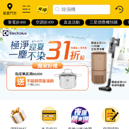
最愛門市
筆電折400
空調折499
直送活動
三星摺疊機預購