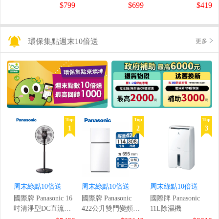
鼠組
$799
$699
$419
環保集點週末10倍送
更多
Top
Top
Top
1
2
3
周末綠點10倍送
周末綠點10倍送
周末綠點10倍送
國際牌 Panasonic 16
國際牌 Panasonic
國際牌 Panasonic
吋清淨型DC直流風
422公升雙門變頻冰
11L除濕機
扇
箱