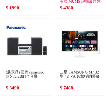
英國 MUMS 評鑑最佳降
$ 1990
噪兒童耳機
$ 4380
(展示品) 國際Panasonic
三星 SAMSUNG M7 32
藍牙/USB組合音響
型 4K VA 智慧聯網螢幕
(3840x2160/60Hz/4ms/喇
叭)
$ 3490
$ 7488