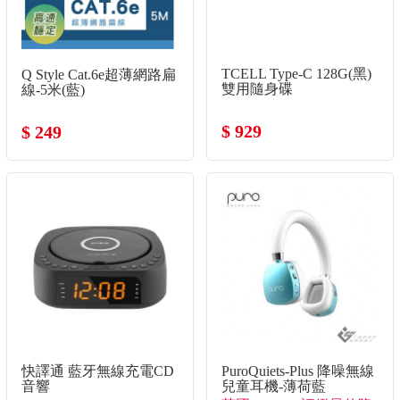
Q Style Cat.6e超薄網路扁
TCELL Type-C 128G(黑)
線-5米(藍)
雙用隨身碟
$ 249
$ 929
快譯通 藍牙無線充電CD
PuroQuiets-Plus 降噪無線
音響
兒童耳機-薄荷藍