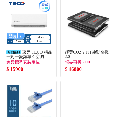
東元 TECO 精品
輝葉COZY FIT律動奇機
夜間偷殺
一對一變頻單冷空調
2.0
免費標準安裝定位
領券再折3000
$ 15900
$ 16800