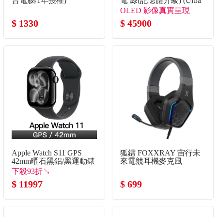
台電腦/1年授權)
電 綠(記憶體升級) (Ultra
5 325/16G+16G/512G
OLED 影像真實呈現
SSD/W11)
$ 1330
$ 45900
Apple Watch S11 GPS
狐鐳 FOXXRAY 宙行未
42mm曜石黑鋁/黑運動錶
來電競耳機麥克風
帶-S/M
下殺93折↘
$ 11997
$ 699