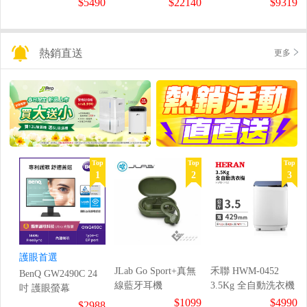
$5490
$22140
$9319
熱銷直送
更多
Top
Top
Top
1
2
3
護眼首選
JLab Go Sport+真無
禾聯 HWM-0452
BenQ GW2490C 24
線藍牙耳機
3.5Kg 全自動洗衣機
吋 護眼螢幕
$1099
$4990
$2988