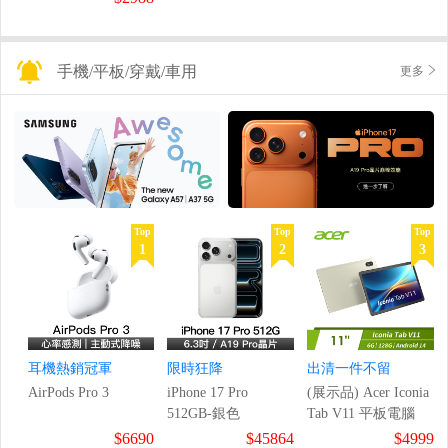
手機/平板/穿戴/車用
更多
Top
Top
Top
1
2
3
耳機熱銷冠軍
限時狂降
出清一件不留
AirPods Pro 3
iPhone 17 Pro
(展示品) Acer Iconia
512GB-銀色
Tab V11 平板電腦
$6690
$45864
$4999