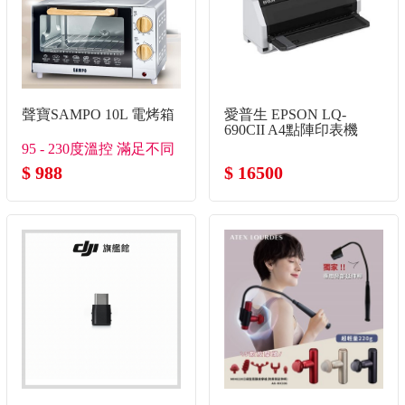
聲寶SAMPO 10L 電烤箱
愛普生 EPSON LQ-
690CII A4點陣印表機
95 - 230度溫控 滿足不同
的烘培行程
$ 988
$ 16500