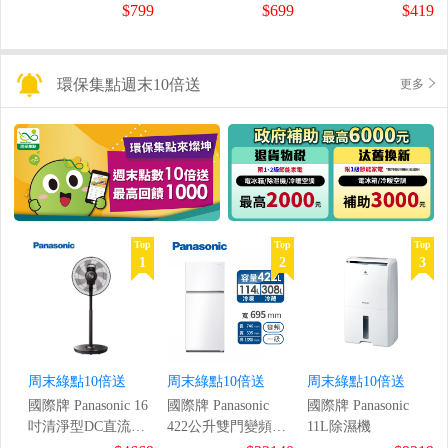
鼠組
$799
$699
$419
環保集點週末10倍送
更多
Top
Top
Top
1
2
3
周末綠點10倍送
周末綠點10倍送
周末綠點10倍送
國際牌 Panasonic 16
國際牌 Panasonic
國際牌 Panasonic
吋清淨型DC直流風
422公升雙門變頻冰
11L除濕機
扇
箱