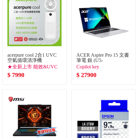
acerpure cool 2合1 UVC
ACER Aspire Pro 15 文書
空氣循環清淨機
筆電 銀 (U5-
125H/8G+8G/512G
★全新上市 能效&UVC
Copilot key
SSD/W11P)
滅菌升級 ★
$ 7990
$ 27900