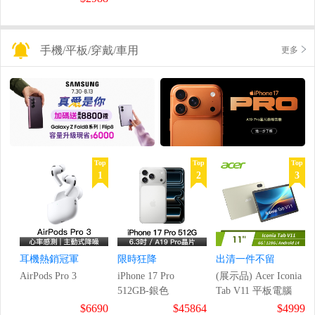
手機/平板/穿戴/車用
更多
Top
Top
Top
1
2
3
耳機熱銷冠軍
限時狂降
出清一件不留
AirPods Pro 3
iPhone 17 Pro
(展示品) Acer Iconia
512GB-銀色
Tab V11 平板電腦
$6690
$45864
$4999