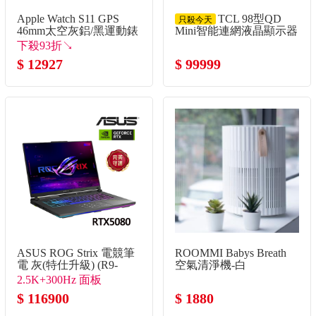
Apple Watch S11 GPS
TCL 98型QD
只殺今天
46mm太空灰鋁/黑運動錶
Mini智能連網液晶顯示器
帶-M/L
下殺93折↘
$ 12927
$ 99999
ASUS ROG Strix 電競筆
ROOMMI Babys Breath
電 灰(特仕升級) (R9-
空氣清淨機-白
8940HX/16G+32G/1TB+2TB
2.5K+300Hz 面板
SSD/RTX5080)
$ 116900
$ 1880