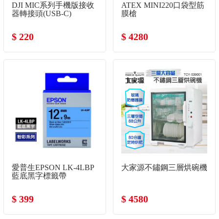
DJI MIC系列手機版接收
ATEX MINI220口袋型筋
器轉接頭(USB-C)
膜槍
$ 220
$ 4280
愛普生EPSON LK-4LBP
大家源不鏽鋼三層烘碗機
藍底黑字標籤帶
$ 399
$ 4580