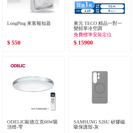
LongPing 來客報知器
東元 TECO 精品一對一
變頻單冷空調
免費標準安裝定位
$ 550
$ 15900
ODELIC歐德立克66W吸
SAMSUNG S26U 矽膠磁
頂燈-雫
吸保護殼-灰