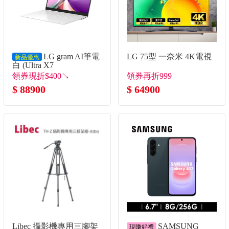
LG gram AI筆電
LG 75型 一奈米 4K電視
新品優惠
白 (Ultra X7
358H/32G/1TB
領券現折$400↘
領券再折999
SSD/Win11)
$ 88900
$ 64900
Libec 攝影機專用三腳架
SAMSUNG
現賺好禮