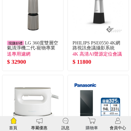
LG 360度雙層空
PHILIPS PSE0550 4K網
現賺好禮
氣清淨機二代-寵物專業
路視訊會議攝影系統
版
送專用濾網
4K 高清AI聲源定位會議
$ 32900
神器
$ 11800
首頁
專屬優惠
訊息
購物車
會員中心