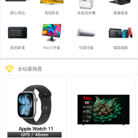
辦公用品
電視影音
冰箱洗衣機
電腦週邊
廚房家電
Win11升級
空調冷氣
電競遊戲
全站最熱賣