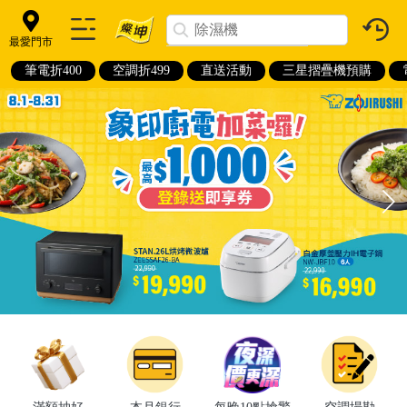
最愛門市
筆電折400
空調折499
直送活動
三星摺疊機預購