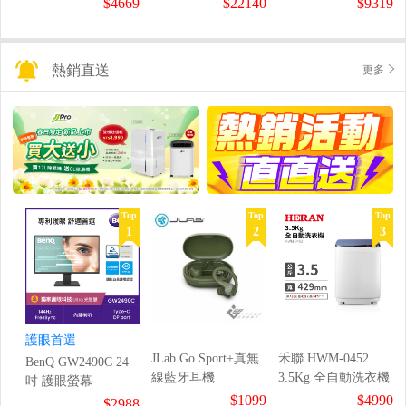
$4669
$22140
$9319
熱銷直送
更多
Top
Top
Top
1
2
3
護眼首選
JLab Go Sport+真無
禾聯 HWM-0452
BenQ GW2490C 24
線藍牙耳機
3.5Kg 全自動洗衣機
吋 護眼螢幕
$1099
$4990
$2988