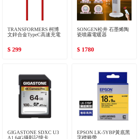
TRANSFORMERS 柯博
SONGEN松井 石墨烯陶
文鋅合金TypeC高速充電
瓷噴霧電暖器
線
$ 299
$ 1780
GIGASTONE SDXC U3
EPSON LK-5YBP黃底黑
A1 64G攝影記憶卡
字標籤帶