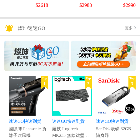
螢幕
螢幕
盤
$2618
$2988
$2990
(1920x1080/200Hz/0.5ms)
(120Hz/1920x1080/1ms)
燦坤速速GO
更多
Top
Top
Top
1
2
3
速速GO快速到貨
速速GO快速到貨
速速GO快速到貨
國際牌 Panasonic 負
羅技 Logitech
SanDisk晟碟 32GB
離子吹風機
MK235 無線鍵盤滑
隨身碟