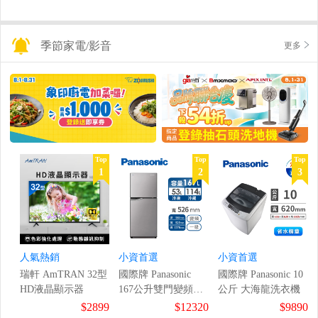
季節家電/影音
更多
Top
Top
Top
1
2
3
人氣熱銷
小資首選
小資首選
瑞軒 AmTRAN 32型
國際牌 Panasonic
國際牌 Panasonic 10
HD液晶顯示器
167公升雙門變頻冰
公斤 大海龍洗衣機
箱
$2899
$12320
$9890