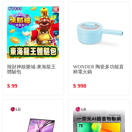
辣財神娛樂城-東海龍王
WONDER 陶瓷多功能直
體驗包
柄電火鍋
$ 99
$ 990