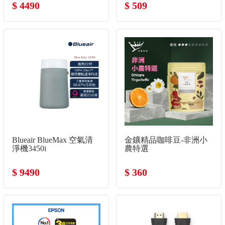
啡豆
$ 4490
$ 509
Blueair BlueMax 空氣清
金鑛精品咖啡豆-非洲小
淨機3450i
農特選
$ 9490
$ 360