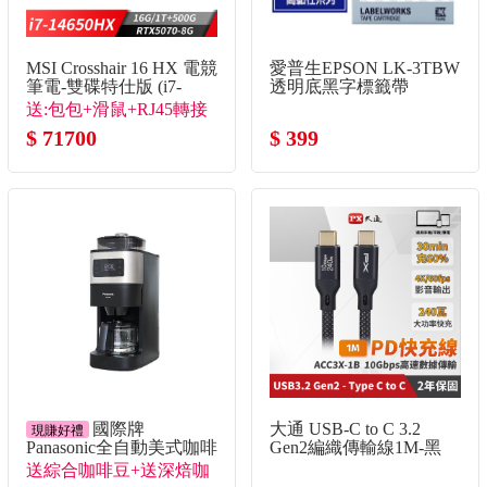
MSI Crosshair 16 HX 電競
愛普生EPSON LK-3TBW
筆電-雙碟特仕版 (i7-
透明底黑字標籤帶
14650HX/16G/1T+500G/RTX5070-
送:包包+滑鼠+RJ45轉接
8G/Win11)
線+隨行杯
$ 71700
$ 399
國際牌
大通 USB-C to C 3.2
現賺好禮
Panasonic全自動美式咖啡
Gen2編織傳輸線1M-黑
機
送綜合咖啡豆+送深焙咖