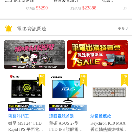
2TB 桌上型硬碟
振音波電鬍刀
螢幕
(1920x1080/144H
$5290
$23888
$8790
$34888
$299
電腦/資訊周邊
更多
Top
Top
Top
1
2
3
螢幕熱銷王
護眼電競首選
站長推薦款
微星 MSI 24" FHD
華碩 ASUS 27型
Keychron K10 MAX
Rapid IPS 平面電競
FHD IPS 護眼電競
香蕉軸熱插拔機械鍵