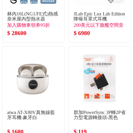
林內16L(NG1/FE式)熱感
JLab Epic Lux Lab Edition
奈米屋內型熱水器
降噪耳罩式耳機
加入購物車領券95折
200美元以下旗艦空間音
↘(數量有限
$ 28600
訊耳罩式
$ 6980
aiwa AT-X80V真無線藍
群加PowerSync 3P轉2P省
牙耳機-象牙白
力型電源轉接頭-黑色
$ 1680
$ 119