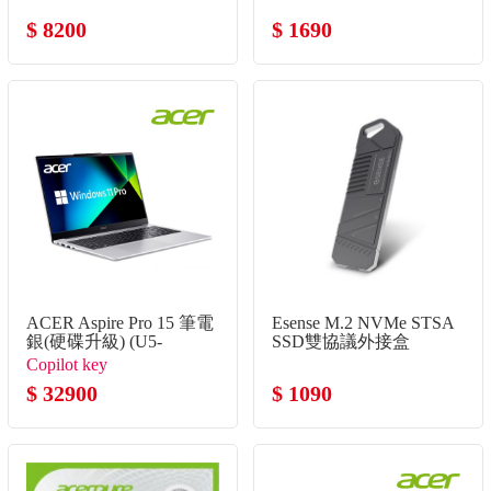
$ 8200
$ 1690
ACER Aspire Pro 15 筆電
Esense M.2 NVMe STSA
銀(硬碟升級) (U5-
SSD雙協議外接盒
125H/8G+8G/512G+1TB
Copilot key
SSD/W11P)
$ 32900
$ 1090