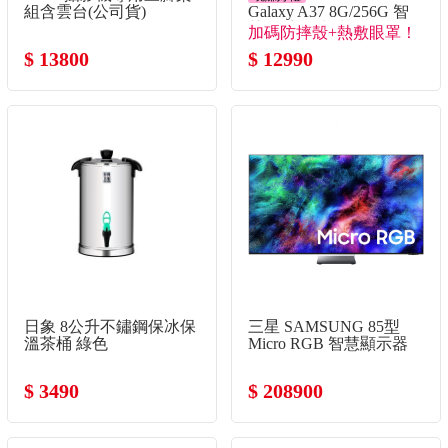
組含雲台(公司貨)
Galaxy A37 8G/256G 智
慧型手機 水洗綠
加碼防摔殼+熱敷眼罩！
$ 13800
$ 12990
日象 8公升不鏽鋼保冰保
三星 SAMSUNG 85型
溫茶桶 綠色
Micro RGB 智慧顯示器
$ 3490
$ 208900