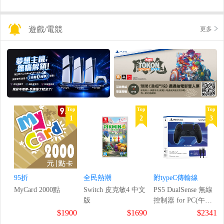
遊戲/電競
更多
Top
Top
Top
1
2
3
95折
全民熱潮
附typeC傳輸線
MyCard 2000點
Switch 皮克敏4 中文
PS5 DualSense 無線
版
控制器 for PC(午夜
黑)
$1900
$1690
$2341