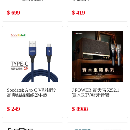
$ 699
$ 419
Soodatek A to C V型鋁殼
J POWER 震天雷5252.1
高彈絲編織線2M-藍
實木KTV藍牙音響
$ 249
$ 8988