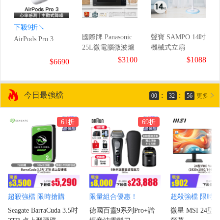
下殺9折↘
國際牌 Panasonic
聲寶 SAMPO 14吋
AirPods Pro 3
25L微電腦微波爐
機械式立扇
$3100
$1088
$6690
今日最強檔
:
:
00
32
55
更多
61折
69折
超殺強檔 限時搶購
限量組合優惠！
超殺強檔 限時
Seagate BarraCuda 3.5吋
德國百靈9系列Pro+諧
微星 MSI 24型 