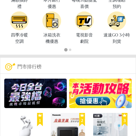
滿額抽好
本月銀行
每晚10點搶驚
空調場勘
禮
優惠
喜價
預約
四季冷暖
冰箱洗衣
電視影音
速速GO 3小時
空調
機優惠
劇院
到貨
門市排行榜
1
2
3