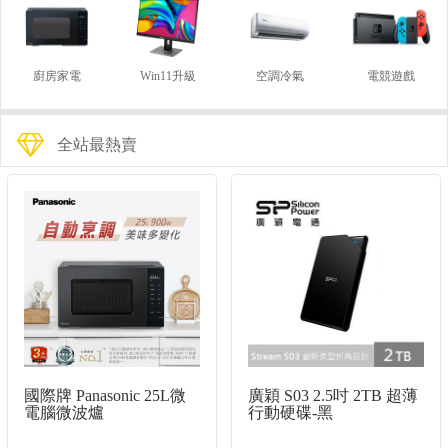
廚房家電
Win11升級
空調冷氣
電競遊戲
全站最熱賣
國際牌 Panasonic 25L微
廣穎 S03 2.5吋 2TB 超薄
電腦微波爐
行動硬碟-黑