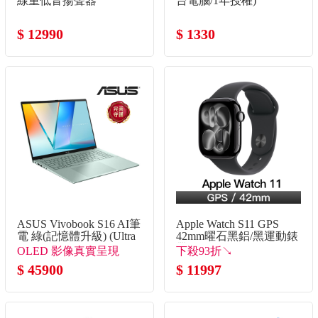
線重低音揚聲器
台電腦/1年授權)
$ 12990
$ 1330
ASUS Vivobook S16 AI筆
Apple Watch S11 GPS
電 綠(記憶體升級) (Ultra
42mm曜石黑鋁/黑運動錶
5 325/16G+16G/512G
帶-S/M
OLED 影像真實呈現
下殺93折↘
SSD/W11)
$ 45900
$ 11997