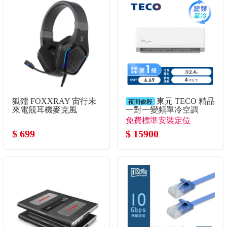
狐鐳 FOXXRAY 宙行未
東元 TECO 精品
夜間偷殺
來電競耳機麥克風
一對一變頻單冷空調
免費標準安裝定位
$ 699
$ 15900