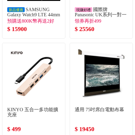
SAMSUNG
國際牌
新品優惠
現賺好禮
Galaxy Watch9 LTE 44mm
Panasonic UK系列一對一
智慧手錶 冰川銀
變頻單冷空調
預購送800K幣再送2好
領券再折499
禮！
$ 15900
$ 25560
KINYO 五合一多功能擴
通用 75吋席白電動布幕
充座
$ 499
$ 19450