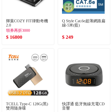
輝葉COZY FIT律動奇機
Q Style Cat.6e超薄網路扁
2.0
線-5米(藍)
領券再折3000
$ 16800
$ 249
TCELL Type-C 128G(黑)
快譯通 藍牙無線充電CD
雙用隨身碟
音響