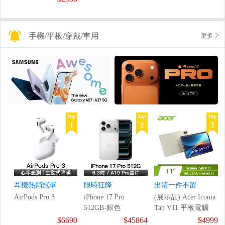
手機/平板/穿戴/車用
更多
Top
Top
Top
1
2
3
耳機熱銷冠軍
限時狂降
出清一件不留
AirPods Pro 3
iPhone 17 Pro
(展示品) Acer Iconia
512GB-銀色
Tab V11 平板電腦
$6690
$45864
$4999