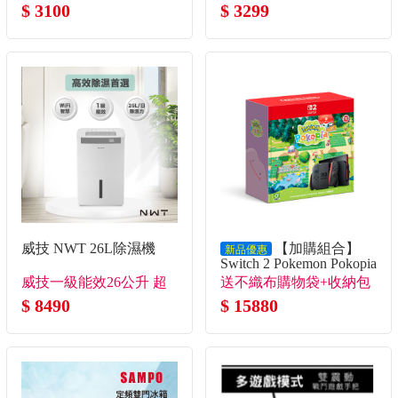
$ 3100
$ 3299
威技 NWT 26L除濕機
【加購組合】
新品優惠
Switch 2 Pokemon Pokopia
同捆組合+保貼多選1+收
威技一級能效26公升 超
送不織布購物袋+收納包
納包多選1
大除濕力
$ 8490
多選1+保貼多選1
$ 15880