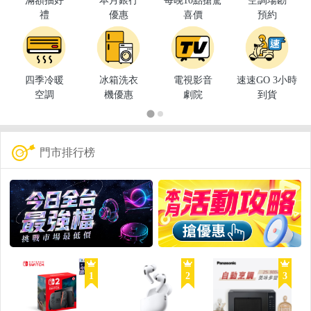
滿額抽好
本月銀行
每晚10點搶驚
空調場勘
禮
優惠
喜價
預約
四季冷暖
冰箱洗衣
電視影音
速速GO 3小時
空調
機優惠
劇院
到貨
門市排行榜
1
2
3