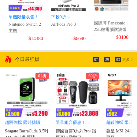
單機限量販售！
下殺9折↘
國際牌 Panasonic
Nintendo Switch 2
AirPods Pro 3
25L微電腦微波爐
主機
$3100
$14380
$6690
今日最強檔
:
:
07
29
02
更多
61折
69折
超殺強檔 限時搶購
限量組合優惠！
超殺強檔 限時
Seagate BarraCuda 3.5吋
德國百靈9系列Pro+諧
微星 MSI 24型 