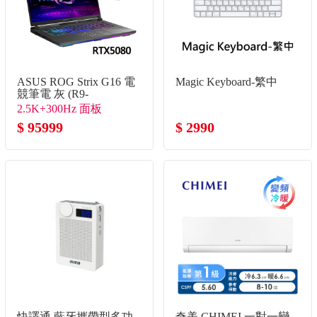
ASUS ROG Strix G16 電
Magic Keyboard-繁中
競筆電 灰 (R9-
8940HX/16G/1TB
2.5K+300Hz 面板
SSD/GeForce RTX5080)
$ 95999
$ 2990
快譯通 藍牙攜帶型多功
奇美 CHIMEI 一對一變