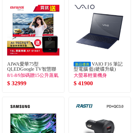
AIWA愛華75型
VAIO F16 筆記
新品優惠
QLEDGoogle TV智慧聯
型電腦 藍(硬碟升級)
網顯示器
(Core5-120U/16G/1TB
8/1-8/9加碼贈15公升蒸氣
大螢幕輕量機身
SSD/W11P)
烤箱(市價7990)
$ 32999
$ 41900