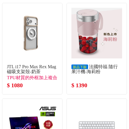
JTL i17 Pro Max Rex Mag
法國特福 隨行
新品下殺
磁吸支架殼-奶茶
果汁機-海莉粉
TPU材質的外框加上複合
背板
$ 1080
$ 1390