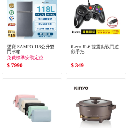
聲寶 SAMPO 118公升雙
iLeco JP-6 雙震動戰鬥遊
門冰箱
戲手把
免費標準安裝定位
$ 7990
$ 349