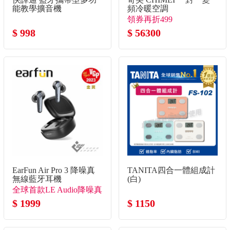
能教學擴音機
頻冷暖空調
領券再折499
$ 998
$ 56300
EarFun Air Pro 3 降噪真
TANITA四合一體組成計
無線藍牙耳機
(白)
全球首款LE Audio降噪真
無線
$ 1999
$ 1150