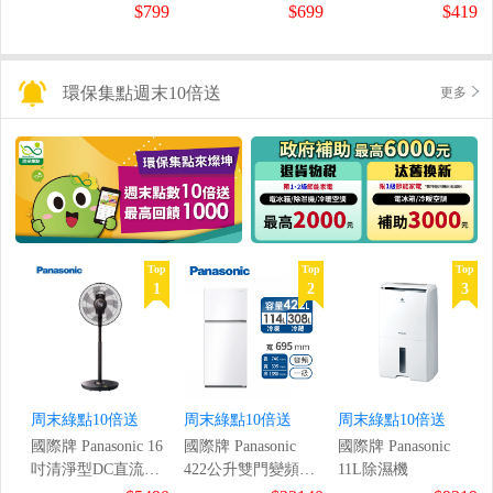
鼠組
$799
$699
$419
環保集點週末10倍送
更多
Top
Top
Top
1
2
3
周末綠點10倍送
周末綠點10倍送
周末綠點10倍送
國際牌 Panasonic 16
國際牌 Panasonic
國際牌 Panasonic
吋清淨型DC直流風
422公升雙門變頻冰
11L除濕機
扇
箱