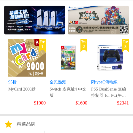
Top
Top
Top
1
2
3
95折
全民熱潮
附typeC傳輸線
MyCard 2000點
Switch 皮克敏4 中文
PS5 DualSense 無線
版
控制器 for PC(午夜
黑)
$1900
$1690
$2341
精選品牌