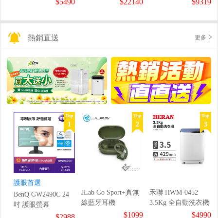
$5490
$22140
$9319
熱銷直送
更多
Top
Top
Top
1
2
3
護眼首選
JLab Go Sport+真無
禾聯 HWM-0452
BenQ GW2490C 24
線藍牙耳機
3.5Kg 全自動洗衣機
吋 護眼螢幕
$1099
$4990
$2988