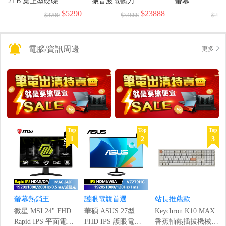
2TB 桌上型硬碟
振音波電鬍刀
螢幕
(1920x1080/144H
$5290
$23888
$8790
$34888
$299
電腦/資訊周邊
更多
Top
Top
Top
1
2
3
螢幕熱銷王
護眼電競首選
站長推薦款
微星 MSI 24" FHD
華碩 ASUS 27型
Keychron K10 MAX
Rapid IPS 平面電競
FHD IPS 護眼電競
香蕉軸熱插拔機械鍵