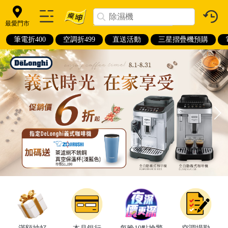
最愛門市
筆電折400
空調折499
直送活動
三星摺疊機預購