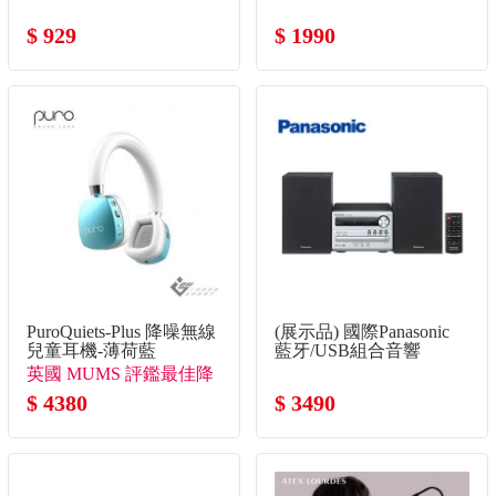
$ 929
$ 1990
PuroQuiets-Plus 降噪無線
(展示品) 國際Panasonic
兒童耳機-薄荷藍
藍牙/USB組合音響
英國 MUMS 評鑑最佳降
噪兒童耳機
$ 4380
$ 3490