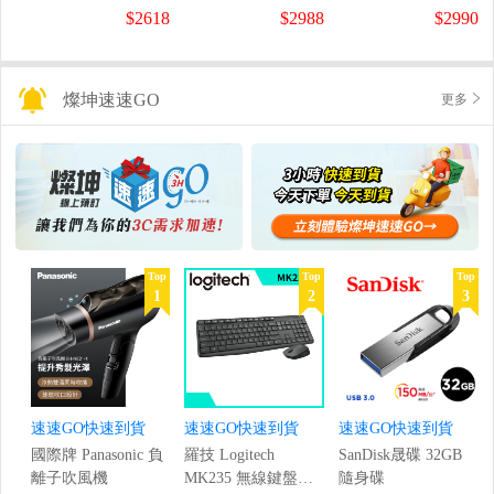
螢幕
螢幕
盤
$2618
$2988
$2990
(1920x1080/200Hz/0.5ms)
(120Hz/1920x1080/1ms)
燦坤速速GO
更多
Top
Top
Top
1
2
3
速速GO快速到貨
速速GO快速到貨
速速GO快速到貨
國際牌 Panasonic 負
羅技 Logitech
SanDisk晟碟 32GB
離子吹風機
MK235 無線鍵盤滑
隨身碟