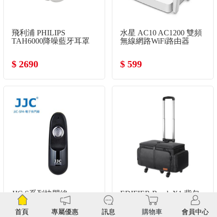
飛利浦 PHILIPS
水星 AC10 AC1200 雙頻
TAH6000降噪藍牙耳罩
無線網路WiFi路由器
式耳機-白
$ 2690
$ 599
JJC S系列快門線
EDIFIER Break X1 背包
拉車組 X1-TBAG
首頁
專屬優惠
訊息
購物車
會員中心