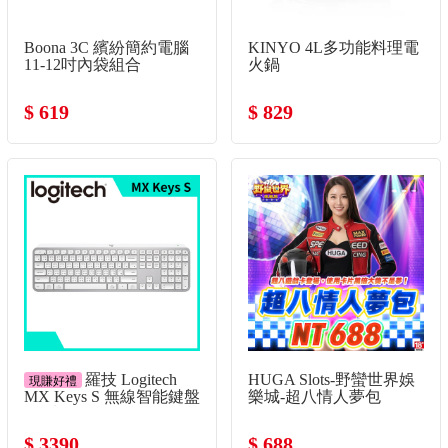
Boona 3C 繽紛簡約電腦
KINYO 4L多功能料理電
11-12吋內袋組合
火鍋
$ 619
$ 829
羅技 Logitech
HUGA Slots-野蠻世界娛
現賺好禮
MX Keys S 無線智能鍵盤
樂城-超八情人夢包
-珍珠白
$ 3390
$ 688