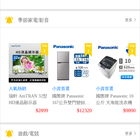
季節家電/影音
更多
Top
Top
Top
1
2
3
人氣熱銷
小資首選
小資首選
瑞軒 AmTRAN 32型
國際牌 Panasonic
國際牌 Panasonic 10
HD液晶顯示器
167公升雙門變頻冰
公斤 大海龍洗衣機
箱
$2899
$12320
$9890
遊戲/電競
更多