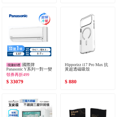
國際牌
Hipporizz i17 Pro Max 抗
現賺好禮
Panasonic Y系列一對一變
黃超透磁吸殼
頻冷暖空調
領券再折499
$ 33079
$ 880