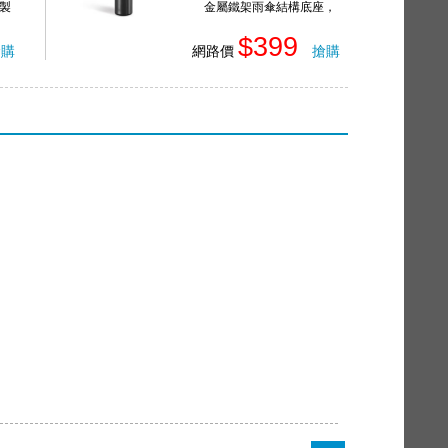
製
金屬鐵架雨傘結構底座，
三腳架模式更穩固
$399
搶購
網路價
搶購