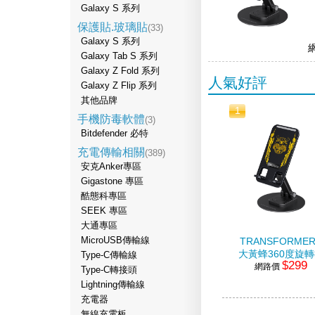
Galaxy S 系列
保護貼.玻璃貼
(33)
Galaxy S 系列
Galaxy Tab S 系列
Galaxy Z Fold 系列
人氣好評
Galaxy Z Flip 系列
其他品牌
1
手機防毒軟體
(3)
Bitdefender 必特
充電傳輸相關
(389)
安克Anker專區
Gigastone 專區
酷態科專區
SEEK 專區
大通專區
MicroUSB傳輸線
TRANSFORME
大黃蜂360度旋
Type-C傳輸線
$299
網路價
疊手機支架
Type-C轉接頭
Lightning傳輸線
充電器
無線充電板