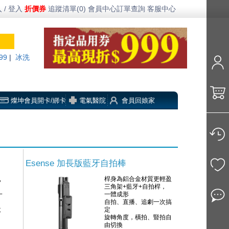
 / 登入
折價券
追蹤清單(0)
會員中心
訂單查詢
客服中心
99
|
冰洗
燦坤會員開卡/綁卡
電氣醫院
會員回娘家
Esense 加長版藍牙自拍棒
,
桿身為鋁合金材質更輕盈
三角架+藍牙+自拍桿，
一
一體成形
自拍、直播、追劇一次搞
收
定
旋轉角度，橫拍、豎拍自
由切換