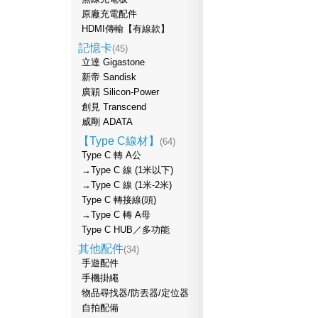
原廠充電配件
HDMI傳輸【有線款】
記憶卡
(45)
立達 Gigastone
新帝 Sandisk
廣穎 Silicon-Power
創見 Transcend
威剛 ADATA
【Type C線材】
(64)
Type C 轉 A公
→Type C 線 (1米以下)
→Type C 線 (1米-2米)
Type C 轉接線(頭)
→Type C 轉 A母
Type C HUB／多功能
其他配件
(34)
手遊配件
手機掛繩
物品尋找器/防丟器/定位器
自拍配備