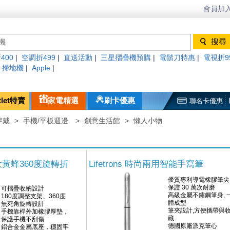
會員加入
400
|
空調折499
|
直送活動
|
三星摺疊機預購
|
電鬍刀特惠
|
電視折9
|
掃地機
|
Apple
|
tlet特賣
家電精選
刷卡優惠
聯名卡優惠
穿戴
>
手機/平板週邊
>
創意生活館
>
懶人小物
S大黃蜂360度旋轉折
Lifetrons 時尚兩用智能手寫筆
優質專利導電橡膠筆尖
保證 30 萬次耐磨
可摺疊收納設計
高級金屬不鏽鋼筆身, 
180度調整支架、360度
體成型
無死角旋轉設計
筆夾設計,方便攜帶與
手機靠桿外加橡膠厚墊，
藏
保護手機不刮傷
德國原廠派克筆心
鋁合金金屬底座，穩固牢