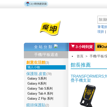
筆電折
現折
全站分類
３小時到貨
Ou
手機/平板週邊
首頁
>
手機/平板/
創意生活館
(3)
館長推薦
懶人小物
保護殼.皮套
(78)
TRANSFORMER
Galaxy S系列
疊手機支架
Galaxy A系列
Galaxy Tab S系列
Galaxy Tab A 系列
Galaxy Z Flip 系列
鏡頭保護貼
(2)