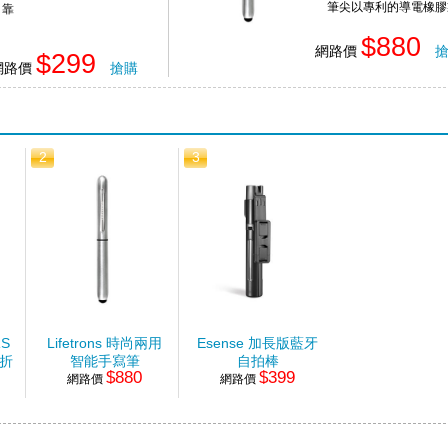
筆尖以專利的導電橡膠
靠
成
$880
網路價
$299
網路價
搶購
2
3
RS
Lifetrons 時尚兩用
Esense 加長版藍牙
轉折
智能手寫筆
自拍棒
$880
$399
網路價
網路價