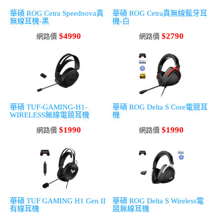
華碩 ROG Cetra Speednova真
華碩 ROG Cetra真無線藍牙耳
無線耳機-黑
機-白
$4990
$2790
網路價
網路價
華碩 TUF-GAMING-H1-
華碩 ROG Delta S Core電競耳
WIRELESS無線電競耳機
機
$1990
$1990
網路價
網路價
華碩 TUF GAMING H1 Gen II
華碩 ROG Delta S Wireless電
有線耳機
競無線耳機