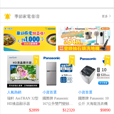
季節家電/影音
更多
Top
Top
Top
1
2
3
人氣熱銷
小資首選
小資首選
瑞軒 AmTRAN 32型
國際牌 Panasonic
國際牌 Panasonic 10
HD液晶顯示器
167公升雙門變頻冰
公斤 大海龍洗衣機
箱
$2899
$12320
$9890