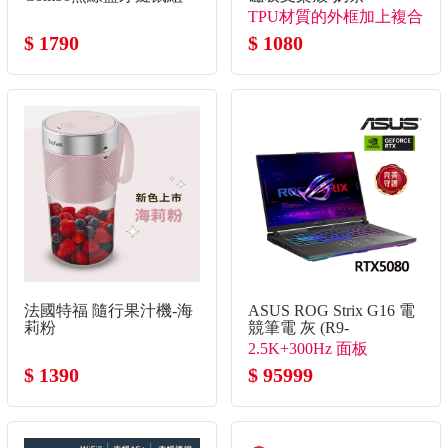
石墨灰
TPU材質的外框加上複合
$ 1790
背板
$ 1080
法國特福 隨行果汁機-海
ASUS ROG Strix G16 電
莉粉
競筆電 灰 (R9-
8940HX/16G/1TB
2.5K+300Hz 面板
SSD/GeForce RTX5080)
$ 1390
$ 95999