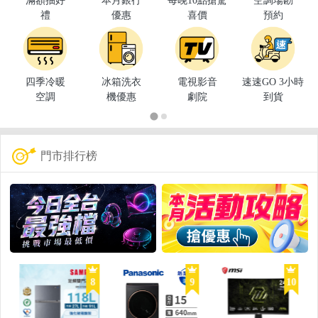
滿額抽好
本月銀行
每晚10點搶驚
空調場勘
禮
優惠
喜價
預約
四季冷暖
冰箱洗衣
電視影音
速速GO 3小時
空調
機優惠
劇院
到貨
門市排行榜
8
9
10