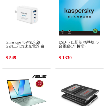
Gigastone 45W氮化鎵
ESD-卡巴斯基 標準版 (5
GaN三孔急速充電器-白
台電腦/1年授權)
$ 549
$ 1330