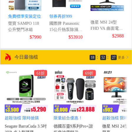
免費標準安裝定位
領券再折999
微星 MSI 24型
聲寶 SAMPO 118
國際牌 Panasonic
FHD VA 曲面電競
公升雙門冰箱
15公斤熱泵除濕式
螢幕
$2988
滾筒洗衣機
8
$7990
$53910
(1920x1080/240Hz/1ms
今日最強檔
:
:
18
52
25
更多
61折
69折
超殺強檔 限時搶購
限量組合優惠！
超殺強檔 限時
Seagate BarraCuda 3.5吋
德國百靈9系列Pro+諧
微星 MSI 24型 