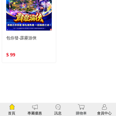
包你發-霹靂游俠
$ 99
首頁
專屬優惠
訊息
購物車
會員中心