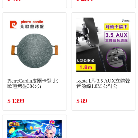
PierreCardin皮爾卡登 北
i-gota L型3.5 AUX立體聲
歐煎烤盤38公分
音源線1.8M 公對公
$ 1399
$ 89