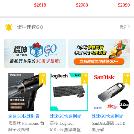
螢幕
螢幕
盤
$2618
$2988
$2990
(1920x1080/200Hz/0.5ms)
(120Hz/1920x1080/1ms)
燦坤速速GO
更多
Top
Top
Top
1
2
3
速速GO快速到貨
速速GO快速到貨
速速GO快速到貨
國際牌 Panasonic 負
羅技 Logitech
SanDisk晟碟 32GB
離子吹風機
MK235 無線鍵盤滑
隨身碟