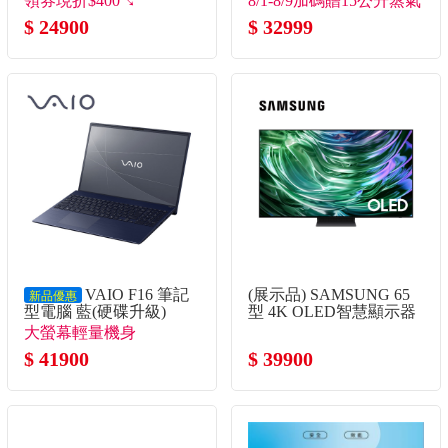
領券現折$400↘
8/1-8/9加碼贈15公升蒸氣
115U/16G/512G/UMA/W11)
$ 24900
烤箱(市價7990)
$ 32999
VAIO F16 筆記
(展示品) SAMSUNG 65
新品優惠
型電腦 藍(硬碟升級)
型 4K OLED智慧顯示器
(Core5-120U/16G/1TB
大螢幕輕量機身
SSD/W11P)
$ 41900
$ 39900