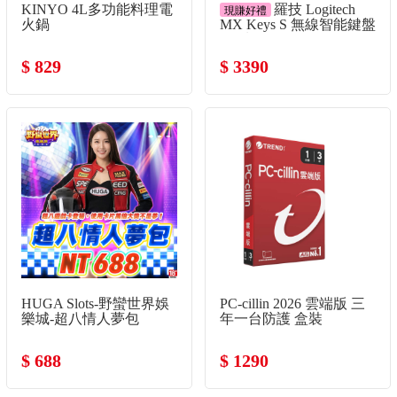
KINYO 4L多功能料理電
羅技 Logitech
現賺好禮
火鍋
MX Keys S 無線智能鍵盤
-珍珠白
$ 829
$ 3390
HUGA Slots-野蠻世界娛
PC-cillin 2026 雲端版 三
樂城-超八情人夢包
年一台防護 盒裝
$ 688
$ 1290