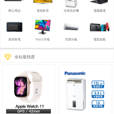
辦公用品
電視影音
冰箱洗衣機
電腦週邊
廚房家電
Win11升級
空調冷氣
電競遊戲
全站最熱賣