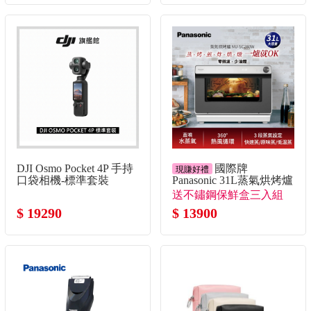
DJI Osmo Pocket 4P 手持
國際牌
現賺好禮
口袋相機-標準套裝
Panasonic 31L蒸氣烘烤爐
送不鏽鋼保鮮盒三入組
$ 19290
$ 13900