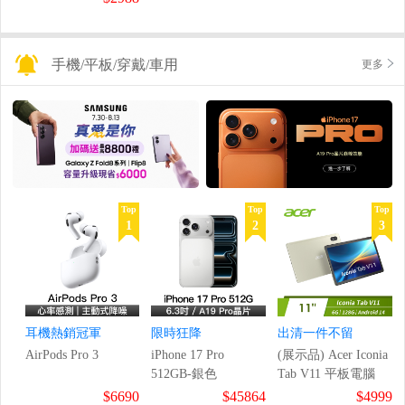
手機/平板/穿戴/車用
更多
Top
Top
Top
1
2
3
耳機熱銷冠軍
限時狂降
出清一件不留
AirPods Pro 3
iPhone 17 Pro
(展示品) Acer Iconia
512GB-銀色
Tab V11 平板電腦
$6690
$45864
$4999