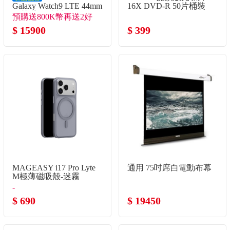
Galaxy Watch9 LTE 44mm
16X DVD-R 50片桶裝
智慧手錶 冰川銀
預購送800K幣再送2好
禮！
$ 15900
$ 399
MAGEASY i17 Pro Lyte
通用 75吋席白電動布幕
M極薄磁吸殼-迷霧
-
$ 690
$ 19450