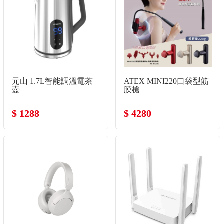
元山 1.7L智能調溫電茶
ATEX MINI220口袋型筋
壺
膜槍
$ 1288
$ 4280