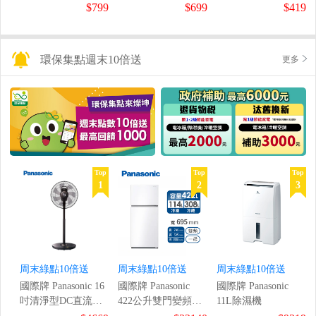
鼠組
$799
$699
$419
環保集點週末10倍送
更多
Top
Top
Top
1
2
3
周末綠點10倍送
周末綠點10倍送
周末綠點10倍送
國際牌 Panasonic 16
國際牌 Panasonic
國際牌 Panasonic
吋清淨型DC直流風
422公升雙門變頻冰
11L除濕機
扇
箱