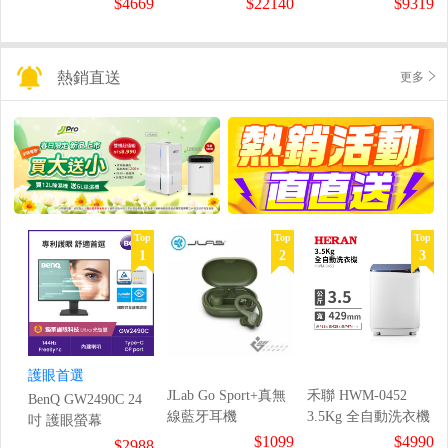
$4669
$22140
$9319
熱銷直送
更多
Top
Top
Top
1
2
3
護眼首選
JLab Go Sport+真無
禾聯 HWM-0452
BenQ GW2490C 24
線藍牙耳機
3.5Kg 全自動洗衣機
吋 護眼螢幕
$1099
$4990
$2988