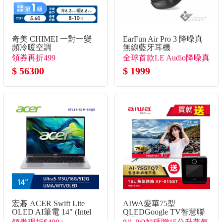
奇美 CHIMEI 一對一變
EarFun Air Pro 3 降噪真
頻冷暖空調
無線藍牙耳機
領券再折499
全球首款LE Audio降噪真
$ 56300
無線
$ 1999
宏碁 ACER Swift Lite
AIWA愛華75型
OLED AI筆電 14" (Intel
QLEDGoogle TV智慧聯
Core Ultra5-
網顯示器