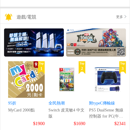
遊戲/電競
更多
Top
Top
Top
1
2
3
95折
全民熱潮
附typeC傳輸線
MyCard 2000點
Switch 皮克敏4 中文
PS5 DualSense 無線
版
控制器 for PC(午夜
黑)
$1900
$1690
$2341