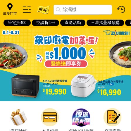
最愛門市
筆電折400
空調折499
直送活動
三星摺疊機預購