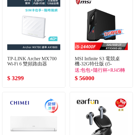
TP-LINK Archer MX700
MSI Infinite S3 電競桌
Wi-Fi 6 雙頻路由器
機-32G特仕版 (i5-
14400F/32G/1T
送:包包+隨行杯+RJ45轉
SSD/RTX5060-8G/Win11)
$ 3299
接線
$ 56000