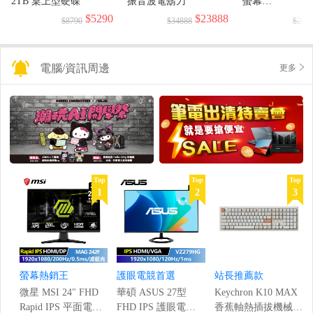
2TB 桌上型硬碟
振音波電鬍刀
螢幕
(1920x1080/144H
$5290
$23888
$8790
$34888
$299
電腦/資訊周邊
更多
Top
Top
Top
1
2
3
螢幕熱銷王
護眼電競首選
站長推薦款
微星 MSI 24" FHD
華碩 ASUS 27型
Keychron K10 MAX
Rapid IPS 平面電競
FHD IPS 護眼電競
香蕉軸熱插拔機械鍵