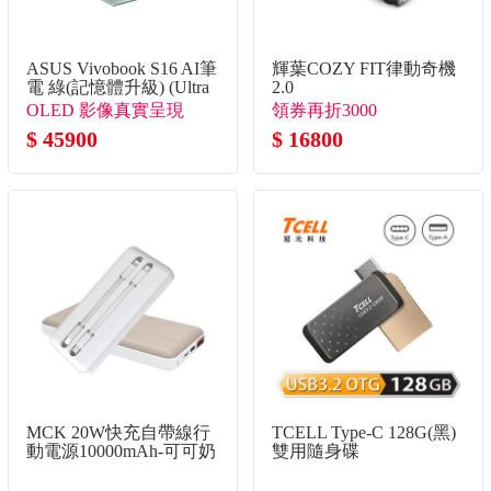
ASUS Vivobook S16 AI筆
輝葉COZY FIT律動奇機
電 綠(記憶體升級) (Ultra
2.0
5 325/16G+16G/512G
OLED 影像真實呈現
領券再折3000
SSD/W11)
$ 45900
$ 16800
MCK 20W快充自帶線行
TCELL Type-C 128G(黑)
動電源10000mAh-可可奶
雙用隨身碟