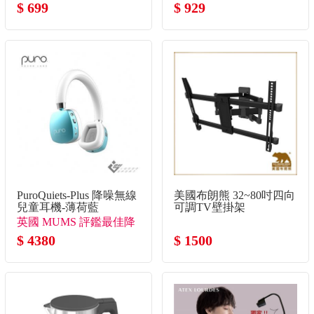
$ 699
$ 929
PuroQuiets-Plus 降噪無線
美國布朗熊 32~80吋四向
兒童耳機-薄荷藍
可調TV壁掛架
英國 MUMS 評鑑最佳降
噪兒童耳機
$ 4380
$ 1500