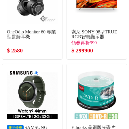
OneOdio Monitor 60 專業
索尼 SONY 98型TRUE
型監聽耳機
RGB智慧顯示器
領券再折999
$ 2580
$ 299900
SAMSUNG
E-books 晶鑽版光碟片
新品優惠