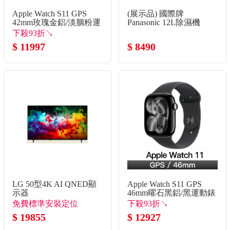
Apple Watch S11 GPS
(展示品) 國際牌
42mm玫瑰金鋁/淡胭粉運
Panasonic 12L除濕機
動錶帶-SM
下殺93折↘
$ 11997
$ 8490
LG 50型4K AI QNED顯
Apple Watch S11 GPS
示器
46mm曜石黑鋁/黑運動錶
帶-M/L
免費標準安裝定位
下殺93折↘
$ 19855
$ 12927