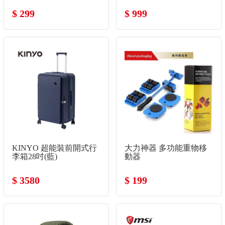
$ 299
$ 999
KINYO 超能裝前開式行
大力神器 多功能重物移
李箱28吋(藍)
動器
$ 3580
$ 199