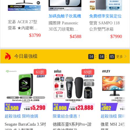
加碼負離子吹風機
免費標準安裝定位
宏碁 ACER 27型
國際牌 Panasonic
聲寶 SAMPO 118
螢幕 ★內建喇叭
版
3D五刀頭電動刮
公升雙門冰箱
免外接★
$3799
鬍刀
8
$4588
$7990
(1920x1080/144Hz/1ms)
/UMA/W11)
今日最強檔
:
:
14
14
03
更多
61折
69折
超殺強檔 限時搶購
限量組合優惠！
超殺強檔 限時
Seagate BarraCuda 3.5吋
德國百靈9系列Pro+諧
微星 MSI 24型 