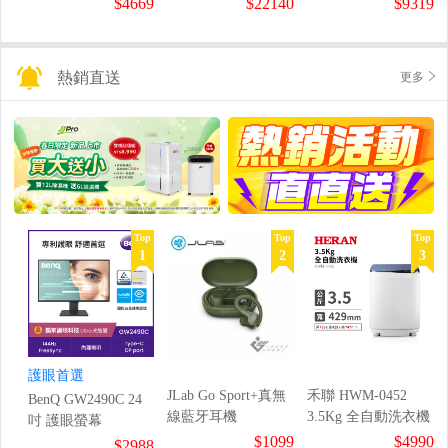
$4669
$22140
$9319
熱銷直送
更多
Top
Top
Top
1
2
3
護眼首選
JLab Go Sport+真無
禾聯 HWM-0452
BenQ GW2490C 24
線藍牙耳機
3.5Kg 全自動洗衣機
吋 護眼螢幕
$1099
$4990
$2988