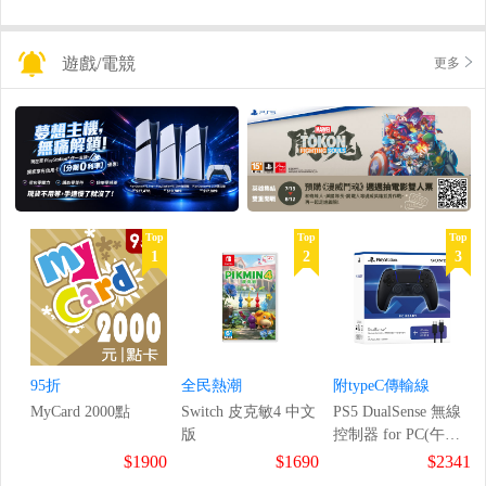
遊戲/電競
更多
Top
Top
Top
1
2
3
95折
全民熱潮
附typeC傳輸線
MyCard 2000點
Switch 皮克敏4 中文
PS5 DualSense 無線
版
控制器 for PC(午夜
黑)
$1900
$1690
$2341