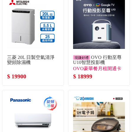
三菱 20L 日製空氣清淨
OVO 行動至尊
現賺好禮
變頻除濕機
U10智慧投影機
OVO豪華餐月租開通卡
$ 19900
+送月租開通卡*3！+送
$ 18999
月租開通卡30天*2！