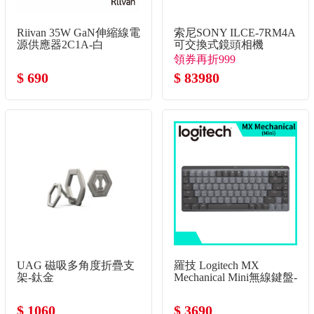
Riivan 35W GaN伸縮線電
索尼SONY ILCE-7RM4A
源供應器2C1A-白
可交換式鏡頭相機
領券再折999
$ 690
$ 83980
UAG 磁吸多角度折疊支
羅技 Logitech MX
架-鈦金
Mechanical Mini無線鍵盤-
黑
$ 1060
$ 3690