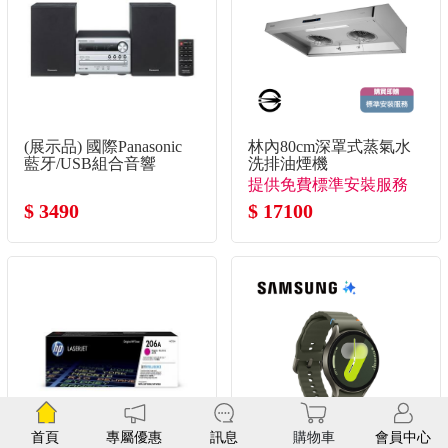
(展示品) 國際Panasonic
林內80cm深罩式蒸氣水
藍牙/USB組合音響
洗排油煙機
提供免費標準安裝服務
$ 3490
$ 17100
首頁
專屬優惠
訊息
購物車
會員中心