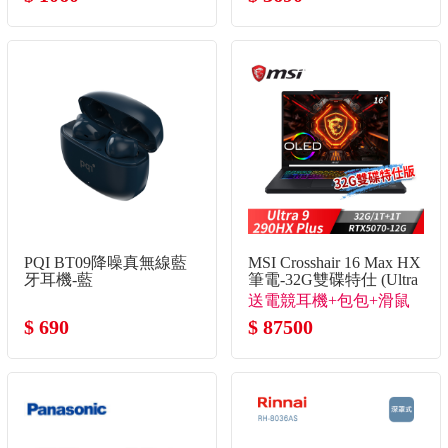
PQI BT09降噪真無線藍
MSI Crosshair 16 Max HX
牙耳機-藍
筆電-32G雙碟特仕 (Ultra
9-290HX
送電競耳機+包包+滑鼠
Plus/32G/1T+1T/RTX5070-
$ 690
+RJ45轉接線
$ 87500
12G)