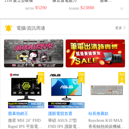
2TB 桌上型硬碟
振音波電鬍刀
螢幕
(1920x1080/144H
$5290
$23888
$8790
$34888
$299
電腦/資訊周邊
更多
Top
Top
Top
1
2
3
螢幕熱銷王
護眼電競首選
站長推薦款
微星 MSI 24" FHD
華碩 ASUS 27型
Keychron K10 MAX
Rapid IPS 平面電競
FHD IPS 護眼電競
香蕉軸熱插拔機械鍵