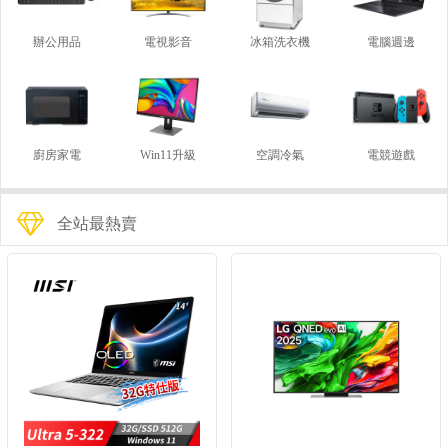
辦公用品
電視影音
冰箱洗衣機
電腦週邊
廚房家電
Win11升級
空調冷氣
電競遊戲
全站最熱賣