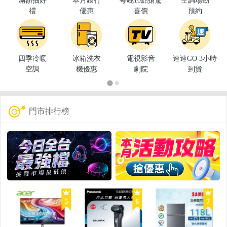
滿額抽好
本月銀行
每晚10點搶驚
空調場勘
禮
優惠
喜價
預約
四季冷暖
冰箱洗衣
電視影音
速速GO 3小時
空調
機優惠
劇院
到貨
門市排行榜
5
6
7