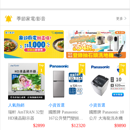
季節家電/影音
更多
Top
Top
Top
1
2
3
人氣熱銷
小資首選
小資首選
瑞軒 AmTRAN 32型
國際牌 Panasonic
國際牌 Panasonic 10
HD液晶顯示器
167公升雙門變頻冰
公斤 大海龍洗衣機
箱
$2899
$12320
$9890