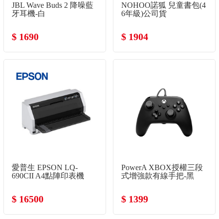
JBL Wave Buds 2 降噪藍
NOHOO諾狐 兒童書包(4
牙耳機-白
6年級)公司貨
$ 1690
$ 1904
愛普生 EPSON LQ-
PowerA XBOX授權三段
690CII A4點陣印表機
式增強款有線手把-黑
$ 16500
$ 1399