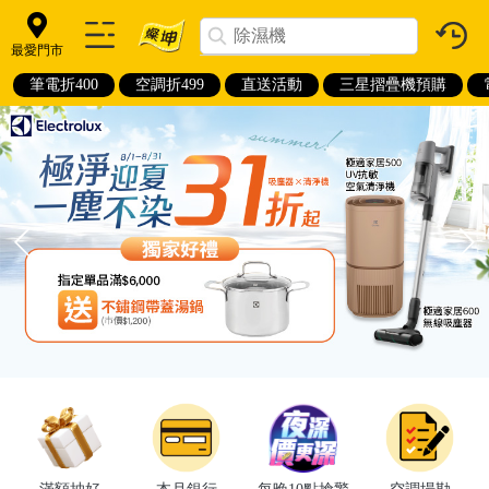
最愛門市
筆電折400
空調折499
直送活動
三星摺疊機預購