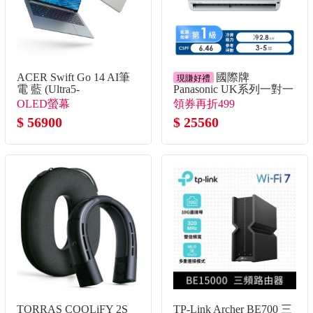
ACER Swift Go 14 AI筆
國際牌
現賺好禮
電 藍 (Ultra5-
Panasonic UK系列一對一
338H/32G/512G
變頻單冷空調
OLED螢幕
領券再折499
SSD/W11)
$ 56900
$ 25560
TORRAS COOLiFY 2S
TP-Link Archer BE700 三