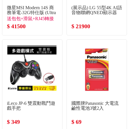
微星MSI Modern 14S 商
(展示品) LG 55型4K AI語
務筆電-32G特仕版 (Ultra
音物聯網QNED顯示器
5-322/32G/512G
送包包+滑鼠+RJ45轉接
SSD/Win11/銀色)
線
$ 41500
$ 21900
iLeco JP-6 雙震動戰鬥遊
國際牌Panasonic 大電流
戲手把
鹼性電池3號2入
$ 349
$ 69