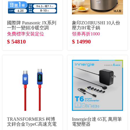
國際牌 Panasonic JX系列
象印ZOJIRUSHI 10人份
一對一變頻冷暖空調
壓力IH電子鍋
免費標準安裝定位
領券再折1000
$ 54810
$ 14990
TRANSFORMERS 柯博
Innergie台達 65瓦 萬用筆
文鋅合金TypeC高速充電
電變壓器
線