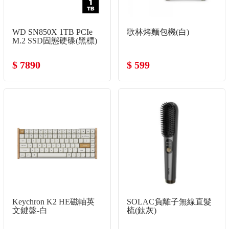
WD SN850X 1TB PCIe
歌林烤麵包機(白)
M.2 SSD固態硬碟(黑標)
$ 7890
$ 599
Keychron K2 HE磁軸英
SOLAC負離子無線直髮
文鍵盤-白
梳(鈦灰)