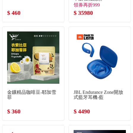
領券再折999
$ 460
$ 35980
金鑛精品咖啡豆-耶加雪
JBL Endurance Zone開放
菲
式藍牙耳機-藍
$ 360
$ 4490