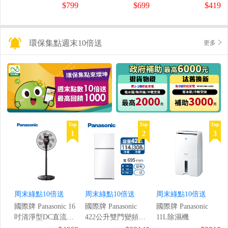
鼠組
$799
$699
$419
環保集點週末10倍送
更多
Top
Top
Top
1
2
3
周末綠點10倍送
周末綠點10倍送
周末綠點10倍送
國際牌 Panasonic 16
國際牌 Panasonic
國際牌 Panasonic
吋清淨型DC直流風
422公升雙門變頻冰
11L除濕機
扇
箱