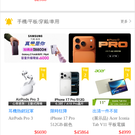
手機/平板/穿戴/車用
更多
Top
Top
Top
1
2
3
耳機熱銷冠軍
限時狂降
出清一件不留
AirPods Pro 3
iPhone 17 Pro
(展示品) Acer Iconia
512GB-銀色
Tab V11 平板電腦
$6690
$45864
$4999