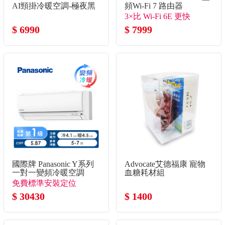
AI頸掛冷暖空調-極夜黑
頻Wi-Fi 7 路由器
3×比 Wi-Fi 6E 更快
$ 6990
$ 7999
國際牌 Panasonic Y系列
Advocate艾德福康 寵物
一對一變頻冷暖空調
血糖耗材組
免費標準安裝定位
$ 30430
$ 1400