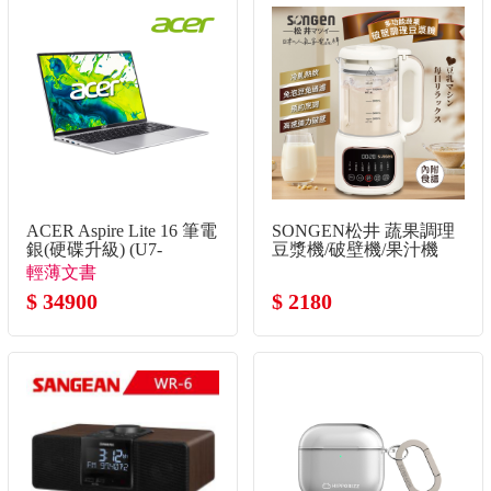
ACER Aspire Lite 16 筆電
SONGEN松井 蔬果調理
銀(硬碟升級) (U7-
豆漿機/破壁機/果汁機
155H/16G/1TB SSD/W11)
輕薄文書
$ 34900
$ 2180