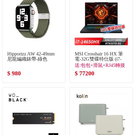
Hipporizz AW 42-49mm
MSI Crosshair 16 HX 筆
尼龍編織錶帶-綠色
電-32G雙碟特仕版 (i7-
14650HX/32G/1T+500G/RTX
送:包包+滑鼠+RJ45轉接
8G/Win11)
$ 980
線+隨行杯
$ 77200