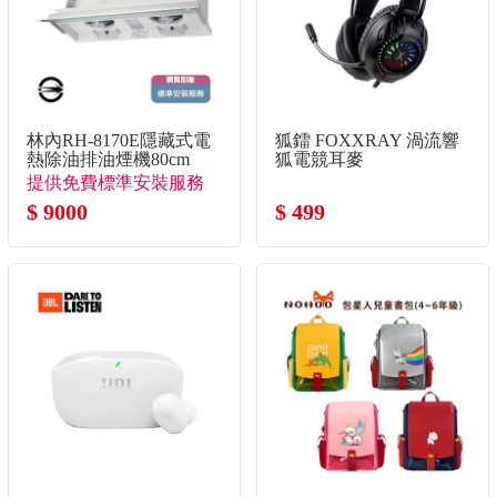
林內RH-8170E隱藏式電
狐鐳 FOXXRAY 渦流響
熱除油排油煙機80cm
狐電競耳麥
提供免費標準安裝服務
$ 9000
$ 499