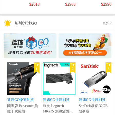
螢幕
螢幕
盤
$2618
$2988
$2990
(1920x1080/200Hz/0.5ms)
(120Hz/1920x1080/1ms)
燦坤速速GO
更多
Top
Top
Top
1
2
3
速速GO快速到貨
速速GO快速到貨
速速GO快速到貨
國際牌 Panasonic 負
羅技 Logitech
SanDisk晟碟 32GB
離子吹風機
MK235 無線鍵盤滑
隨身碟