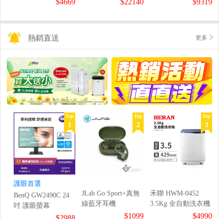
$4669
$22140
$9319
熱銷直送
更多
Top
Top
Top
1
2
3
護眼首選
JLab Go Sport+真無
禾聯 HWM-0452
BenQ GW2490C 24
線藍牙耳機
3.5Kg 全自動洗衣機
吋 護眼螢幕
$1099
$4990
$2988