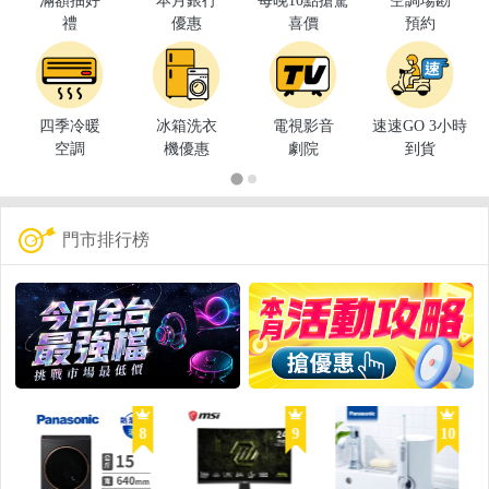
滿額抽好
本月銀行
每晚10點搶驚
空調場勘
禮
優惠
喜價
預約
四季冷暖
冰箱洗衣
電視影音
速速GO 3小時
空調
機優惠
劇院
到貨
門市排行榜
8
9
10