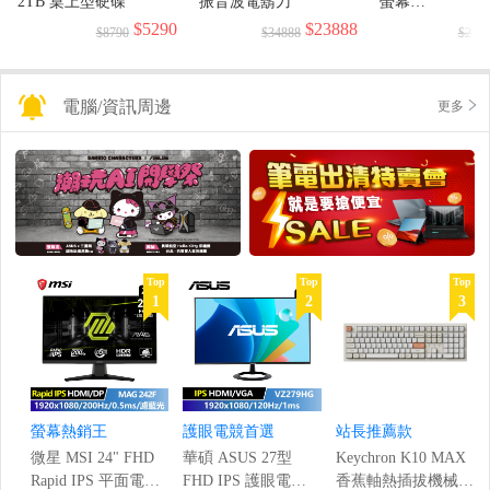
2TB 桌上型硬碟
振音波電鬍刀
螢幕
(1920x1080/144H
$5290
$23888
$8790
$34888
$299
電腦/資訊周邊
更多
Top
Top
Top
1
2
3
螢幕熱銷王
護眼電競首選
站長推薦款
微星 MSI 24" FHD
華碩 ASUS 27型
Keychron K10 MAX
Rapid IPS 平面電競
FHD IPS 護眼電競
香蕉軸熱插拔機械鍵