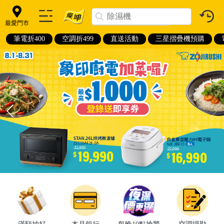
最愛門市
筆電折400
空調折499
直送活動
三星摺疊機預購