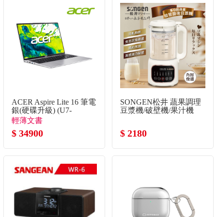
ACER Aspire Lite 16 筆電
SONGEN松井 蔬果調理
銀(硬碟升級) (U7-
豆漿機/破壁機/果汁機
155H/16G/1TB SSD/W11)
輕薄文書
$ 34900
$ 2180