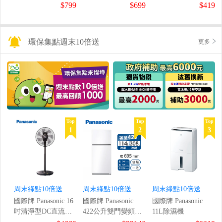
鼠組
$799
$699
$419
環保集點週末10倍送
更多
Top
Top
Top
1
2
3
周末綠點10倍送
周末綠點10倍送
周末綠點10倍送
國際牌 Panasonic 16
國際牌 Panasonic
國際牌 Panasonic
吋清淨型DC直流風
422公升雙門變頻冰
11L除濕機
扇
箱