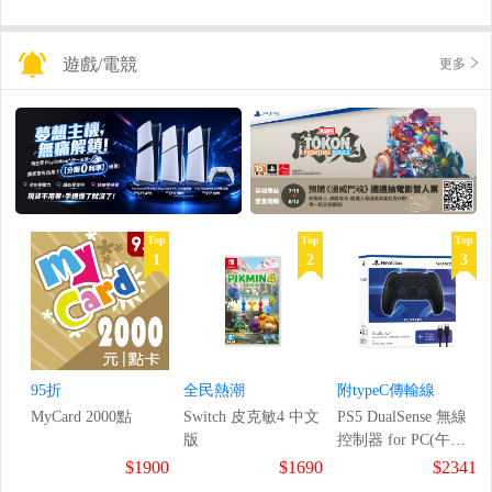
遊戲/電競
更多
Top
Top
Top
1
2
3
95折
全民熱潮
附typeC傳輸線
MyCard 2000點
Switch 皮克敏4 中文
PS5 DualSense 無線
版
控制器 for PC(午夜
黑)
$1900
$1690
$2341