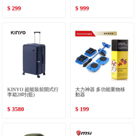
$ 299
$ 999
KINYO 超能裝前開式行
大力神器 多功能重物移
李箱28吋(藍)
動器
$ 3580
$ 199