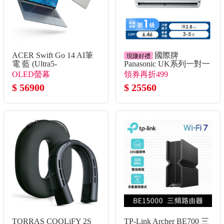
ACER Swift Go 14 AI筆
國際牌
現賺好禮
電 藍 (Ultra5-
Panasonic UK系列一對一
338H/32G/512G
變頻單冷空調
OLED螢幕
領券再折499
SSD/W11)
$ 56900
$ 25560
TORRAS COOLiFY 2S
TP-Link Archer BE700 三