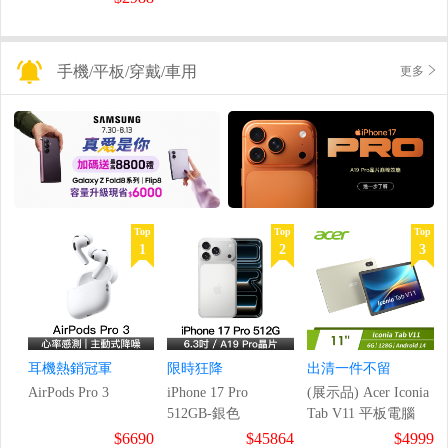
手機/平板/穿戴/車用
更多
Top
Top
Top
1
2
3
耳機熱銷冠軍
限時狂降
出清一件不留
AirPods Pro 3
iPhone 17 Pro
(展示品) Acer Iconia
512GB-銀色
Tab V11 平板電腦
$6690
$45864
$4999