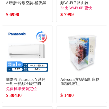
AI頸掛冷暖空調-極夜黑
頻Wi-Fi 7 路由器
3×比 Wi-Fi 6E 更快
$ 6990
$ 7999
國際牌 Panasonic Y系列
Advocate艾德福康 寵物
一對一變頻冷暖空調
血糖耗材組
免費標準安裝定位
$ 30430
$ 1400