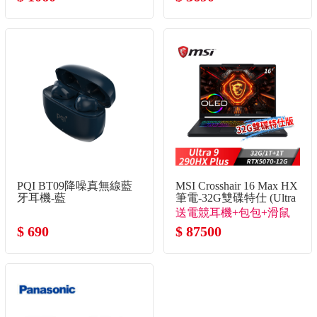
PQI BT09降噪真無線藍
MSI Crosshair 16 Max HX
牙耳機-藍
筆電-32G雙碟特仕 (Ultra
9-290HX
送電競耳機+包包+滑鼠
Plus/32G/1T+1T/RTX5070-
$ 690
+RJ45轉接線
$ 87500
12G)