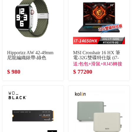
Hipporizz AW 42-49mm
MSI Crosshair 16 HX 筆
尼龍編織錶帶-綠色
電-32G雙碟特仕版 (i7-
14650HX/32G/1T+500G/RTX
送:包包+滑鼠+RJ45轉接
8G/Win11)
$ 980
線+隨行杯
$ 77200