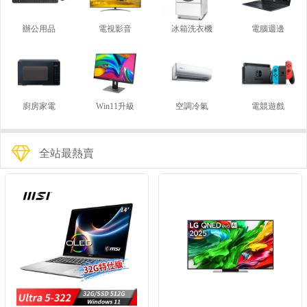
辦公用品
電視影音
冰箱洗衣機
電腦週邊
廚房家電
Win11升級
空調冷氣
電競遊戲
全站最熱賣