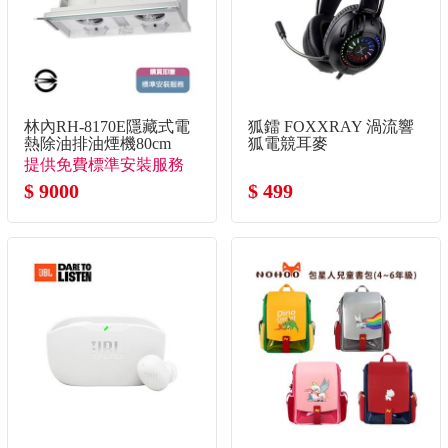
林內RH-8170E隱藏式電
狐鐳 FOXXRAY 渦流響
熱除油排油煙機80cm
狐電競耳麥
提供免費標準安裝服務
$ 9000
$ 499