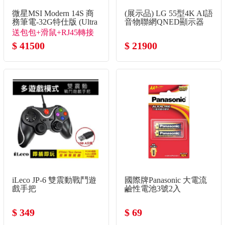
微星MSI Modern 14S 商
(展示品) LG 55型4K AI語
務筆電-32G特仕版 (Ultra
音物聯網QNED顯示器
5-322/32G/512G
送包包+滑鼠+RJ45轉接
SSD/Win11/銀色)
線
$ 41500
$ 21900
iLeco JP-6 雙震動戰鬥遊
國際牌Panasonic 大電流
戲手把
鹼性電池3號2入
$ 349
$ 69