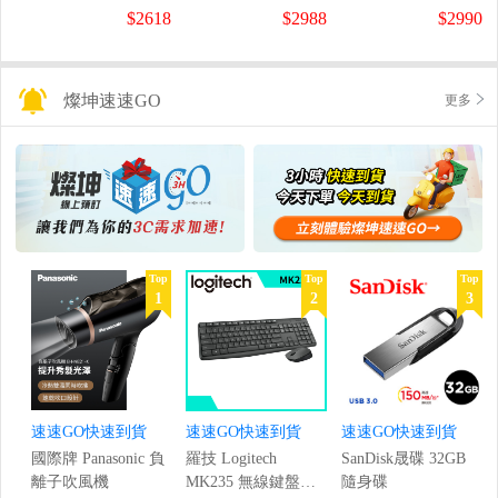
螢幕
螢幕
盤
$2618
$2988
$2990
(1920x1080/200Hz/0.5ms)
(120Hz/1920x1080/1ms)
燦坤速速GO
更多
Top
Top
Top
1
2
3
速速GO快速到貨
速速GO快速到貨
速速GO快速到貨
國際牌 Panasonic 負
羅技 Logitech
SanDisk晟碟 32GB
離子吹風機
MK235 無線鍵盤滑
隨身碟