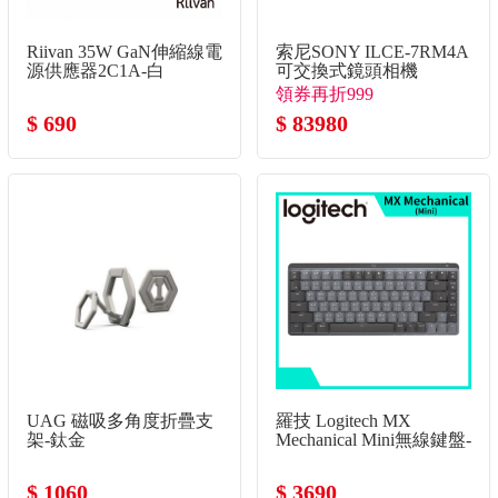
Riivan 35W GaN伸縮線電
索尼SONY ILCE-7RM4A
源供應器2C1A-白
可交換式鏡頭相機
領券再折999
$ 690
$ 83980
UAG 磁吸多角度折疊支
羅技 Logitech MX
架-鈦金
Mechanical Mini無線鍵盤-
黑
$ 1060
$ 3690