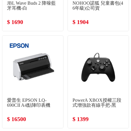
JBL Wave Buds 2 降噪藍
NOHOO諾狐 兒童書包(4
牙耳機-白
6年級)公司貨
$ 1690
$ 1904
愛普生 EPSON LQ-
PowerA XBOX授權三段
690CII A4點陣印表機
式增強款有線手把-黑
$ 16500
$ 1399