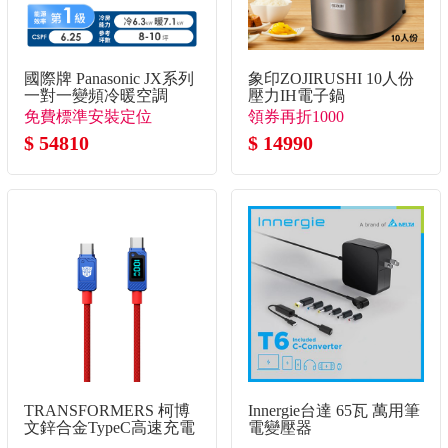
國際牌 Panasonic JX系列
象印ZOJIRUSHI 10人份
一對一變頻冷暖空調
壓力IH電子鍋
免費標準安裝定位
領券再折1000
$ 54810
$ 14990
TRANSFORMERS 柯博
Innergie台達 65瓦 萬用筆
文鋅合金TypeC高速充電
電變壓器
線