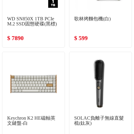
WD SN850X 1TB PCIe
歌林烤麵包機(白)
M.2 SSD固態硬碟(黑標)
$ 7890
$ 599
Keychron K2 HE磁軸英
SOLAC負離子無線直髮
文鍵盤-白
梳(鈦灰)