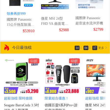
領券再折999
國際牌 Panasonic
微星 MSI 24型
國際牌 Panasonic
超音波水流沖牙機
FHD VA 曲面電競
15公斤熱泵除濕式
螢幕
$2799
$2988
滾筒洗衣機
0
$53910
(1920x1080/240Hz/1ms/1500R)
今日最強檔
:
:
14
04
16
更多
61折
69折
超殺強檔 限時搶購
限量組合優惠！
超殺強檔 限時
Seagate BarraCuda 3.5吋
德國百靈9系列Pro+諧
微星 MSI 24型 