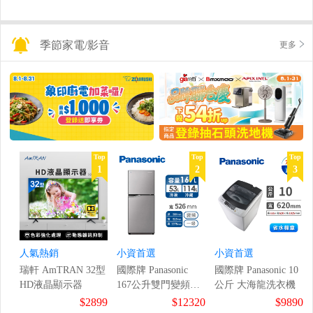
季節家電/影音
更多
Top
Top
Top
1
2
3
人氣熱銷
小資首選
小資首選
瑞軒 AmTRAN 32型
國際牌 Panasonic
國際牌 Panasonic 10
HD液晶顯示器
167公升雙門變頻冰
公斤 大海龍洗衣機
箱
$2899
$12320
$9890