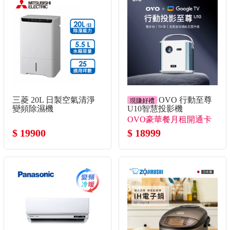
三菱 20L 日製空氣清淨
OVO 行動至尊
現賺好禮
變頻除濕機
U10智慧投影機
OVO豪華餐月租開通卡
$ 19900
+送月租開通卡*3！+送
$ 18999
月租開通卡30天*2！