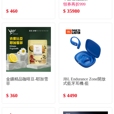
領券再折999
$ 460
$ 35980
金鑛精品咖啡豆-耶加雪
JBL Endurance Zone開放
菲
式藍牙耳機-藍
$ 360
$ 4490