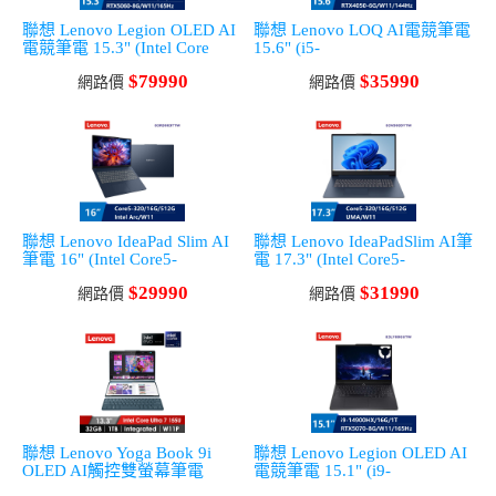
聯想 Lenovo Legion OLED AI
聯想 Lenovo LOQ AI電競筆電
電競筆電 15.3" (Intel Core
15.6" (i5-
Ultra 7-
13450HX/16G/512G/RTX4050
$79990
$35990
356H/32G/1T/RTX5060-
網路價
-6G/W11)
網路價
8G/W11)
聯想 Lenovo IdeaPad Slim AI
聯想 Lenovo IdeaPadSlim AI筆
筆電 16" (Intel Core5-
電 17.3" (Intel Core5-
320/16G/512G/Acr/W11)
320/16G/512G/UMA/W11)
$29990
$31990
網路價
網路價
聯想 Lenovo Yoga Book 9i
聯想 Lenovo Legion OLED AI
OLED AI觸控雙螢幕筆電
電競筆電 15.1" (i9-
13.3" (Intel Core Ultra7-
14900HX/16G/1T/RTX5070-