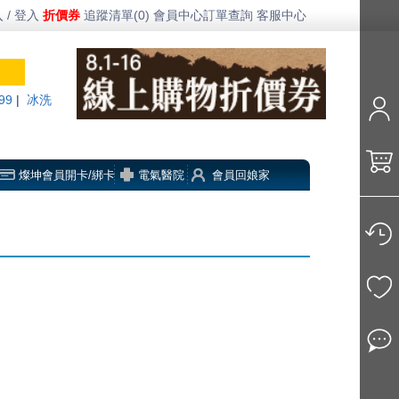
 / 登入
折價券
追蹤清單(0)
會員中心
訂單查詢
客服中心
99
|
冰洗
燦坤會員開卡/綁卡
電氣醫院
會員回娘家