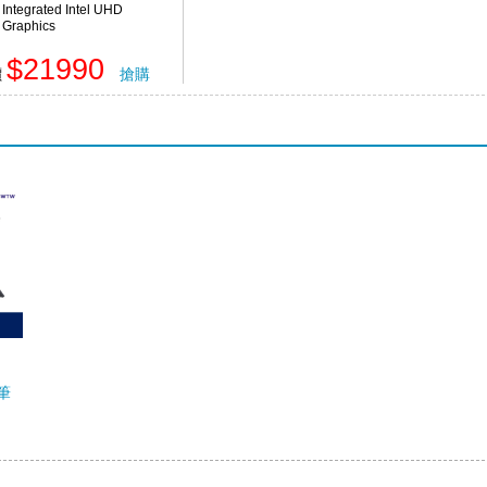
Integrated Intel UHD
Graphics
$21990
價
搶購
 筆
/UMA/W11)