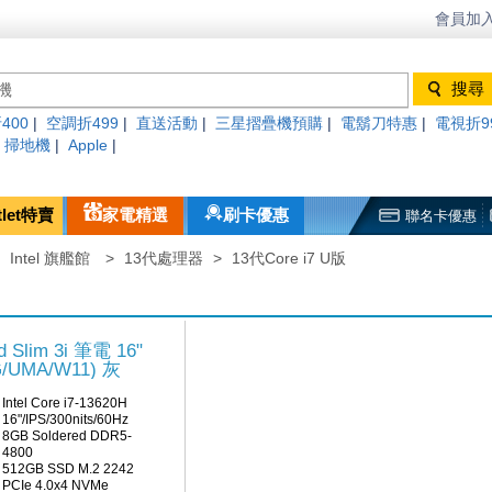
會員加入
400
|
空調折499
|
直送活動
|
三星摺疊機預購
|
電鬍刀特惠
|
電視折9
|
掃地機
|
Apple
|
tlet特賣
家電精選
刷卡優惠
聯名卡優惠
>
Intel 旗艦館
>
13代處理器
>
13代Core i7 U版
 Slim 3i 筆電 16"
2G/UMA/W11) 灰
Intel Core i7-13620H
16"/IPS/300nits/60Hz
8GB Soldered DDR5-
4800
512GB SSD M.2 2242
PCIe 4.0x4 NVMe