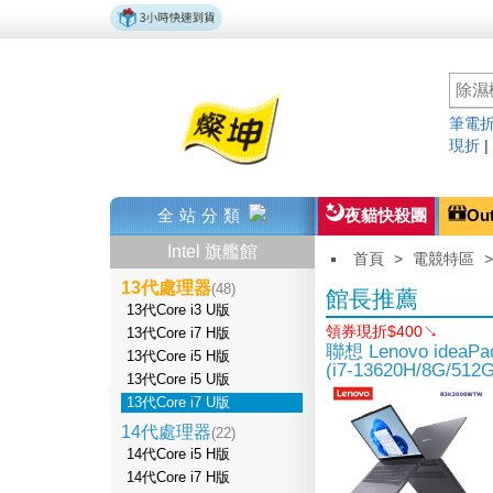
筆電折
現折
全站分類
夜貓快殺團
Ou
Intel 旗艦館
首頁
>
電競特區
13代處理器
(48)
館長推薦
13代Core i3 U版
領券現折$400↘
13代Core i7 H版
聯想 Lenovo ideaPad
13代Core i5 H版
(i7-13620H/8G/51
13代Core i5 U版
13代Core i7 U版
14代處理器
(22)
14代Core i5 H版
14代Core i7 H版