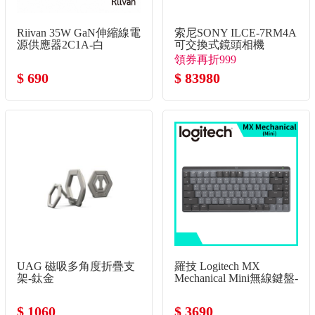
Riivan 35W GaN伸縮線電
索尼SONY ILCE-7RM4A
源供應器2C1A-白
可交換式鏡頭相機
領券再折999
$ 690
$ 83980
UAG 磁吸多角度折疊支
羅技 Logitech MX
架-鈦金
Mechanical Mini無線鍵盤-
黑
$ 1060
$ 3690