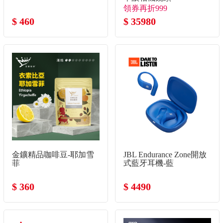
領券再折999
$ 460
$ 35980
金鑛精品咖啡豆-耶加雪
JBL Endurance Zone開放
菲
式藍牙耳機-藍
$ 360
$ 4490