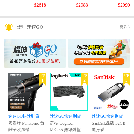
螢幕
螢幕
盤
$2618
$2988
$2990
(1920x1080/200Hz/0.5ms)
(120Hz/1920x1080/1ms)
燦坤速速GO
更多
Top
Top
Top
1
2
3
速速GO快速到貨
速速GO快速到貨
速速GO快速到貨
國際牌 Panasonic 負
羅技 Logitech
SanDisk晟碟 32GB
離子吹風機
MK235 無線鍵盤滑
隨身碟