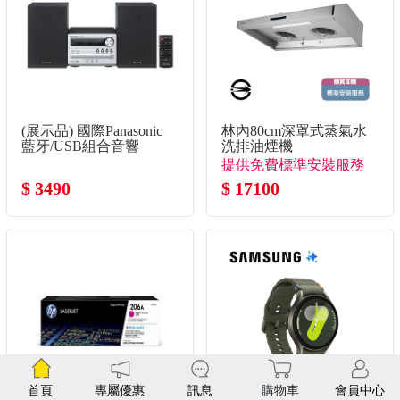
(展示品) 國際Panasonic
林內80cm深罩式蒸氣水
藍牙/USB組合音響
洗排油煙機
提供免費標準安裝服務
$ 3490
$ 17100
首頁
專屬優惠
訊息
購物車
會員中心