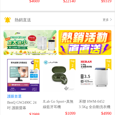
$4669
$22140
$9319
熱銷直送
更多
Top
Top
Top
1
2
3
護眼首選
JLab Go Sport+真無
禾聯 HWM-0452
BenQ GW2490C 24
線藍牙耳機
3.5Kg 全自動洗衣機
吋 護眼螢幕
$1099
$4990
$2988