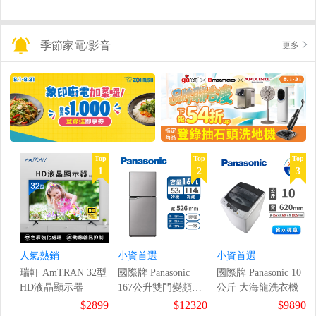
季節家電/影音
更多
Top
Top
Top
1
2
3
人氣熱銷
小資首選
小資首選
瑞軒 AmTRAN 32型
國際牌 Panasonic
國際牌 Panasonic 10
HD液晶顯示器
167公升雙門變頻冰
公斤 大海龍洗衣機
箱
$2899
$12320
$9890