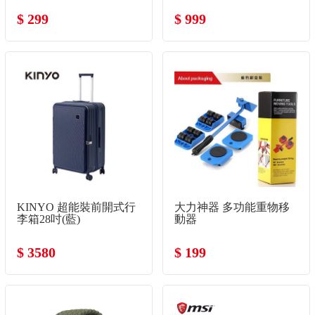
$ 299
$ 999
KINYO 超能裝前開式行
大力神器 多功能重物移
李箱28吋(藍)
動器
$ 3580
$ 199