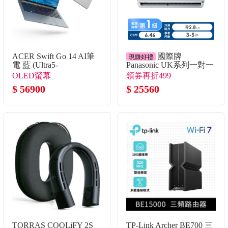
ACER Swift Go 14 AI筆
國際牌
現賺好禮
電 藍 (Ultra5-
Panasonic UK系列一對一
338H/32G/512G
變頻單冷空調
OLED螢幕
領券再折499
SSD/W11)
$ 56900
$ 25560
TORRAS COOLiFY 2S
TP-Link Archer BE700 三