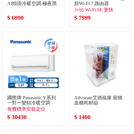
AI頸掛冷暖空調-極夜黑
頻Wi-Fi 7 路由器
3×比 Wi-Fi 6E 更快
$ 6990
$ 7999
國際牌 Panasonic Y系列
Advocate艾德福康 寵物
一對一變頻冷暖空調
血糖耗材組
免費標準安裝定位
$ 30430
$ 1400