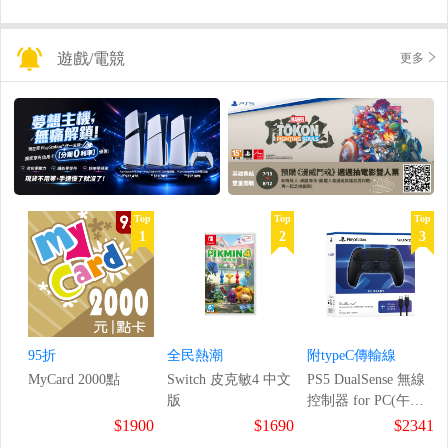
遊戲/電競
更多
Top
Top
Top
1
2
3
95折
全民熱潮
附typeC傳輸線
MyCard 2000點
Switch 皮克敏4 中文
PS5 DualSense 無線
版
控制器 for PC(午夜
黑)
$1900
$1690
$2341