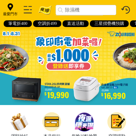
最愛門市
筆電折400
空調折499
直送活動
三星摺疊機預購