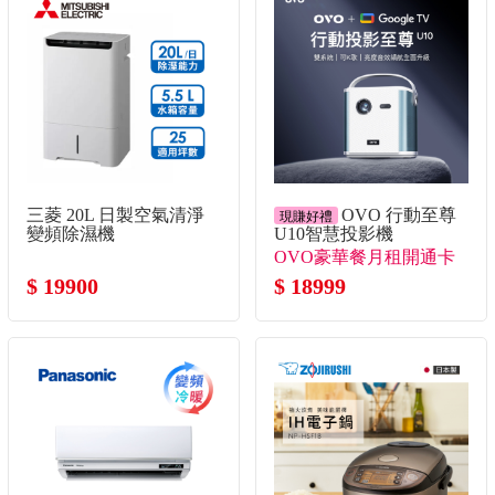
三菱 20L 日製空氣清淨
OVO 行動至尊
現賺好禮
變頻除濕機
U10智慧投影機
OVO豪華餐月租開通卡
$ 19900
+送月租開通卡*3！+送
$ 18999
月租開通卡30天*2！