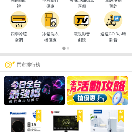
滿額抽好
本月銀行
每晚10點搶驚
空調場勘
禮
優惠
喜價
預約
四季冷暖
冰箱洗衣
電視影音
速速GO 3小時
空調
機優惠
劇院
到貨
門市排行榜
8
9
10