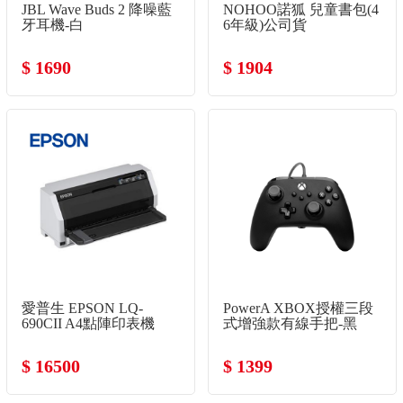
JBL Wave Buds 2 降噪藍
NOHOO諾狐 兒童書包(4
牙耳機-白
6年級)公司貨
$ 1690
$ 1904
愛普生 EPSON LQ-
PowerA XBOX授權三段
690CII A4點陣印表機
式增強款有線手把-黑
$ 16500
$ 1399