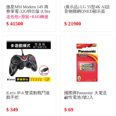
微星MSI Modern 14S 商
(展示品) LG 55型4K AI語
務筆電-32G特仕版 (Ultra
音物聯網QNED顯示器
5-322/32G/512G
送包包+滑鼠+RJ45轉接
SSD/Win11/銀色)
線
$ 41500
$ 21900
iLeco JP-6 雙震動戰鬥遊
國際牌Panasonic 大電流
戲手把
鹼性電池3號2入
$ 349
$ 69