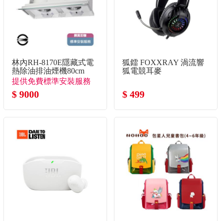
林內RH-8170E隱藏式電
狐鐳 FOXXRAY 渦流響
熱除油排油煙機80cm
狐電競耳麥
提供免費標準安裝服務
$ 9000
$ 499