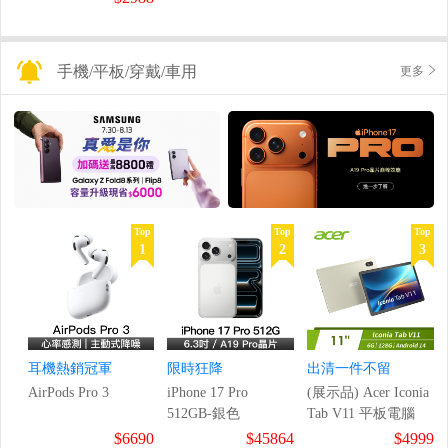
手機/平板/穿戴/車用
更多
Top
Top
Top
1
2
3
耳機熱銷冠軍
限時狂降
出清一件不留
AirPods Pro 3
iPhone 17 Pro
(展示品) Acer Iconia
512GB-銀色
Tab V11 平板電腦
$6690
$45864
$4999