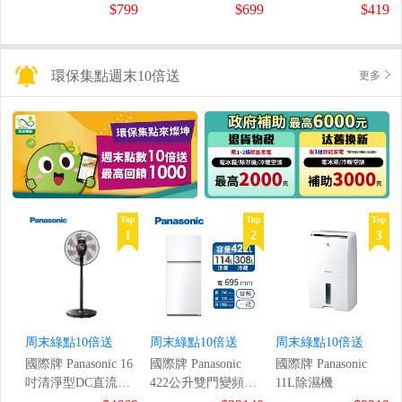
鼠組
$799
$699
$419
環保集點週末10倍送
更多
Top
Top
Top
1
2
3
周末綠點10倍送
周末綠點10倍送
周末綠點10倍送
國際牌 Panasonic 16
國際牌 Panasonic
國際牌 Panasonic
吋清淨型DC直流風
422公升雙門變頻冰
11L除濕機
扇
箱