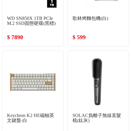
WD SN850X 1TB PCIe
歌林烤麵包機(白)
M.2 SSD固態硬碟(黑標)
$ 7890
$ 599
Keychron K2 HE磁軸英
SOLAC負離子無線直髮
文鍵盤-白
梳(鈦灰)