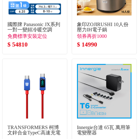
國際牌 Panasonic JX系列
象印ZOJIRUSHI 10人份
一對一變頻冷暖空調
壓力IH電子鍋
免費標準安裝定位
領券再折1000
$ 54810
$ 14990
TRANSFORMERS 柯博
Innergie台達 65瓦 萬用筆
文鋅合金TypeC高速充電
電變壓器
線