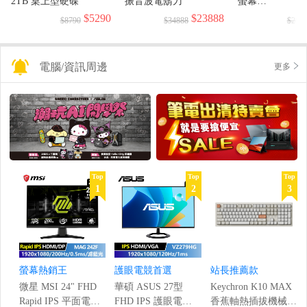
2TB 桌上型硬碟
振音波電鬍刀
螢幕
(1920x1080/144H
$5290
$23888
$8790
$34888
$299
電腦/資訊周邊
更多
Top
Top
Top
1
2
3
螢幕熱銷王
護眼電競首選
站長推薦款
微星 MSI 24" FHD
華碩 ASUS 27型
Keychron K10 MAX
Rapid IPS 平面電競
FHD IPS 護眼電競
香蕉軸熱插拔機械鍵