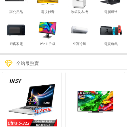
辦公用品
電視影音
冰箱洗衣機
電腦週邊
廚房家電
Win11升級
空調冷氣
電競遊戲
全站最熱賣