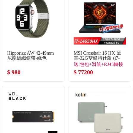
Hipporizz AW 42-49mm
MSI Crosshair 16 HX 筆
尼龍編織錶帶-綠色
電-32G雙碟特仕版 (i7-
14650HX/32G/1T+500G/RTX
送:包包+滑鼠+RJ45轉接
8G/Win11)
$ 980
線+隨行杯
$ 77200