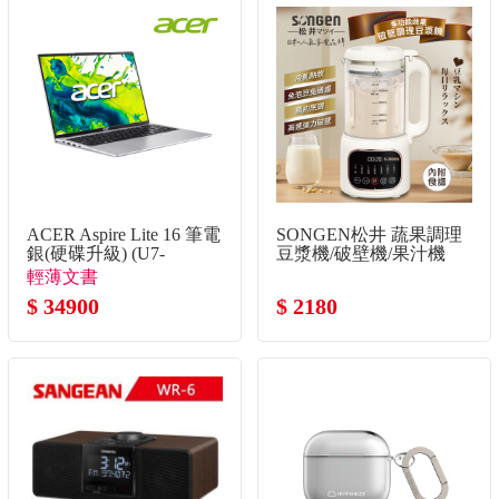
ACER Aspire Lite 16 筆電
SONGEN松井 蔬果調理
銀(硬碟升級) (U7-
豆漿機/破壁機/果汁機
155H/16G/1TB SSD/W11)
輕薄文書
$ 34900
$ 2180