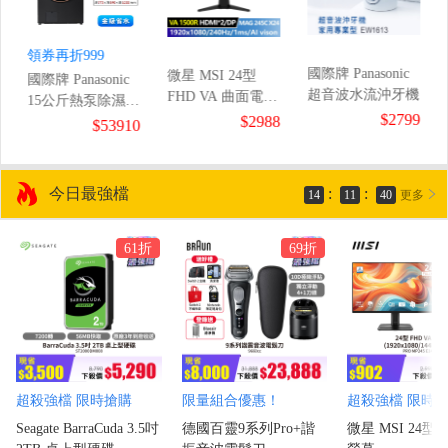
領券再折999
國際牌 Panasonic
微星 MSI 24型
國際牌 Panasonic
超音波水流沖牙機
FHD VA 曲面電競
15公斤熱泵除濕式
螢幕
$2799
$2988
滾筒洗衣機
0
$53910
(1920x1080/240Hz/1ms/1500R)
今日最強檔
:
:
14
11
38
更多
61折
69折
超殺強檔 限時搶購
限量組合優惠！
超殺強檔 限時
Seagate BarraCuda 3.5吋
德國百靈9系列Pro+諧
微星 MSI 24型 