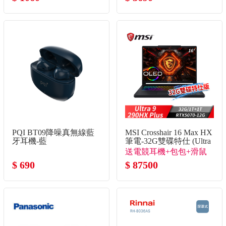
PQI BT09降噪真無線藍
MSI Crosshair 16 Max HX
牙耳機-藍
筆電-32G雙碟特仕 (Ultra
9-290HX
送電競耳機+包包+滑鼠
Plus/32G/1T+1T/RTX5070-
$ 690
+RJ45轉接線
$ 87500
12G)