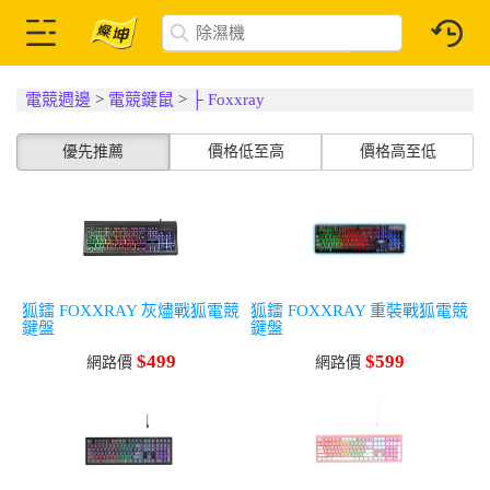
電競週邊
>
電競鍵鼠
>
├ Foxxray
優先推薦
價格低至高
價格高至低
狐鐳 FOXXRAY 灰燼戰狐電競
狐鐳 FOXXRAY 重裝戰狐電競
鍵盤
鍵盤
$499
$599
網路價
網路價