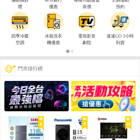
滿額抽好
本月銀行
每晚10點搶驚
空調場勘
禮
優惠
喜價
預約
四季冷暖
冰箱洗衣
電視影音
速速GO 3小時
空調
機優惠
劇院
到貨
門市排行榜
8
9
10