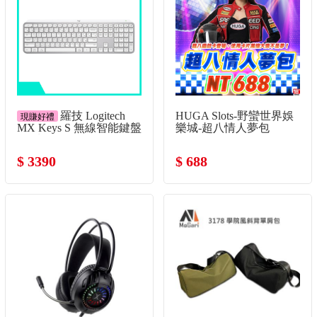
羅技 Logitech
HUGA Slots-野蠻世界娛
現賺好禮
MX Keys S 無線智能鍵盤
樂城-超八情人夢包
-珍珠白
$ 3390
$ 688