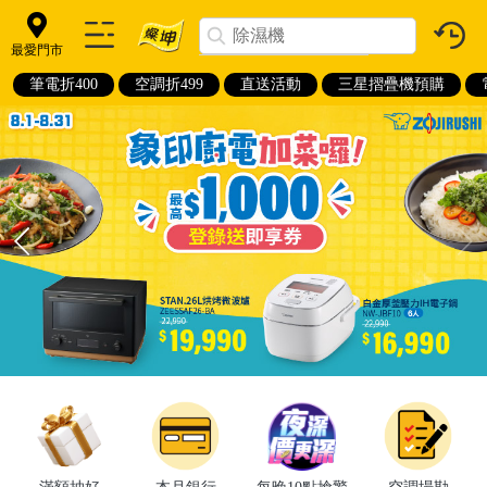
最愛門市
筆電折400
空調折499
直送活動
三星摺疊機預購