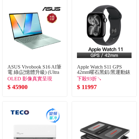
ASUS Vivobook S16 AI筆
Apple Watch S11 GPS
電 綠(記憶體升級) (Ultra
42mm曜石黑鋁/黑運動錶
5 325/16G+16G/512G
帶-S/M
OLED 影像真實呈現
下殺93折↘
SSD/W11)
$ 45900
$ 11997