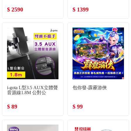
$ 2590
$ 1399
i-gota L型3.5 AUX立體聲
包你發-霹靂游俠
音源線1.8M 公對公
$ 89
$ 99