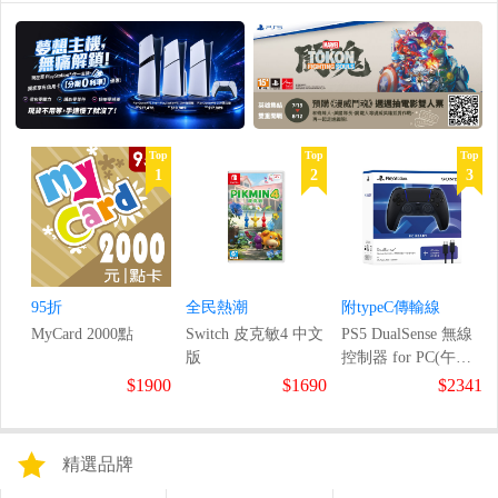
Top
Top
Top
1
2
3
95折
全民熱潮
附typeC傳輸線
MyCard 2000點
Switch 皮克敏4 中文
PS5 DualSense 無線
版
控制器 for PC(午夜
黑)
$1900
$1690
$2341
精選品牌