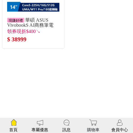
華碩 ASUS
現賺好禮
VivobookS AI商務筆電
14" (Intel Core Ultra5-
領券現折$400↘
225H/16G/512G/UMA/W11)
$ 38999
灰
首頁
專屬優惠
訊息
購物車
會員中心