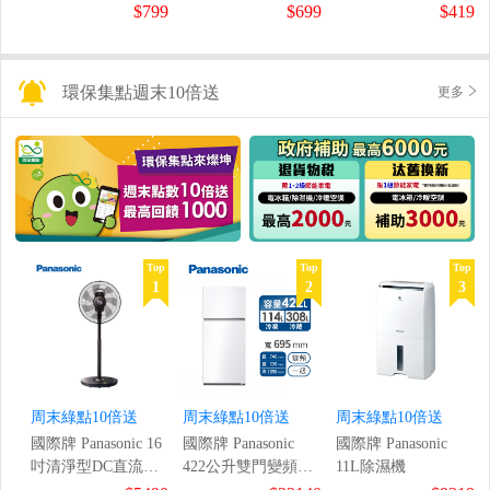
鼠組
$799
$699
$419
環保集點週末10倍送
更多
Top
Top
Top
1
2
3
周末綠點10倍送
周末綠點10倍送
周末綠點10倍送
國際牌 Panasonic 16
國際牌 Panasonic
國際牌 Panasonic
吋清淨型DC直流風
422公升雙門變頻冰
11L除濕機
扇
箱