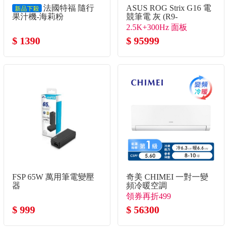
法國特福 隨行
ASUS ROG Strix G16 電
新品下殺
果汁機-海莉粉
競筆電 灰 (R9-
8940HX/16G/1TB
2.5K+300Hz 面板
SSD/GeForce RTX5080)
$ 1390
$ 95999
FSP 65W 萬用筆電變壓
奇美 CHIMEI 一對一變
器
頻冷暖空調
領券再折499
$ 999
$ 56300