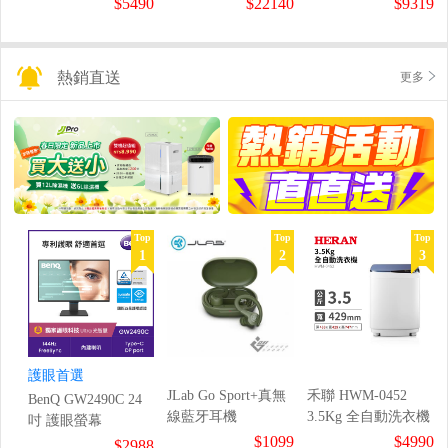
$5490
$22140
$9319
熱銷直送
更多
Top
Top
Top
1
2
3
護眼首選
JLab Go Sport+真無
禾聯 HWM-0452
BenQ GW2490C 24
線藍牙耳機
3.5Kg 全自動洗衣機
吋 護眼螢幕
$1099
$4990
$2988