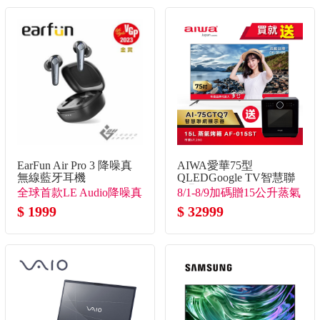
EarFun Air Pro 3 降噪真
AIWA愛華75型
無線藍牙耳機
QLEDGoogle TV智慧聯
網顯示器
全球首款LE Audio降噪真
8/1-8/9加碼贈15公升蒸氣
無線
$ 1999
烤箱(市價7990)
$ 32999