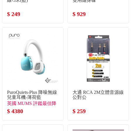
線-5米(藍)
雙用隨身碟
$ 249
$ 929
PuroQuiets-Plus 降噪無線
大通 RCA 2M立體音源線
兒童耳機-薄荷藍
公對公
英國 MUMS 評鑑最佳降
噪兒童耳機
$ 4380
$ 259