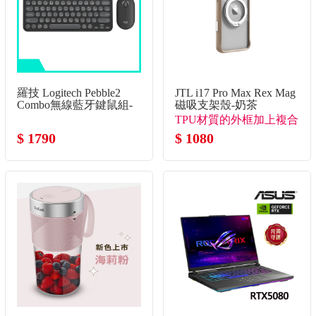
羅技 Logitech Pebble2
JTL i17 Pro Max Rex Mag
Combo無線藍牙鍵鼠組-
磁吸支架殼-奶茶
石墨灰
TPU材質的外框加上複合
$ 1790
背板
$ 1080