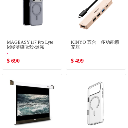
MAGEASY i17 Pro Lyte
KINYO 五合一多功能擴
M極薄磁吸殼-迷霧
充座
-
$ 690
$ 499