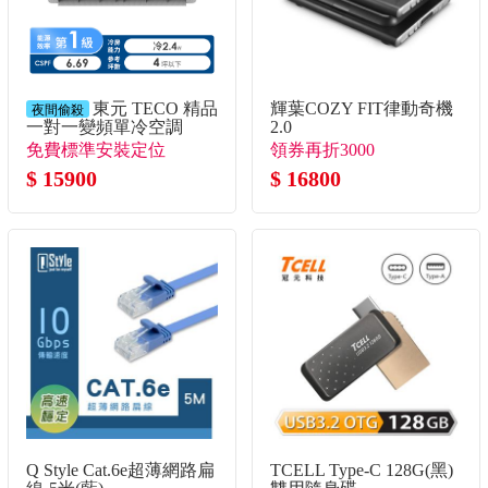
東元 TECO 精品
輝葉COZY FIT律動奇機
夜間偷殺
一對一變頻單冷空調
2.0
免費標準安裝定位
領券再折3000
$ 15900
$ 16800
Q Style Cat.6e超薄網路扁
TCELL Type-C 128G(黑)