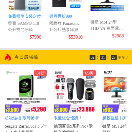
免費標準安裝定位
領券再折999
微星 MSI 24型
聲寶 SAMPO 118
國際牌 Panasonic
FHD VA 曲面電競
公升雙門冰箱
15公斤熱泵除濕式
螢幕
$2988
滾筒洗衣機
8
$7990
$53910
(1920x1080/240Hz/1ms
今日最強檔
:
:
02
31
27
更多
61折
69折
超殺強檔 限時搶購
限量組合優惠！
超殺強檔 限時
Seagate BarraCuda 3.5吋
德國百靈9系列Pro+諧
微星 MSI 24型 