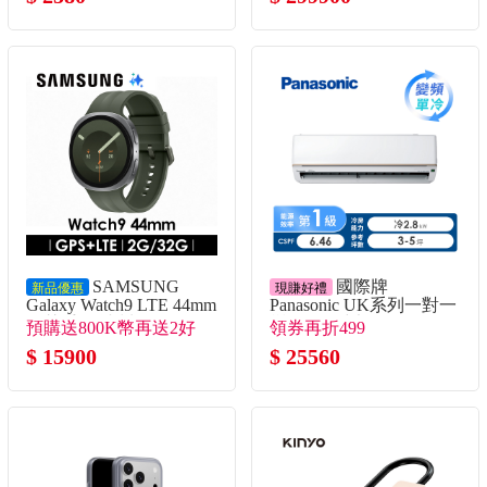
SAMSUNG
國際牌
新品優惠
現賺好禮
Galaxy Watch9 LTE 44mm
Panasonic UK系列一對一
智慧手錶 冰川銀
變頻單冷空調
預購送800K幣再送2好
領券再折499
禮！
$ 15900
$ 25560