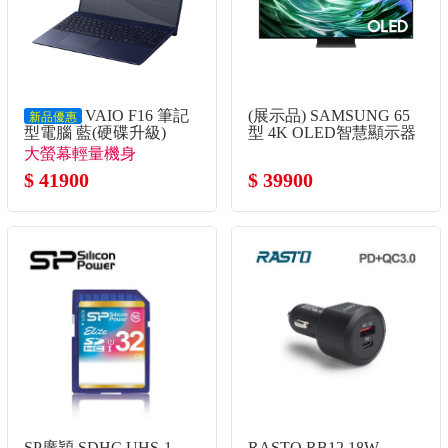
VAIO F16 筆記
(展示品) SAMSUNG 65
新品優惠
型電腦 藍(硬碟升級)
型 4K OLED智慧顯示器
(Core5-120U/16G/1TB
大螢幕輕量機身
SSD/W11P)
$ 41900
$ 39900
SP廣穎 SDHC UHS-1
RASTO RB12 18W