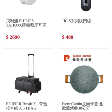
飛利浦 PHILIPS
JJC S系列快門線
TAH6000降噪藍牙耳罩
式耳機-白
$ 2690
$ 480
EDIFIER Break X1 背包
PierreCardin皮爾卡登 北
拉車組 X1-TBAG
歐煎烤盤38公分