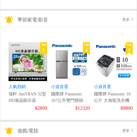
季節家電/影音
更多
Top
Top
Top
1
2
3
人氣熱銷
小資首選
小資首選
瑞軒 AmTRAN 32型
國際牌 Panasonic
國際牌 Panasonic 10
HD液晶顯示器
167公升雙門變頻冰
公斤 大海龍洗衣機
箱
$2899
$12320
$9890
遊戲/電競
更多