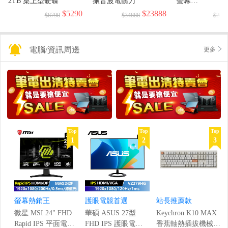
2TB 桌上型硬碟
振音波電鬍刀
螢幕
(1920x1080/144H
$5290
$23888
$8790
$34888
$299
電腦/資訊周邊
更多
Top
Top
Top
1
2
3
螢幕熱銷王
護眼電競首選
站長推薦款
微星 MSI 24" FHD
華碩 ASUS 27型
Keychron K10 MAX
Rapid IPS 平面電競
FHD IPS 護眼電競
香蕉軸熱插拔機械鍵