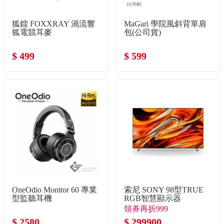
狐鐳 FOXXRAY 渦流響
MaGari 學院風斜背單肩
狐電競耳麥
包(公司貨)
$ 499
$ 599
OneOdio Monitor 60 專業
索尼 SONY 98型TRUE
型監聽耳機
RGB智慧顯示器
領券再折999
$ 2580
$ 299900