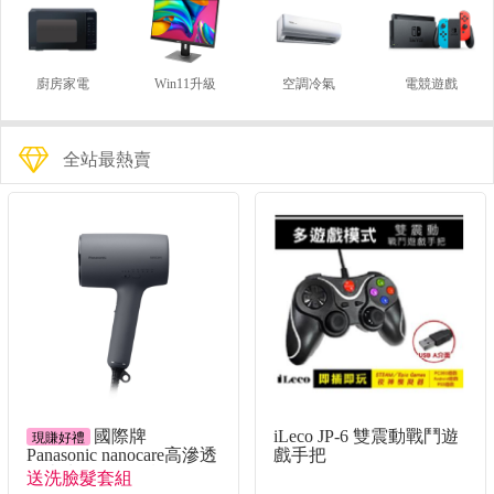
廚房家電
Win11升級
空調冷氣
電競遊戲
全站最熱賣
國際牌
iLeco JP-6 雙震動戰鬥遊
現賺好禮
Panasonic nanocare高滲透
戲手把
奈米水離子吹風機
送洗臉髮套組