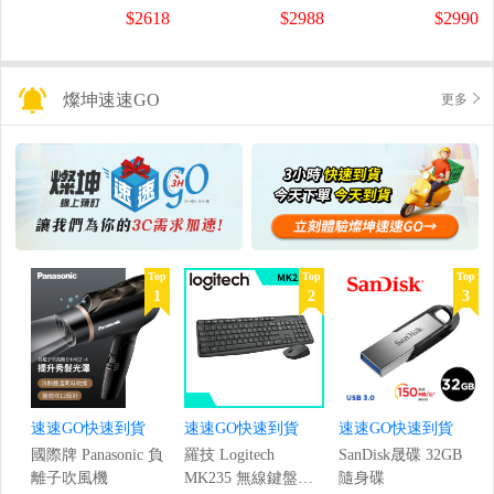
螢幕
螢幕
盤
$2618
$2988
$2990
(1920x1080/200Hz/0.5ms)
(120Hz/1920x1080/1ms)
燦坤速速GO
更多
Top
Top
Top
1
2
3
速速GO快速到貨
速速GO快速到貨
速速GO快速到貨
國際牌 Panasonic 負
羅技 Logitech
SanDisk晟碟 32GB
離子吹風機
MK235 無線鍵盤滑
隨身碟