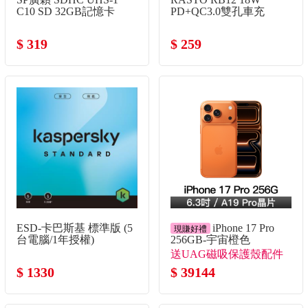
C10 SD 32GB記憶卡
PD+QC3.0雙孔車充
$ 319
$ 259
ESD-卡巴斯基 標準版 (5
iPhone 17 Pro
現賺好禮
台電腦/1年授權)
256GB-宇宙橙色
送UAG磁吸保護殼配件
$ 1330
組！
$ 39144