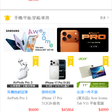
手機/平板/穿戴/車用
更多
Top
Top
Top
1
2
3
耳機熱銷冠軍
限時狂降
出清一件不留
AirPods Pro 3
iPhone 17 Pro
(展示品) Acer Iconia
512GB-銀色
Tab V11 平板電腦
$6690
$45864
$4999