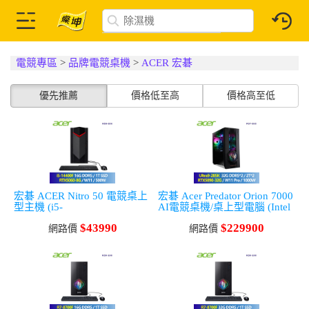
電競專區
>
品牌電競桌機
>
ACER 宏碁
優先推薦
價格低至高
價格高至低
宏碁 ACER Nitro 50 電競桌上
宏碁 Acer Predator Orion 7000
型主機 (i5-
AI電競桌機/桌上型電腦 (Intel
14400F/16G/1T/RTX5060-
Core Ultra9-285K/32G
$43990
$229900
8G/W11)
網路價
DDR5*2/2T SSD+2T
網路價
HDD/RTX5090-32G/W11
Pro/1200W) 黑