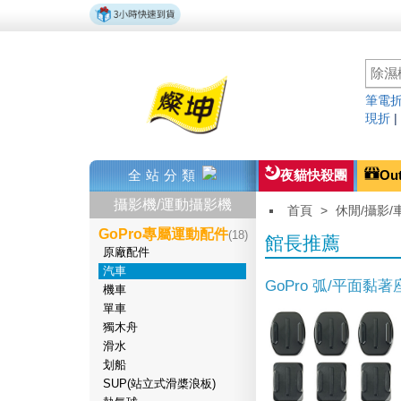
筆電折
現折
全站分類
夜貓快殺團
Ou
攝影機/運動攝影機
首頁
>
休閒/攝影/
GoPro專屬運動配件
(18)
館長推薦
原廠配件
汽車
GoPro 弧/平面黏著
機車
單車
獨木舟
滑水
划船
SUP(站立式滑槳浪板)