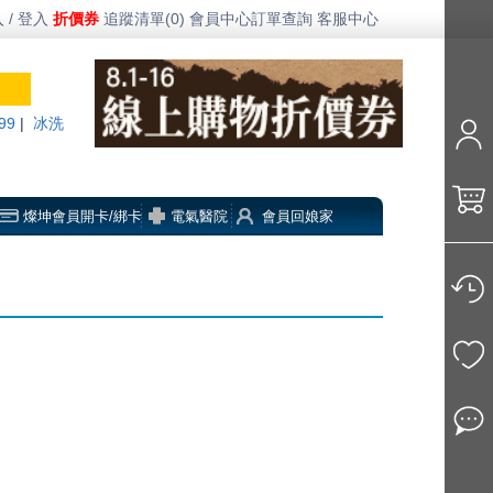
 / 登入
折價券
追蹤清單(0)
會員中心
訂單查詢
客服中心
99
|
冰洗
燦坤會員開卡/綁卡
電氣醫院
會員回娘家