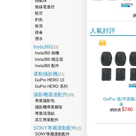
熱氣球
無線電遙控
航空
釣魚
衝浪
人氣好評
跳傘
潛水
1
Insta360
(33)
Insta360 相機
Insta360 穩定器
Insta360 配件
運動攝影機
(21)
GoPro HERO 13
GoPro HERO 系列
攝影機週邊配件
(29)
GoPro 弧/平面
專業攝影包
座
攝影機專業腳架
$740
網路價
專業清潔組
其它專業配件
SONY專屬運動配件
(2)
SONY專屬運動配件