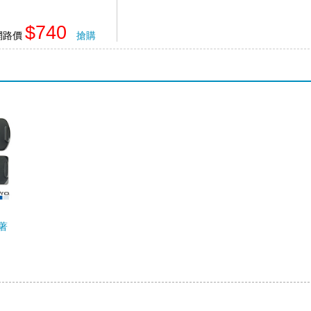
$740
網路價
搶購
黏著