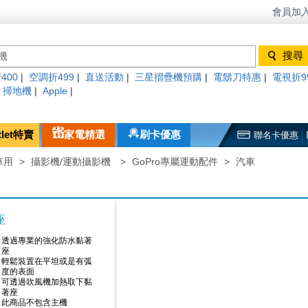
會員加入
400
|
空調折499
|
直送活動
|
三星摺疊機預購
|
電鬍刀特惠
|
電視折9
|
掃地機
|
Apple
|
tlet特賣
家電精選
刷卡優惠
聯名卡優惠
車用
>
攝影機/運動攝影機
>
GoPro專屬運動配件
>
汽車
座
透過專業的強化防水黏著
座
輕鬆裝置在平坦或是有弧
度的表面
可透過吹風機加熱取下黏
著座
此商品不包含主機