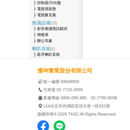
├ 控制器/方向盤
├ 電競滑鼠墊
├ 電競麥克風
會議設備
(13)
├ 影音會議視訊鏡頭
├ 簡報筆
├ 辦公耳麥
喇叭音箱
(1)
├ 藍牙喇叭音箱