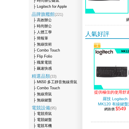
├ 時尚辦公鍵鼠
├ Logitech for Apple
品牌旗艦館
(221)
├ 高效辦公
├ 時尚辦公
├ 人體工學
人氣好評
├ 簡報筆
├ 無線技術
1
├ Combo Touch
├ Flip Folio
├ 職業電競
├ 飆速快感
精選品類
(33)
├ M650 多工靜音無線滑鼠
├ Combo Touch
提供極佳的使用舒
├ 無線滑鼠
羅技 Logitech
├ 無線鍵盤
MK120 有線鍵
電競設備
$549
(95)
網路價
鼠組合
├ 電競滑鼠
├ 電競鍵盤
├ 電競耳機