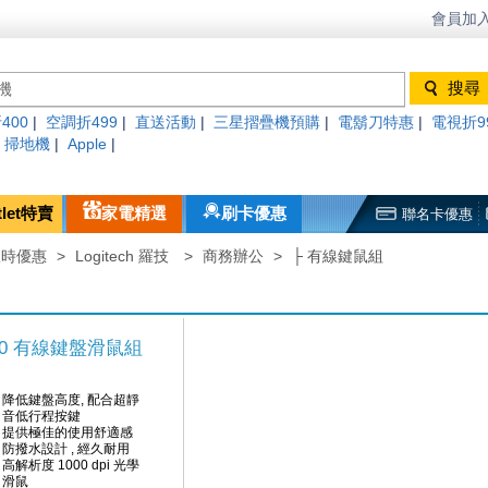
會員加入
400
|
空調折499
|
直送活動
|
三星摺疊機預購
|
電鬍刀特惠
|
電視折9
|
掃地機
|
Apple
|
tlet特賣
家電精選
刷卡優惠
聯名卡優惠
限時優惠
>
Logitech 羅技
>
商務辦公
>
├ 有線鍵鼠組
K120 有線鍵盤滑鼠組
降低鍵盤高度, 配合超靜
音低行程按鍵
提供極佳的使用舒適感
防撥水設計 , 經久耐用
高解析度 1000 dpi 光學
滑鼠