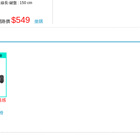
線長-鍵盤 : 150 cm
$549
網路價
搶購
適感
盤滑