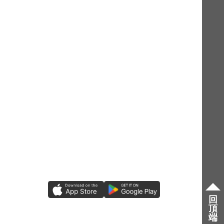
回
頂
端