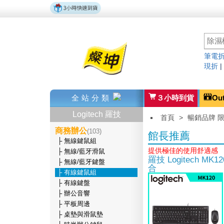
筆電折
現折
全站分類
３小時到貨
Ou
Logitech 羅技
首頁
>
暢銷品牌 
商務辦公
(103)
館長推薦
├ 無線鍵鼠組
提供極佳的使用舒適感
├ 無線/藍牙滑鼠
羅技 Logitech M
├ 無線/藍牙鍵盤
合
├ 有線鍵鼠組
├ 有線鍵盤
├ 辦公音響
├ 平板周邊
├ 桌墊與滑鼠墊