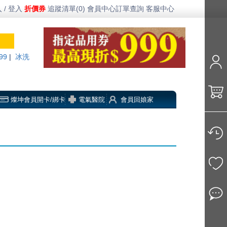
 / 登入
折價券
追蹤清單(0)
會員中心
訂單查詢
客服中心
99
|
冰洗
燦坤會員開卡/綁卡
電氣醫院
會員回娘家