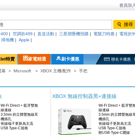
會員加入
400
|
空調折499
|
直送活動
|
三星摺疊機預購
|
電鬍刀特惠
|
電視折9
|
掃地機
|
Apple
|
tlet特賣
家電精選
刷卡優惠
聯名卡優惠
螢幕
>
Microsoft
>
XBOX 主機/配件
>
手把
白
XBOX 無線控制器黑+連接線
Wi-Fi Direct + 藍牙雙無
Wi-Fi Direct + 藍牙雙
線連線
線連線
3.5mm 的立體聲無線耳
3.5mm 的立體聲無線
機插孔
機插孔
有線端子更新為主流
有線端子更新為主流
USB Type-C規格
USB Type-C規格
附USB-Type-C纜線