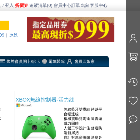
 / 登入
折價券
追蹤清單(0)
會員中心
訂單查詢
客服中心
99
|
冰洗
燦坤會員開卡/綁卡
電氣醫院
會員回娘家
XBOX無線控制器-活力綠
無
無線藍牙雙模組 跨越平
台暢連線
耳
板機震動雙馬達 逼真遊
戲力回饋
人體工學設計佳 舒適防
滑新握把
自訂對應多按鈕 適應各