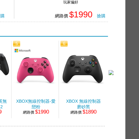
玩家偏好
$1990
搶購
網路價
搶購
5
6
7
菁英無
XBOX無線控制器-愛
XBOX 無線控制器
XBOX 無線
2
戀粉
磨砂黑
衝擊藍
9
$1990
$1890
$19
網路價
網路價
網路價