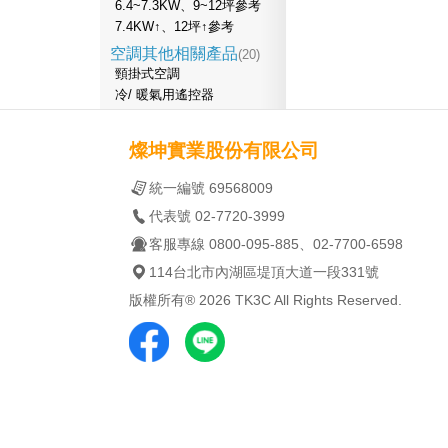
6.4~7.3KW、9~12坪參考
7.4KW↑、12坪↑參考
空調其他相關產品
(20)
頸掛式空調
冷/ 暖氣用遙控器