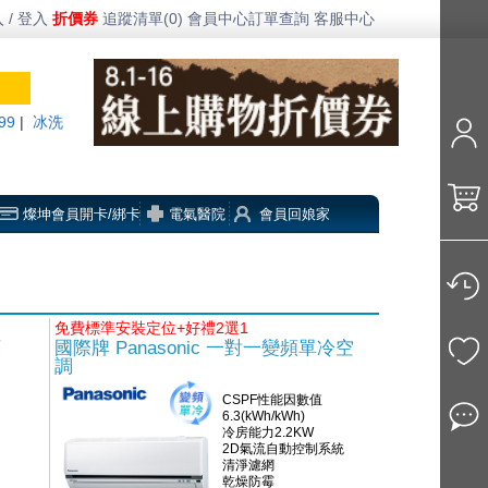
 / 登入
折價券
追蹤清單(0)
會員中心
訂單查詢
客服中心
99
|
冰洗
燦坤會員開卡/綁卡
電氣醫院
會員回娘家
免費標準安裝定位+好禮2選1
頻
國際牌 Panasonic 一對一變頻單冷空
調
CSPF性能因數值
h
6.3(kWh/kWh)
冷房能力2.2KW
2D氣流自動控制系統
清淨濾網
乾燥防霉