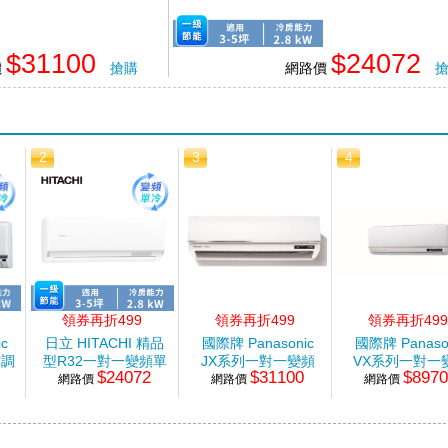
$31100
$24072
價
搶購
網路價
2
3
4
領券再折499
領券再折499
領券再折499
c
日立 HITACHI 精品
國際牌 Panasonic
國際牌 Panaso
空調
型R32一對一變頻單
JX系列一對一變頻
VX系列一對一
$24072
$31100
$897
網路價
冷空調
網路價
單冷空調
網路價
冷暖空調