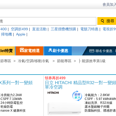
會員加入
400
|
空調折499
|
直送活動
|
三星摺疊機預購
|
電鬍刀特惠
|
電視折9
|
掃地機
|
Apple
|
tlet特賣
家電精選
刷卡優惠
聯名卡優惠
季節專區
>
冷氣/空調/移動冷氣
>
節能專區
>
├ 能源效率第1級
領券再折499
c JX系列一對一變頻
日立 HITACHI 精品型R32一對一變
單冷空調
冷房能力2.2kW
冷氣能力：2.8KW
CSPF:7.10kWh
CSPF：5.97 kWh/kW
24小時防霉監控
凍結洗淨、R32冷媒
乾燥防霉
露水盤銀離子抑菌
nanoe X 健康科技
防腐蝕科技、體感舒適