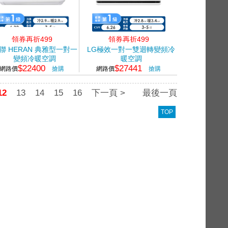
領券再折499
領券再折499
聯 HERAN 典雅型一對一
LG極效一對一雙迴轉變頻冷
變頻冷暖空調
暖空調
$22400
$27441
網路價
搶購
網路價
搶購
12
13
14
15
16
下一頁 >
最後一頁
TOP