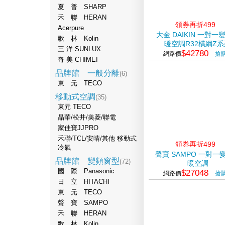
夏 普 SHARP
禾 聯 HERAN
領券再折499
Acerpure
大金 DAIKIN 一對一
歌 林 Kolin
暖空調R32橫綱Z系
三 洋 SUNLUX
$42780
網路價
搶
奇 美 CHIMEI
品牌館 一般分離
(6)
東 元 TECO
移動式空調
(35)
東元 TECO
晶華/松井/美菱/聯電
家佳寶JJPRO
禾聯/TCL/安晴/其他 移動式
領券再折499
冷氣
聲寶 SAMPO 一對一
品牌館 變頻窗型
(72)
暖空調
國 際 Panasonic
$27048
網路價
搶
日 立 HITACHI
東 元 TECO
聲 寶 SAMPO
禾 聯 HERAN
歌 林 Kolin