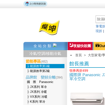
筆電折
現折
全站分類
夜貓快殺團
Ou
冷氣/空調/移動冷氣
首頁
>
大型家電/
節能專區
(482)
館長推薦
├ 能源效率第1級
領券再折499
├ 能源效率第2級
國際牌 Panasoni
品牌館 變頻分離
(394)
單冷空調
國 際 Panasonic
├ JX系列 單冷
├ JX系列 冷暖
├ VX系列 冷暖
├ K系列 單冷