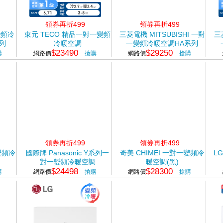
領券再折499
領券再折499
變頻冷
東元 TECO 精品一對一變頻
三菱電機 MITSUBISHI 一對
三
列
冷暖空調
一變頻冷暖空調HA系列
$23490
$29250
(R32)
購
網路價
搶購
網路價
搶購
領券再折499
領券再折499
變頻冷
國際牌 Panasonic Y系列一
奇美 CHIMEI 一對一變頻冷
L
對一變頻冷暖空調
暖空調(黑)
$24498
$28300
購
網路價
搶購
網路價
搶購