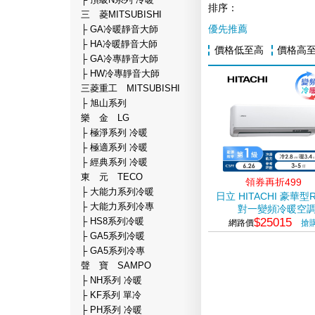
├ 頂級N系列 冷暖
排序：
三 菱MITSUBISHI
優先推薦
├ GA冷暖靜音大師
├ HA冷暖靜音大師
價格低至高
價格高
├ GA冷專靜音大師
├ HW冷專靜音大師
三菱重工 MITSUBISHI
├ 旭山系列
樂 金 LG
├ 極淨系列 冷暖
├ 極適系列 冷暖
├ 經典系列 冷暖
東 元 TECO
領券再折499
├ 大能力系列冷暖
日立 HITACHI 豪華型
├ 大能力系列冷專
對一變頻冷暖空
$25015
├ HS8系列冷暖
網路價
搶
├ GA5系列冷暖
├ GA5系列冷專
聲 寶 SAMPO
├ NH系列 冷暖
├ KF系列 單冷
├ PH系列 冷暖