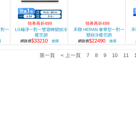
領券再折499
領券再折499
一對一
LG極淨一對一雙迴轉變頻冷
禾聯 HERAN 奢華型一對一
禾
暖空調
變頻冷暖空調
$33210
$22490
購
網路價
搶購
網路價
搶購
第一頁
< 上一頁
7
8
9
10
11