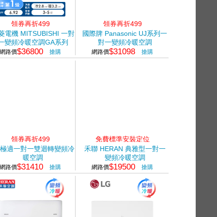
領券再折499
領券再折499
菱電機 MITSUBISHI 一對
國際牌 Panasonic UJ系列一
一變頻冷暖空調GA系列
對一變頻冷暖空調
$36800
$31098
(R32)
網路價
搶購
網路價
搶購
領券再折499
免費標準安裝定位
G極適一對一雙迴轉變頻冷
禾聯 HERAN 典雅型一對一
暖空調
變頻冷暖空調
$31410
$19500
網路價
搶購
網路價
搶購