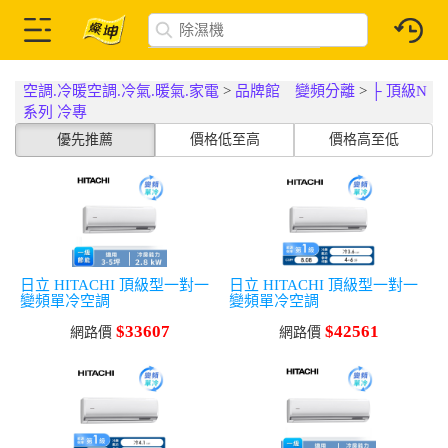
空調.冷暖空調.冷氣.暖氣.家電
>
品牌館 變頻分離
>
├ 頂級N
系列 冷專
優先推薦
價格低至高
價格高至低
日立 HITACHI 頂級型一對一
日立 HITACHI 頂級型一對一
變頻單冷空調
變頻單冷空調
$33607
$42561
網路價
網路價