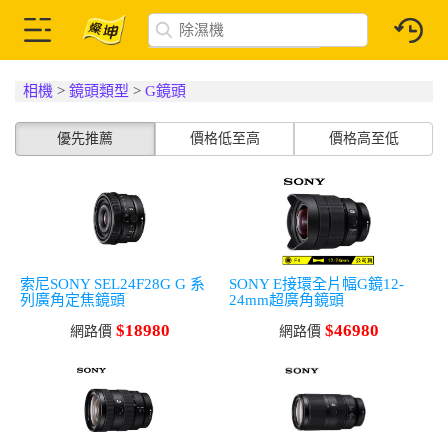
相機
>
鏡頭類型
>
G鏡頭
優先推薦
價格低至高
價格高至低
索尼SONY SEL24F28G G 系
SONY E接環全片幅G鏡12-
列廣角定焦鏡頭
24mm超廣角鏡頭
$18980
$46980
網路價
網路價