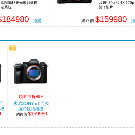
進階5軸8級光學影像穩
以 8K 30p 和 4K 120p
定系統
製作影片
最高1/80000秒快門速度
759 點相位式偵測
達到閃光燈完全同步
$184980
$159980
搶購
網路價
2
領券再折999
 可
索尼SONY α1 可交
相機
換式鏡頭相機-
0
$159980
網路價
BODY