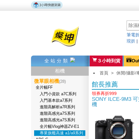
筆電折
現折
全站分類
３小時到貨
Ou
相機
首頁
>
休閒/攝影/
微單眼相機
(28)
館長推薦
全片幅FF
領券再折999
入門小資款 a7C系列
SONY ILCE-9M
入門基本款a7系列
機
進階高解析a7R系列
進階高感光a7S系列
進階高感光a7S系列
全片幅Vlog神器ZV-E1
專業旗艦高速 a1/a9系列