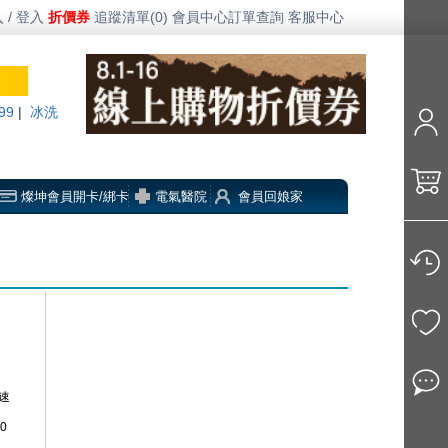
 / 登入
折價券
追蹤清單(0)
會員中心
訂單查詢
客服中心
99
|
冰洗
燦坤會員開卡/綁卡
電氣醫院
會員回娘家
將速
0