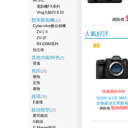
APS-C
電影機FX系列
Vlog大師ZV-E10
網路價
類單眼相機
(12)
Cyber-shot數位相機
ZV-1 II
人氣好評
ZV-1F
RX100M系列
1
拍立得
其他功能/特色
(2)
望遠
焦距
(26)
變焦
定焦
廣角
領券再折999
接環
(30)
SONY ILCE-9M3
E接環
交換鏡頭式單眼
$18498
網路價
鏡頭類型
(23)
蔡司鏡頭
G鏡頭
G Master鏡頭