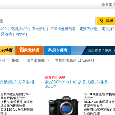
會員加入
400
|
空調折499
|
直送活動
|
三星摺疊機預購
|
電鬍刀特惠
|
電視折9
|
掃地機
|
Apple
|
tlet特賣
家電精選
刷卡優惠
聯名卡優惠
車用
>
相機
>
微單眼相機
>
專業旗艦高速 a1/a9系列
領券再折999
3 可交換鏡頭式單眼相
索尼SONY α1 可交換式鏡頭相機-
BODY
首款內建全域快門2460
5,010 萬像素/全片幅感
萬全片幅感光元件
光元件
搭載AI 處理元件 實現精
BIONZ XR 處理器可
準多元的辨識效果
度提升達 8 倍
高速120 fps 無黑屏連續
自動對焦/曝光追蹤的 3
拍攝
fps連拍功能