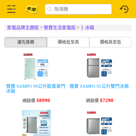
家電品牌主題館
>
聲寶生活家電館
>
├ 冰箱
優先推薦
價格低至高
價格高至低
聲寶 SAMPO 99公升歐風單門
聲寶 SAMPO 92公升雙門冰箱
冰箱
$8990
$7290
網路價
網路價