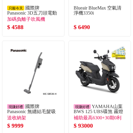
國際牌
Blueair BlueMax 空氣清
只殺今天
Panasonic 3D五刀頭電動
淨機3350i
刮鬍刀
加碼負離子吹風機
$ 4588
$ 6490
國際牌
YAMAHA山葉
現賺好禮
現賺好禮
Panasonic 無纏結毛髮吸
BWS 125 UBS碟煞 霧燈
塵器
版 棕
送收納架
補助最高6300+30期0利
$ 9999
率 送燦坤提貨券3千
$ 93000