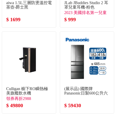
aiwa 1.5L三層防燙溫控電
JLab JBuddies Studio 2 耳
茶壺-爵士黑
罩兒童耳機-粉色
2023 美國排名第一兒童
$ 1699
耳機品牌
$ 999
Culligan 櫥下RO瞬熱極
(展示品) 國際牌
美旗艦飲水機
Panasonic日製600公升六
門變頻玻璃冰箱
領券再折2988
$ 49800
$ 59430