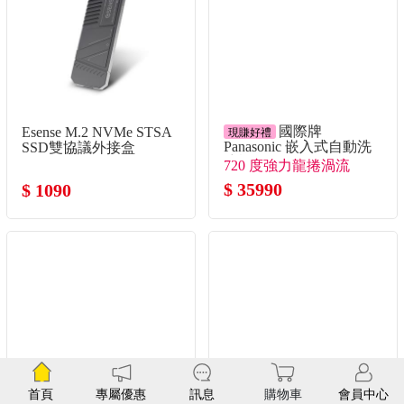
Esense M.2 NVMe STSA
國際牌
現賺好禮
SSD雙協議外接盒
Panasonic 嵌入式自動洗
碗機
720 度強力龍捲渦流
$ 1090
$ 35990
首頁
專屬優惠
訊息
購物車
會員中心