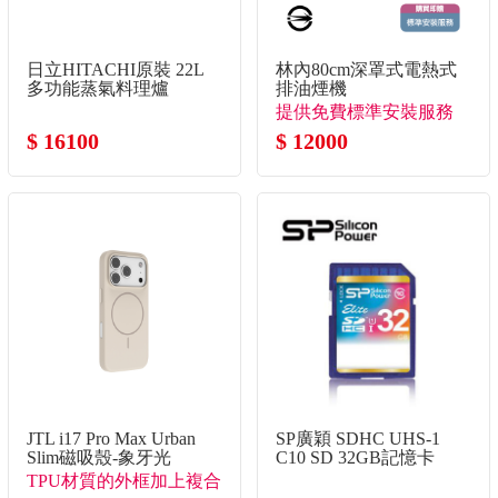
日立HITACHI原裝 22L
林內80cm深罩式電熱式
多功能蒸氣料理爐
排油煙機
提供免費標準安裝服務
$ 16100
$ 12000
JTL i17 Pro Max Urban
SP廣穎 SDHC UHS-1
Slim磁吸殼-象牙光
C10 SD 32GB記憶卡
TPU材質的外框加上複合