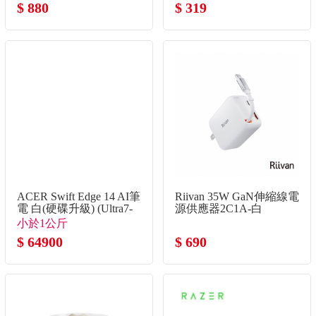
背板
$ 880
$ 319
ACER Swift Edge 14 AI筆
Riivan 35W GaN伸縮線電
電 白(硬碟升級) (Ultra7-
源供應器2C1A-白
355/32G/2TB SSD/W11)
小於1公斤
$ 64900
$ 690