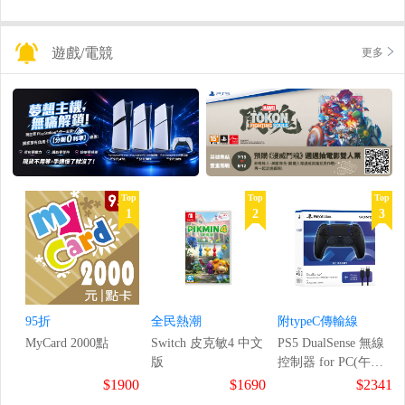
遊戲/電競
更多
Top
Top
Top
1
2
3
95折
全民熱潮
附typeC傳輸線
MyCard 2000點
Switch 皮克敏4 中文
PS5 DualSense 無線
版
控制器 for PC(午夜
黑)
$1900
$1690
$2341