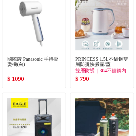
國際牌 Panasonic 手持掛
PRINCESS 1.5L不鏽鋼雙
燙機(白)
層防燙快煮壺/藍
雙層防燙｜304不鏽鋼內
$ 1090
膽
$ 790