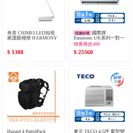
奇美 CHIMEI LED知視
國際牌
現賺好禮
家護眼檯燈 HARMONY
Panasonic UK系列一對一
變頻單冷空調
領券再折499
$ 1388
$ 25560
Hazard 4 PatrolPack
東元 TECO 4-5坪 窗型變