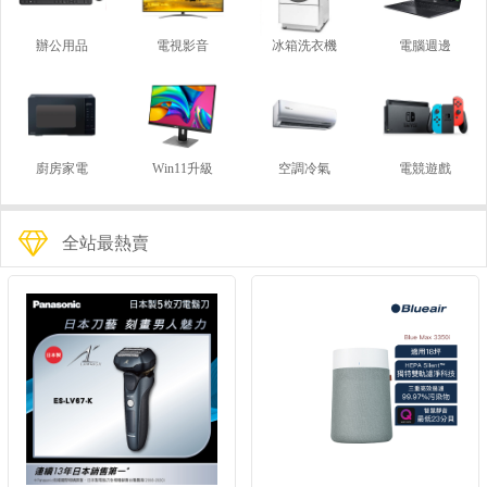
辦公用品
電視影音
冰箱洗衣機
電腦週邊
廚房家電
Win11升級
空調冷氣
電競遊戲
全站最熱賣