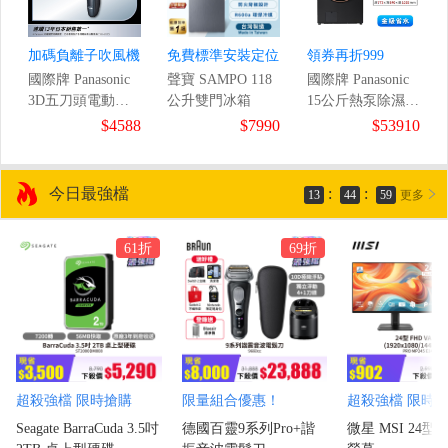
加碼負離子吹風機
免費標準安裝定位
領券再折999
國際牌 Panasonic
聲寶 SAMPO 118
國際牌 Panasonic
3D五刀頭電動刮
公升雙門冰箱
15公斤熱泵除濕式
9
鬍刀
滾筒洗衣機
$4588
$7990
$53910
/1ms)
今日最強檔
:
:
13
44
57
更多
61折
69折
超殺強檔 限時搶購
限量組合優惠！
超殺強檔 限時
Seagate BarraCuda 3.5吋
德國百靈9系列Pro+諧
微星 MSI 24型 