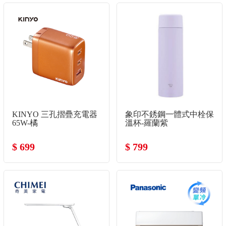
KINYO 三孔摺疊充電器
象印不銹鋼一體式中栓保
65W-橘
溫杯-羅蘭紫
$ 699
$ 799