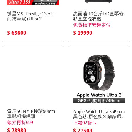
微星MSI Prestige 13 AI+
惠而浦 19公斤DD直驅變
商務筆電 (Ultra 7
頻直立洗衣機
355/32G/1T
免費標準安裝定位
SSD/Win11Pro/灰)
$ 65600
$ 19990
索尼SONY E接環90mm
Apple Watch Ultra 3 49mm
單眼相機鏡頭
黑色鈦/原色鈦米蘭錶環-
L
領券再折699
下殺92折↘
$ 28980
$ 27508