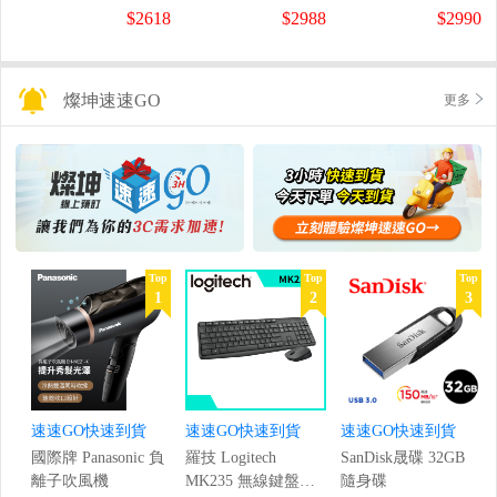
螢幕
螢幕
盤
$2618
$2988
$2990
(1920x1080/200Hz/0.5ms)
(120Hz/1920x1080/1ms)
燦坤速速GO
更多
Top
Top
Top
1
2
3
速速GO快速到貨
速速GO快速到貨
速速GO快速到貨
國際牌 Panasonic 負
羅技 Logitech
SanDisk晟碟 32GB
離子吹風機
MK235 無線鍵盤滑
隨身碟