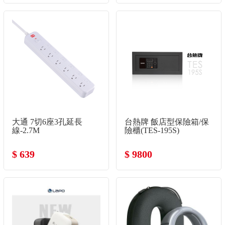
大通 7切6座3孔延長
台熱牌 飯店型保險箱/保
線-2.7M
險櫃(TES-195S)
$ 639
$ 9800