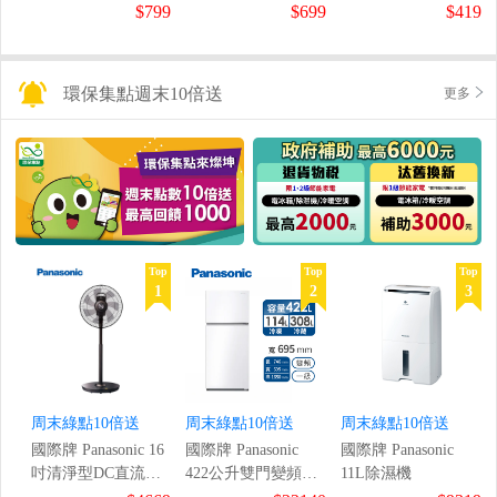
鼠組
$799
$699
$419
環保集點週末10倍送
更多
Top
Top
Top
1
2
3
周末綠點10倍送
周末綠點10倍送
周末綠點10倍送
國際牌 Panasonic 16
國際牌 Panasonic
國際牌 Panasonic
吋清淨型DC直流風
422公升雙門變頻冰
11L除濕機
扇
箱