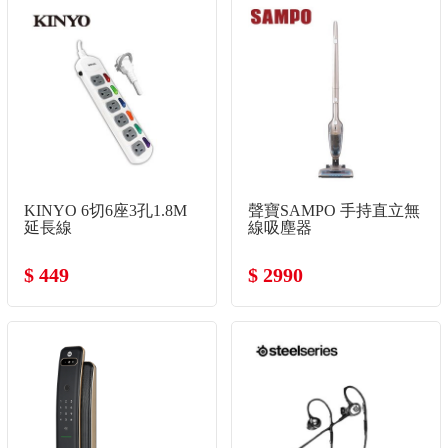
KINYO 6切6座3孔1.8M
聲寶SAMPO 手持直立無
延長線
線吸塵器
$ 449
$ 2990