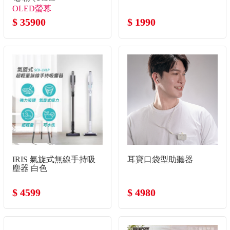
125H/32G/512G
OLED螢幕
SSD/W11)
$ 35900
$ 1990
IRIS 氣旋式無線手持吸
耳寶口袋型助聽器
塵器 白色
$ 4599
$ 4980