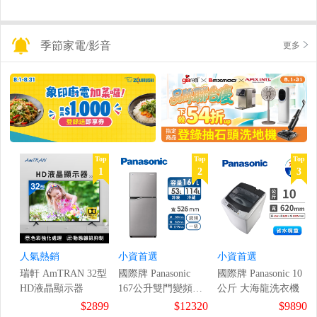
季節家電/影音
更多
Top
Top
Top
1
2
3
人氣熱銷
小資首選
小資首選
瑞軒 AmTRAN 32型
國際牌 Panasonic
國際牌 Panasonic 10
HD液晶顯示器
167公升雙門變頻冰
公斤 大海龍洗衣機
箱
$2899
$12320
$9890