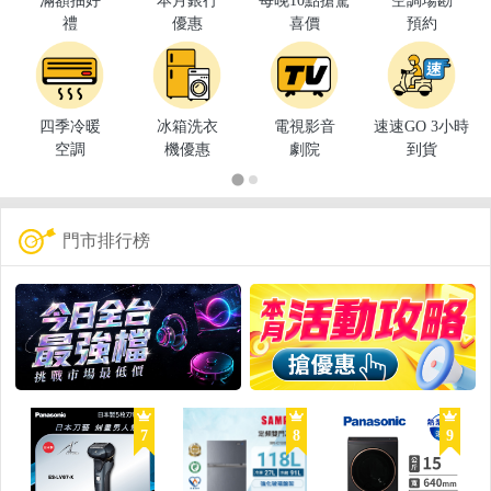
滿額抽好
本月銀行
每晚10點搶驚
空調場勘
禮
優惠
喜價
預約
四季冷暖
冰箱洗衣
電視影音
速速GO 3小時
空調
機優惠
劇院
到貨
門市排行榜
7
8
9