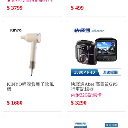
★監控設備指定品牌/全
新改版速度大升級
$ 3799
$ 499
KINYO輕潤負離子吹風
快譯通Abee 高畫質GPS
機
行車記錄器
內附32G記憶卡
$ 1680
$ 3290