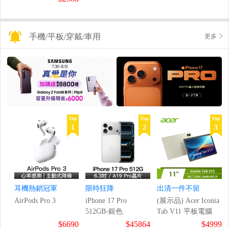
手機/平板/穿戴/車用
更多
Top
Top
Top
1
2
3
耳機熱銷冠軍
限時狂降
出清一件不留
AirPods Pro 3
iPhone 17 Pro
(展示品) Acer Iconia
512GB-銀色
Tab V11 平板電腦
$6690
$45864
$4999