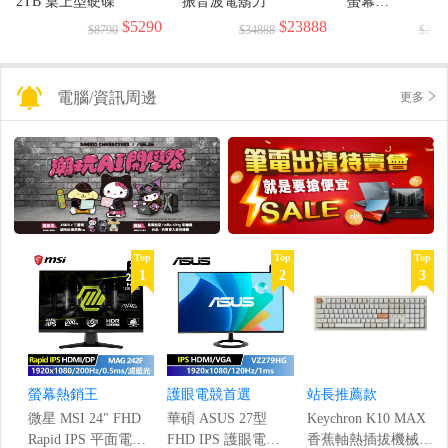
2TB 桌上型硬碟
振音波電鬍刀
螢幕
(1920x1080/144H
$5290
$23888
$8790
$34888
$299
電腦/資訊周邊
更多
Top
Top
Top
1
2
3
螢幕熱銷王
護眼電競首選
站長推薦款
微星 MSI 24" FHD
華碩 ASUS 27型
Keychron K10 MAX
Rapid IPS 平面電競
FHD IPS 護眼電競
香蕉軸熱插拔機械鍵