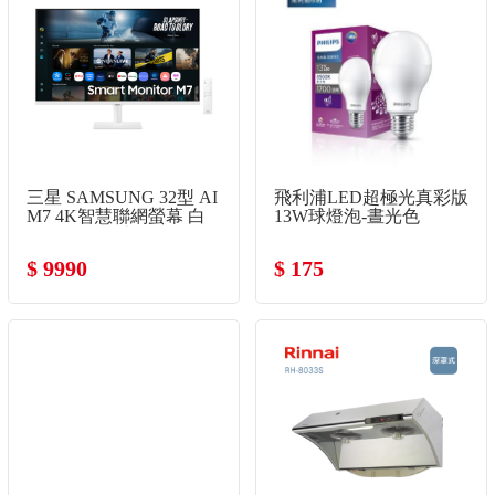
三星 SAMSUNG 32型 AI
飛利浦LED超極光真彩版
M7 4K智慧聯網螢幕 白
13W球燈泡-晝光色
(HDR10/5W喇叭*2/VA)
$ 9990
$ 175