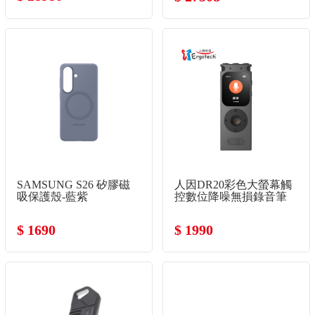
SAMSUNG S26 矽膠磁
人因DR20彩色大螢幕觸
吸保護殼-藍紫
控數位降噪無損錄音筆
$ 1690
$ 1990