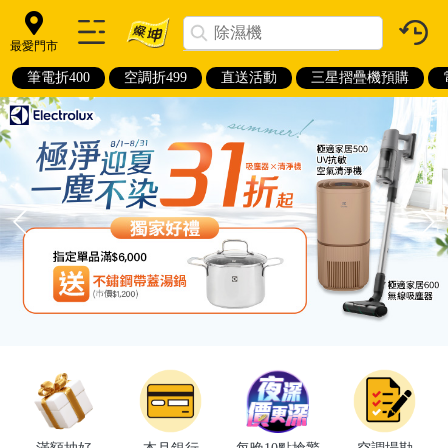
最愛門市
筆電折400
空調折499
直送活動
三星摺疊機預購