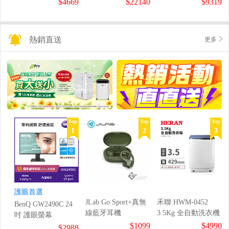
$4669
$22140
$9319
熱銷直送
更多
Top
Top
Top
1
2
3
護眼首選
JLab Go Sport+真無
禾聯 HWM-0452
BenQ GW2490C 24
線藍牙耳機
3.5Kg 全自動洗衣機
吋 護眼螢幕
$1099
$4990
$2988