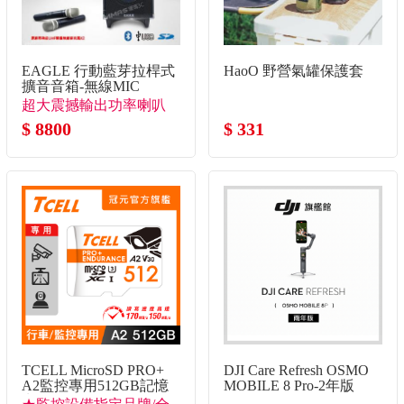
HaoO 野營氣罐保護套
EAGLE 行動藍芽拉桿式
擴音音箱-無線MIC
超大震撼輸出功率喇叭
$ 331
到哪裡都聽得到
$ 8800
TCELL MicroSD PRO+
DJI Care Refresh OSMO
A2監控專用512GB記憶
MOBILE 8 Pro-2年版
卡